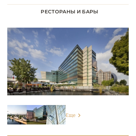
Address Downtown
РЕСТОРАНЫ И БАРЫ
Address Dubai Mall
Address Sky View
Anantara The Palm Dubai Resort
Anantara World Islands Dubai Resort
Andaz Dubai The Palm
Armani Hotel Dubai
Atlantis The Palm
Atlantis The Royal
Еще
Bab Al Shams
Banyan Tree Dubai