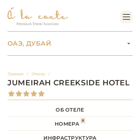
ОАЭ, ДУБАЙ
ОАЭ
100
Главная
/
Отели
/
АБУ-ДАБИ
20
JUMEIRAH CREEKSIDE HOTEL
АДЖМАН
2
ОБ ОТЕЛЕ
ДУБАЙ
64
8
НОМЕРА
Address Beach Resort
ИНФРАСТРУКТУРА