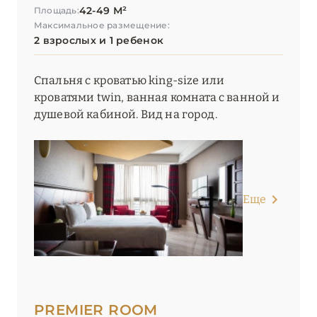
42-49 М²
Площадь:
Madinat – Jumeirah Al Naseem
Максимальное размещение:
2 взрослых и 1 ребенок
Madinat – Jumeirah Al Qasr
Madinat – Jumeirah Dar Al Masyaf
Спальня с кроватью king-size или
кроватями twin, ванная комната с ванной и
Madinat – Jumeirah Mina Al Salam
душевой кабиной. Вид на город.
Mandarin Oriental Jumeira, Dubai
NH Collection Dubai The Palm
Nikki Beach Resort & Spa Dubai
Еще
One&Only One Za'abeel
One&Only Royal Mirage
One&Only The Palm
PREMIER ROOM
Palace Downtown