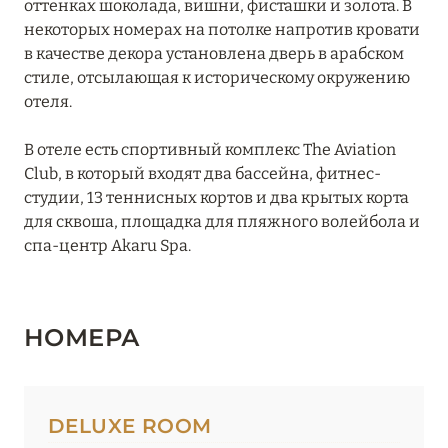
оттенках шоколада, вишни, фисташки и золота. В
JA Palm Tree Court
некоторых номерах на потолке напротив кровати
в качестве декора установлена дверь в арабском
Jumeirah Beach Hotel
стиле, отсылающая к историческому окружению
отеля.
Jumeirah Creekside Hotel
Jumeirah Emirates Towers
В отеле есть спортивный комплекс The Aviation
Club, в который входят два бассейна, фитнес-
Jumeirah Living Marina Gate
студии, 13 теннисных кортов и два крытых корта
для сквоша, площадка для пляжного волейбола и
Jumeirah Marsa Al Arab
спа-центр Akaru Spa.
Jumeirah Zabeel Saray
Kempinski Hotel Mall of the Emirates
НОМЕРА
Kempinski The Boulevard Dubai
Le Meridien Mina Seyahi Beach Resort & Waterpark
DELUXE ROOM
Le Royal Mеridien Beach Resort & Spa