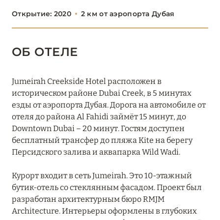
Boulevard, Autograph Collection
Открытие: 2020
2 км от аэропорта Дубая
Burj Al Arab Jumeirah
ОБ ОТЕЛЕ
Bvlgari Resort Dubai
Delano Dubai
Jumeirah Creekside Hotel расположен в
Fairmont The Palm
историческом районе Dubai Creek, в 5 минутах
езды от аэропорта Дубая. Дорога на автомобиле от
Four Seasons Resort Dubai at Jumeirah Beach
отеля до района Al Fahidi займёт 15 минут, до
Downtown Dubai – 20 минут. Гостям доступен
Grosvenor House Dubai
бесплатный трансфер до пляжа Kite на берегу
Habtoor Grand Resort
Персидского залива и аквапарка Wild Wadi.
JA Beach Hotel
Курорт входит в сеть Jumeirah. Это 10-этажный
бутик-отель со стеклянным фасадом. Проект был
JA Lake View Hotel
разработан архитектурным бюро RMJM
Architecture. Интерьеры оформлены в глубоких
JA Ocean View Hotel