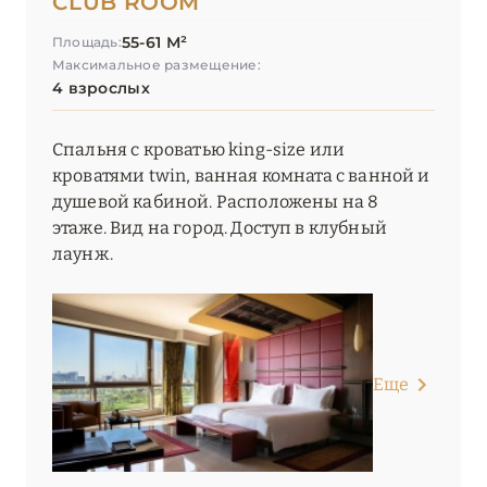
CLUB ROOM
The Ritz-Carlton, Dubai
55-61 М²
Площадь:
Максимальное размещение:
The St. Regis Dubai, The Palm
4 взрослых
The Westin Dubai Mina Seyahi Beach Resort & Marina
Спальня с кроватью king-size или
Vida Creek Harbour
кроватями twin, ванная комната с ванной и
душевой кабиной. Расположены на 8
Vida Emirates Hills
этаже. Вид на город. Доступ в клубный
лаунж.
W Dubai – Mina Seyahi
W Dubai – The Palm
Waldorf Astoria Dubai Palm Jumeirah
Еще
ОМАН
1
РАС-ЭЛЬ-ХАЙМА
7