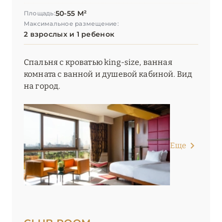
50-55 М²
Площадь:
Palazzo Versace Dubai
Максимальное размещение:
2 взрослых и 1 ребенок
Park Hyatt Dubai
Raffles Dubai
Спальня с кроватью king-size, ванная
комната с ванной и душевой кабиной. Вид
Raffles The Palm Dubai
на город.
Shangri-La Dubai
SIRO One Za’abeel
Sofitel Dubai Downtown
Еще
Sofitel Dubai Jumeirah Beach
Sofitel Dubai The Palm Resort & Spa
Taj Exotica Resort & Spa, The Palm, Dubai
The Lana, Dorchester Collection