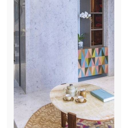
УММ-АЛЬ-КУВЕЙН
1
ШАРДЖА
1
ЭЛЬ-ФУДЖАЙРА
4