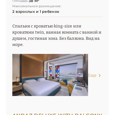
38 М²
Площадь:
Максимальное размещение:
Palazzo Versace Dubai
2 взрослых и 1 ребенок
Park Hyatt Dubai
Спальня с кроватью king-size или
Raffles Dubai
кроватями twin, ванная комната с ванной и
душем, гостиная зона. Без балкона. Вид на
Raffles The Palm Dubai
море.
Shangri-La Dubai
SIRO One Za’abeel
Sofitel Dubai Downtown
Еще
Sofitel Dubai Jumeirah Beach
Sofitel Dubai The Palm Resort & Spa
Taj Exotica Resort & Spa, The Palm, Dubai
The Lana, Dorchester Collection