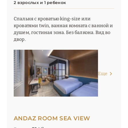
2 взрослых и 1 ребенок
Madinat – Jumeirah Al Naseem
Спальня с кроватью king-size или
Madinat – Jumeirah Al Qasr
кроватями twin, ванная комната с ванной и
Madinat – Jumeirah Dar Al Masyaf
душем, гостиная зона. Без балкона. Вид во
двор.
Madinat – Jumeirah Mina Al Salam
Mandarin Oriental Jumeira, Dubai
NH Collection Dubai The Palm
Еще
Nikki Beach Resort & Spa Dubai
One&Only One Za'abeel
One&Only Royal Mirage
One&Only The Palm
ANDAZ ROOM SEA VIEW
Palace Downtown