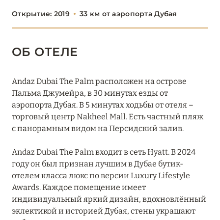
Boulevard, Autograph Collection
Открытие: 2019
33 км от аэропорта Дубая
Burj Al Arab Jumeirah
ОБ ОТЕЛЕ
Bvlgari Resort Dubai
Delano Dubai
Andaz Dubai The Palm расположен на острове
Fairmont The Palm
Пальма Джумейра, в 30 минутах езды от
аэропорта Дубая. В 5 минутах ходьбы от отеля –
Four Seasons Resort Dubai at Jumeirah Beach
торговый центр Nakheel Mall. Есть частный пляж
с панорамным видом на Персидский залив.
Grosvenor House Dubai
Habtoor Grand Resort
Andaz Dubai The Palm входит в сеть Hyatt. В 2024
году он был признан лучшим в Дубае бутик-
JA Beach Hotel
отелем класса люкс по версии Luxury Lifestyle
Awards. Каждое помещение имеет
JA Lake View Hotel
индивидуальный яркий дизайн, вдохновлённый
эклектикой и историей Дубая, стены украшают
JA Ocean View Hotel