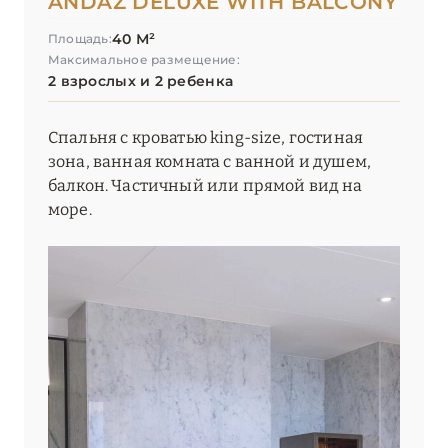
ANDAZ DELUXE WITH BALCONY
The Ritz-Carlton, Dubai
40 М²
Площадь:
Максимальное размещение:
The St. Regis Dubai, The Palm
2 взрослых и 2 ребенка
The Westin Dubai Mina Seyahi Beach Resort & Marina
Спальня с кроватью king-size, гостиная
Vida Creek Harbour
зона, ванная комната с ванной и душем,
балкон. Частичный или прямой вид на
Vida Emirates Hills
море.
W Dubai – Mina Seyahi
W Dubai – The Palm
Waldorf Astoria Dubai Palm Jumeirah
ОМАН
1
РАС-ЭЛЬ-ХАЙМА
7