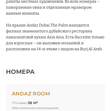
работы местных художников. Во всех номерах –
JA Palm Tree Court
панорамные окна и отделанные мрамором
ванные комнаты.
Jumeirah Beach Hotel
На крыше Andaz Dubai The Palm находится
Jumeirah Creekside Hotel
филиал знаменитого дубайского ресторана
Jumeirah Emirates Towers
паназиатской кухни Asia Asia. Есть бассейн только
для взрослых – он выложен мозаикой и
Jumeirah Living Marina Gate
расположен на 14-м этаже с видом на Burj Al Arab.
Jumeirah Marsa Al Arab
Jumeirah Zabeel Saray
НОМЕРА
Kempinski Hotel Mall of the Emirates
Kempinski The Boulevard Dubai
ANDAZ ROOM
Le Meridien Mina Seyahi Beach Resort & Waterpark
38 М²
Площадь:
Le Royal Mеridien Beach Resort & Spa
Максимальное размещение: