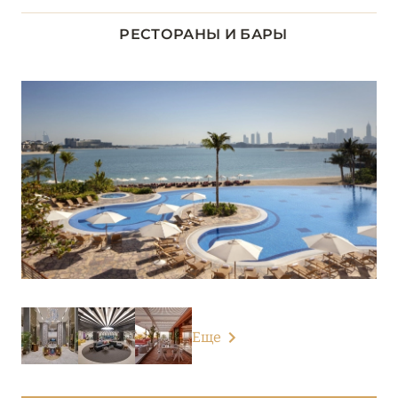
Address Downtown
РЕСТОРАНЫ И БАРЫ
Address Dubai Mall
Address Sky View
Anantara The Palm Dubai Resort
Anantara World Islands Dubai Resort
Andaz Dubai The Palm
Armani Hotel Dubai
Atlantis The Palm
Atlantis The Royal
Еще
Bab Al Shams
Banyan Tree Dubai