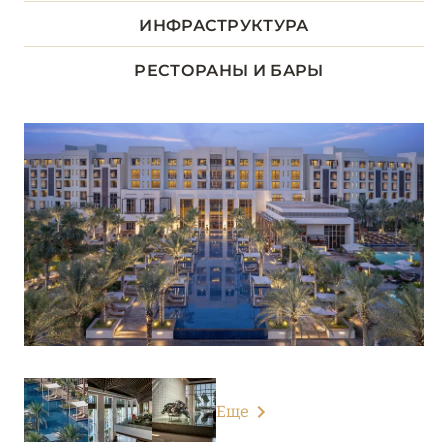
ИНФРАСТРУКТУРА
Desert Islands Resort & Spa by Anantara
Emirates Palace Mandarin Oriental, Abu Dhabi
РЕСТОРАНЫ И БАРЫ
Fairmont Bab Al Bahr
Jumeirah Saadiyat Island
Park Hyatt Abu Dhabi Hotel and Villas
Qasr Al Sarab Desert Resort by Anantara
Rixos Marina Abu Dhabi
Rixos Premium Saadiyat Island
Rosewood Abu Dhabi
Saadiyat Rotana Resort & Villas
Еще
Shangri-La Qaryat Al Beri