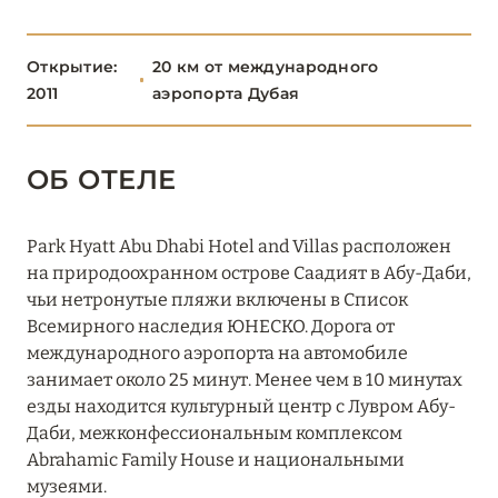
The Ritz-Carlton Abu Dhabi, Grand Canal
Открытие:
20 км от международного
The St. Regis Abu Dhabi
2011
аэропорта Дубая
The St. Regis Saadiyat Island Resort
Traders Hotel, Qaryat Al Beri, Abu Dhabi
ОБ ОТЕЛЕ
W Abu-Dhabi - Yas Island
Park Hyatt Abu Dhabi Hotel and Villas расположен
на природоохранном острове Саадият в Абу-Даби,
АДЖМАН
2
чьи нетронутые пляжи включены в Список
Всемирного наследия ЮНЕСКО. Дорога от
ДУБАЙ
64
международного аэропорта на автомобиле
занимает около 25 минут. Менее чем в 10 минутах
ОМАН
1
езды находится культурный центр с Лувром Абу-
Даби, межконфессиональным комплексом
Abrahamic Family House и национальными
РАС-ЭЛЬ-ХАЙМА
7
музеями.