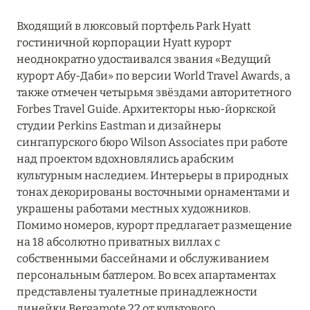
УММ-АЛЬ-КУВЕЙН
1
Входящий в люксовый портфель Park Hyatt
гостиничной корпорации Hyatt курорт
ШАРДЖА
1
неоднократно удостаивался звания «Ведущий
курорт Абу-Даби» по версии World Travel Awards, а
также отмечен четырьмя звёздами авторитетного
ЭЛЬ-ФУДЖАЙРА
4
Forbes Travel Guide. Архитекторы нью-йоркской
студии Perkins Eastman и дизайнеры
сингапурского бюро Wilson Associates при работе
над проектом вдохновлялись арабским
культурным наследием. Интерьеры в природных
тонах декорированы восточными орнаментами и
украшены работами местных художников.
Помимо номеров, курорт предлагает размещение
на 18 абсолютно приватных виллах с
собственными бассейнами и обслуживанием
персональным батлером. Во всех апартаментах
представлены туалетные принадлежности
линейки Bergamote 22 от культового