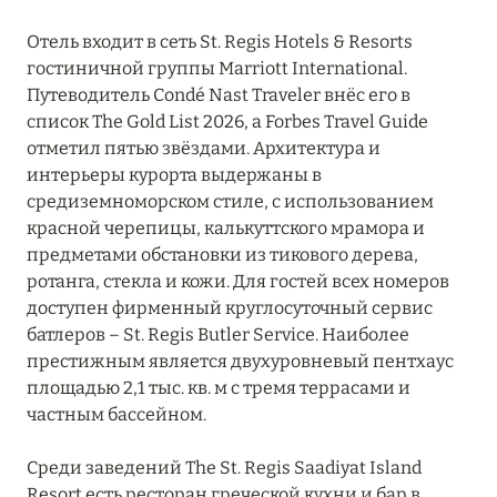
УММ-АЛЬ-КУВЕЙН
1
Отель входит в сеть St. Regis Hotels & Resorts
гостиничной группы Marriott International.
ШАРДЖА
1
Путеводитель Condé Nast Traveler внёс его в
список The Gold List 2026, а Forbes Travel Guide
отметил пятью звёздами. Архитектура и
ЭЛЬ-ФУДЖАЙРА
4
интерьеры курорта выдержаны в
средиземноморском стиле, с использованием
красной черепицы, калькуттского мрамора и
предметами обстановки из тикового дерева,
ротанга, стекла и кожи. Для гостей всех номеров
доступен фирменный круглосуточный сервис
батлеров – St. Regis Butler Service. Наиболее
престижным является двухуровневый пентхаус
площадью 2,1 тыс. кв. м с тремя террасами и
частным бассейном.
Среди заведений The St. Regis Saadiyat Island
Resort есть ресторан греческой кухни и бар в