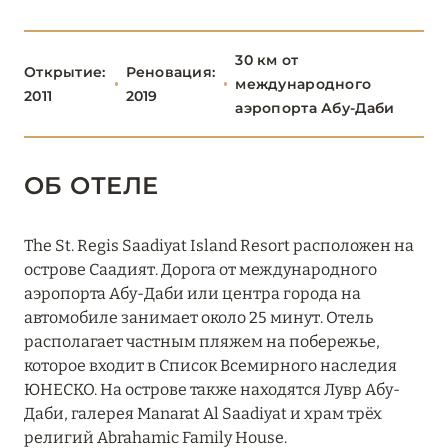
The Ritz-Carlton Abu Dhabi, Grand Canal
30 км от
The St. Regis Abu Dhabi
Открытие:
Реновация:
международного
2011
2019
аэропорта Абу-Даби
The St. Regis Saadiyat Island Resort
Traders Hotel, Qaryat Al Beri, Abu Dhabi
ОБ ОТЕЛЕ
W Abu-Dhabi - Yas Island
The St. Regis Saadiyat Island Resort расположен на
АДЖМАН
2
острове Саадият. Дорога от международного
аэропорта Абу-Даби или центра города на
ДУБАЙ
64
автомобиле занимает около 25 минут. Отель
располагает частным пляжем на побережье,
ОМАН
1
которое входит в Список Всемирного наследия
ЮНЕСКО. На острове также находятся Лувр Абу-
Даби, галерея Manarat Al Saadiyat и храм трёх
РАС-ЭЛЬ-ХАЙМА
7
религий Abrahamic Family House.