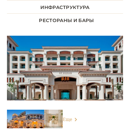
ИНФРАСТРУКТУРА
Desert Islands Resort & Spa by Anantara
Emirates Palace Mandarin Oriental, Abu Dhabi
РЕСТОРАНЫ И БАРЫ
Fairmont Bab Al Bahr
Jumeirah Saadiyat Island
Park Hyatt Abu Dhabi Hotel and Villas
Qasr Al Sarab Desert Resort by Anantara
Rixos Marina Abu Dhabi
Rixos Premium Saadiyat Island
Rosewood Abu Dhabi
Saadiyat Rotana Resort & Villas
Еще
Shangri-La Qaryat Al Beri