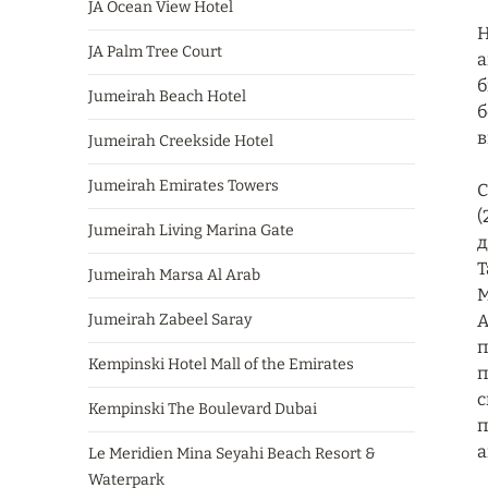
JA Ocean View Hotel
Н
JA Palm Tree Court
а
б
Jumeirah Beach Hotel
б
в
Jumeirah Creekside Hotel
Jumeirah Emirates Towers
С
(
Jumeirah Living Marina Gate
д
T
Jumeirah Marsa Al Arab
M
Jumeirah Zabeel Saray
А
п
Kempinski Hotel Mall of the Emirates
п
с
Kempinski The Boulevard Dubai
п
а
Le Meridien Mina Seyahi Beach Resort &
Waterpark