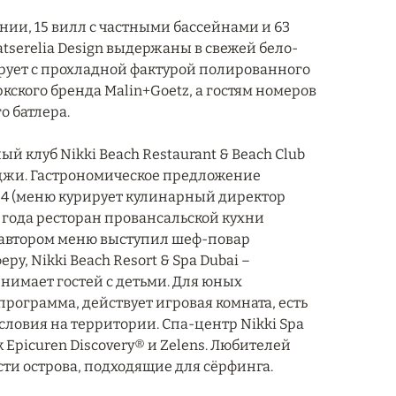
нии, 15 вилл с частными бассейнами и 63
serelia Design выдержаны в свежей бело-
ирует с прохладной фактурой полированного
кского бренда Malin+Goetz, а гостям номеров
о батлера.
й клуб Nikki Beach Restaurant & Beach Club
аджи. Гастрономическое предложение
4 (меню курирует кулинарный директор
 года ресторан провансальской кухни
а автором меню выступил шеф-повар
, Nikki Beach Resort & Spa Dubai –
нимает гостей с детьми. Для юных
программа, действует игровая комната, есть
ловия на территории. Спа-центр Nikki Spa
Epicuren Discovery® и Zelens. Любителей
ти острова, подходящие для сёрфинга.