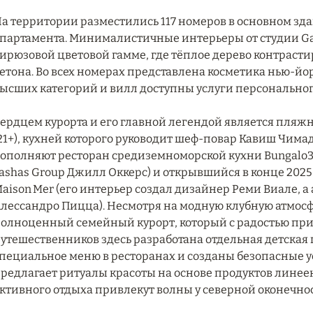
а территории разместились 117 номеров в основном зда
партамента. Минималистичные интерьеры от студии Gat
ирюзовой цветовой гамме, где тёплое дерево контраст
етона. Во всех номерах представлена косметика нью-йор
ысших категорий и вилл доступны услуги персональног
ердцем курорта и его главной легендой является пляжны
21+), кухней которого руководит шеф-повар Кавиш Чим
ополняют ресторан средиземноморской кухни Bungalo3
ashas Group Джилл Оккерс) и открывшийся в конце 2025
aison Mer (его интерьер создал дизайнер Реми Виале, 
лессандро Пицца). Несмотря на модную клубную атмосферу
олноценный семейный курорт, который с радостью при
утешественников здесь разработана отдельная детская 
пециальное меню в ресторанах и созданы безопасные ус
редлагает ритуалы красоты на основе продуктов линеек 
ктивного отдыха привлекут волны у северной оконечнос