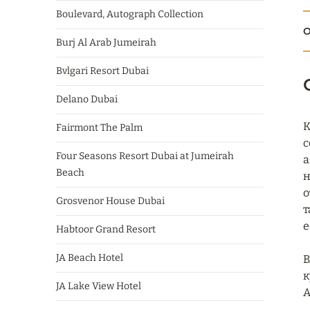
Boulevard, Autograph Collection
О
Burj Al Arab Jumeirah
Bvlgari Resort Dubai
Delano Dubai
К
Fairmont The Palm
с
Four Seasons Resort Dubai at Jumeirah
а
Beach
н
о
Grosvenor House Dubai
т
е
Habtoor Grand Resort
JA Beach Hotel
В
к
JA Lake View Hotel
А