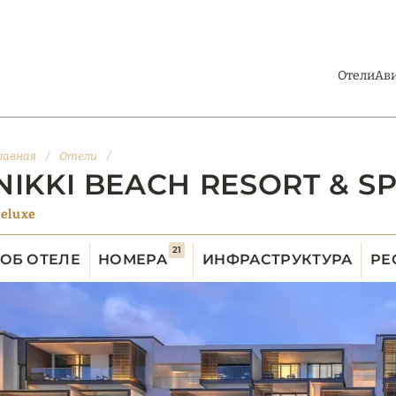
Отели
Ав
лавная
/
Отели
/
NIKKI BEACH RESORT & S
eluxe
21
ОБ ОТЕЛЕ
НОМЕРА
ИНФРАСТРУКТУРА
РЕ