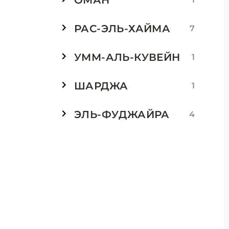
ОМАН
РАС-ЭЛЬ-ХАЙМА
7
УММ-АЛЬ-КУВЕЙН
1
ШАРДЖА
1
ЭЛЬ-ФУДЖАЙРА
4