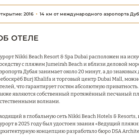
ткрытие: 2016
14 км от международного аэропорта Ду
ОБ ОТЕЛЕ
урорт Nikki Beach Resort & Spa Dubai расположен на ис
оседству с пляжем Jumeirah Beach и вблизи деловой морск
эропорта Дубая занимает около 20 минут, а до знаковых
ебоскрёб Burj Khalifa и торговый центр Dubai Mall, можн
телей, что гарантирует гостям абсолютную приватнос
акже являются собственный протяжённый песчаный пл
стественными волнами.
ходящий в глобальную сеть Nikki Beach Hotels & Resort
урорт в 2025 году был удостоен звания «Ведущий пляжны
рхитектурную концепцию разработало бюро DSA Architect