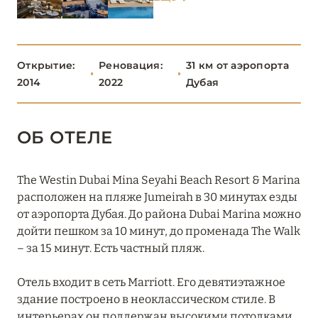
Boulevard, Autograph Collection
Burj Al Arab Jumeirah
Открытие:
Реновация:
31 км от аэропорта
Bvlgari Resort Dubai
2014
2022
Дубая
Delano Dubai
Fairmont The Palm
ОБ ОТЕЛЕ
Four Seasons Resort Dubai at Jumeirah Beach
The Westin Dubai Mina Seyahi Beach Resort & Marina
Grosvenor House Dubai
расположен на пляже Jumeirah в 30 минутах езды
от аэропорта Дубая. До района Dubai Marina можно
Habtoor Grand Resort
дойти пешком за 10 минут, до променада The Walk
JA Beach Hotel
– за 15 минут. Есть частный пляж.
JA Lake View Hotel
Отель входит в сеть Marriott. Его девятиэтажное
здание построено в неоклассическом стиле. В
JA Ocean View Hotel
интерьерах он поддержан высокими потолками,