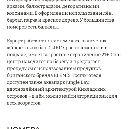
арками, балюстрадами, декоративными
JA Palm Tree Court
колоннами. В оформлении использованы лён,
Jumeirah Beach Hotel
бархат, парча и красное дерево. У большинства
номеров есть балконы.
Jumeirah Creekside Hotel
Курорт работает по системе «всё включено».
Jumeirah Emirates Towers
«Секретный» бар D’LIRIO, расположенный в
Jumeirah Living Marina Gate
подвале, имеет возрастное ограничение 21+. Спа-
центр находится на берегу и предлагает
Jumeirah Marsa Al Arab
процедуры с использованием продуктов
британского бренда ELEMIS. Гостям отеля
Jumeirah Zabeel Saray
доступен также аквапарк Jungle Bay,
вдохновлённый архитектурой Кикладских
Kempinski Hotel Mall of the Emirates
островов – в нём можно найти аттракционы для
Kempinski The Boulevard Dubai
всех возрастов.
Le Meridien Mina Seyahi Beach Resort & Waterpark
Le Royal Mеridien Beach Resort & Spa