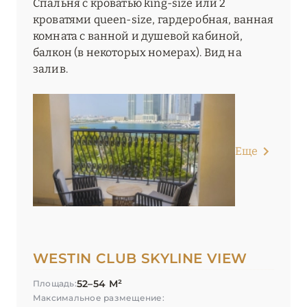
Спальня с кроватью king-size или 2
кроватями queen-size, гардеробная, ванная
УММ-АЛЬ-КУВЕЙН
1
комната с ванной и душевой кабиной,
балкон (в некоторых номерах). Вид на
ШАРДЖА
1
залив.
ЭЛЬ-ФУДЖАЙРА
4
Еще
WESTIN CLUB SKYLINE VIEW
52–54 М²
Площадь:
Максимальное размещение: