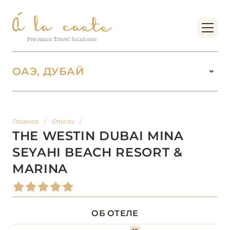
ОАЭ, ДУБАЙ
ОАЭ
100
Главная
/
Отели
/
АБУ-ДАБИ
20
THE WESTIN DUBAI MINA
SEYAHI BEACH RESORT &
АДЖМАН
2
MARINA
ДУБАЙ
64
ОБ ОТЕЛЕ
Address Beach Resort