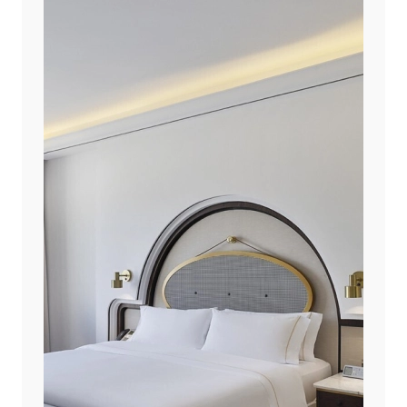
Palazzo Versace Dubai
Park Hyatt Dubai
Raffles Dubai
Raffles The Palm Dubai
Shangri-La Dubai
SIRO One Za’abeel
Sofitel Dubai Downtown
Sofitel Dubai Jumeirah Beach
Sofitel Dubai The Palm Resort & Spa
Taj Exotica Resort & Spa, The Palm, Dubai
The Lana, Dorchester Collection