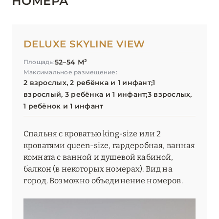
НОМЕРА
Madinat – Jumeirah Al Naseem
Madinat – Jumeirah Al Qasr
DELUXE SKYLINE VIEW
Madinat – Jumeirah Dar Al Masyaf
52–54 М²
Площадь:
Madinat – Jumeirah Mina Al Salam
Максимальное размещение:
2 взрослых, 2 ребёнка и 1 инфант;1
Mandarin Oriental Jumeira, Dubai
взрослый, 3 ребёнка и 1 инфант;3 взрослых,
1 ребёнок и 1 инфант
NH Collection Dubai The Palm
Nikki Beach Resort & Spa Dubai
Спальня с кроватью king-size или 2
кроватями queen-size, гардеробная, ванная
One&Only One Za'abeel
комната с ванной и душевой кабиной,
балкон (в некоторых номерах). Вид на
One&Only Royal Mirage
город. Возможно объединение номеров.
One&Only The Palm
Palace Downtown