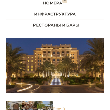
10
НОМЕРА
Address Downtown
ИНФРАСТРУКТУРА
Address Dubai Mall
Address Sky View
РЕСТОРАНЫ И БАРЫ
Anantara The Palm Dubai Resort
Anantara World Islands Dubai Resort
Andaz Dubai The Palm
Armani Hotel Dubai
Atlantis The Palm
Atlantis The Royal
Bab Al Shams
Banyan Tree Dubai
Еще