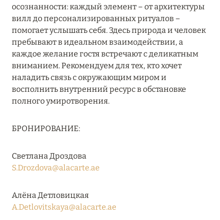
осознанности: каждый элемент – от архитектуры
RIXOS PREMIUM SAADIYAT ISLAND ABU DHABI:
вилл до персонализированных ритуалов –
КОНЦЕПЦИЯ «ВСЁ ВКЛЮЧЕНО – ВСЁ
помогает услышать себя. Здесь природа и человек
ЭКСКЛЮЗИВНО»
пребывают в идеальном взаимодействии, а
Подробнее
каждое желание гостя встречают с деликатным
вниманием. Рекомендуем для тех, кто хочет
наладить связь с окружающим миром и
27 сентября 2024
восполнить внутренний ресурс в обстановке
полного умиротворения.
HÔTEL BARRIÈRE LES NEIGES
Подробнее
БРОНИРОВАНИЕ:
Светлана Дроздова
27 сентября 2024
S.Drozdova@alacarte.ae
HÔTEL BARRIÈRE LES NEIGES
Подробнее
Алёна Детловицкая
A.Detlovitskaya@alacarte.ae