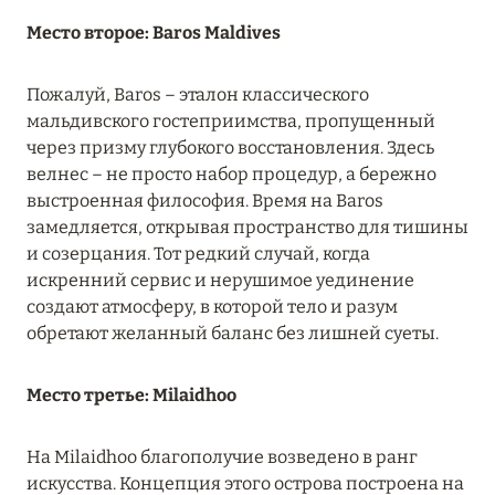
Подробнее
Место второе: Baros Maldives
04 апреля 2025
Пожалуй, Baros – эталон классического
мальдивского гостеприимства, пропущенный
ATLANTIS THE PALM: НОВЫЙ ПАКЕТ
через призму глубокого восстановления. Здесь
НАПИТКОВ ДЛЯ HB И FB
велнес – не просто набор процедур, а бережно
Подробнее
выстроенная философия. Время на Baros
замедляется, открывая пространство для тишины
и созерцания. Тот редкий случай, когда
13 февраля 2025
искренний сервис и нерушимое уединение
создают атмосферу, в которой тело и разум
MANDARIN ORIENTAL JUMEIRA, DUBAI:
обретают желанный баланс без лишней суеты.
СКИДКИ ДО 30 % ОТ СУММЫ КОНТРАКТА НА
РАЗМЕЩЕНИЕ ВЕСНОЙ
Место третье: Milaidhoo
Подробнее
На Milaidhoo благополучие возведено в ранг
искусства. Концепция этого острова построена на
11 декабря 2024