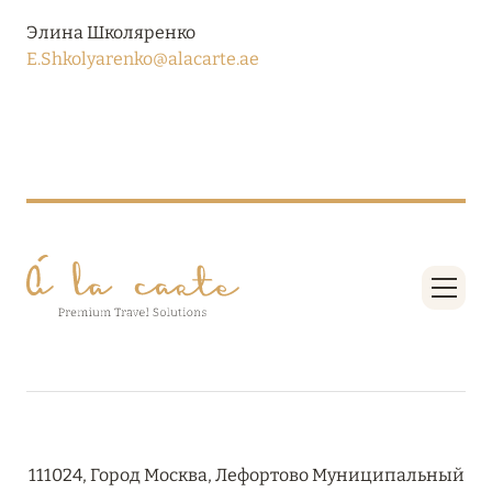
27 сентября 2024
Элина Школяренко
HÔTEL BARRIÈRE LES NEIGES
E.Shkolyarenko@alacarte.ae
Подробнее
27 сентября 2024
RIXOS PREMIUM SAADIYAT ISLAND ABU DHABI:
КОНЦЕПЦИЯ «ВСЁ ВКЛЮЧЕНО – ВСЁ
ЭКСКЛЮЗИВНО»
Подробнее
20 августа 2024
ВЫГОДНАЯ АРИФМЕТИКА ОТ ULTIMA GSTAAD
И ULTIMA COURCHEVEL
111024, Город Москва, Лефортово Муниципальный
Подробнее