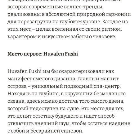
MARCH GRAND ESCAPE: ПРЕДЛОЖЕНИЕ ОТ Á
которых современные велнес-тренды
LA CARTE PREMIUM ПО ОТЕЛЮ WALDORF
реализованы в абсолютной природной гармонии
ASTORIA MALDIVES ITHAAFUSHI, МАЛЬДИВЫ
для перезагрузки на глубоком уровне. Каждое из
этих мест – целая вселенная со своим ритмом,
Подробнее
характером и искусством заботы о человеке.
Место первое: Huvafen Fushi
12 ноября 2025
MANDARIN ORIENTAL JUMEIRA — SUITE
Huvafen Fushi мы бы охарактеризовали как
NOVEMBER
манифест смелого дизайна. Главный магнит
Подробнее
острова – уникальный подводный спа-центр.
Находясь на глубине, в окружении безмолвного
океана, здесь можно достичь того самого дзена,
13 мая 2025
который недоступен на суше. Это место для тех,
кто ценит эстетику будущего и ищет способ
ЗАБРОНИРУЙТЕ FOUR SEASONS RESORT
отключить внешний шум, чтобы остаться наедине
DUBAI AT JUMEIRAH BEACH ПО ЛУЧШИМ
с собой и бескрайней синевой.
ЦЕНАМ