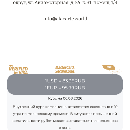
округ, ул. Авиамоторная, д. 55, к. 31, помещ. 1/3
info@alacarte.world
08 августа 2024
THE NAUTILUS MALDIVES: МАНТЫ, КИТОВЫЕ
АКУЛЫ И ПРЕДЛОЖЕНИЯ ОТ ОТЕЛЯ
Подробнее
30 июля 2024
ONE&ONLY PORTONOVI: В АВГУСТЕ ПО
1USD = 83.36RUB
СПЕЦИАЛЬНЫМ ЦЕНАМ
1EUR = 95.99RUB
Подробнее
Курс на 06.08.2026
Внутренний курс компании выставляется ежедневно в 10
утра по московскому времени. В ситуациях повышенной
19 июля 2024
волатильности рубля может выставляться несколько раз
BIJAL: АКТУАЛЬНЫЕ СПЕЦИАЛЬНЫЕ
в день.