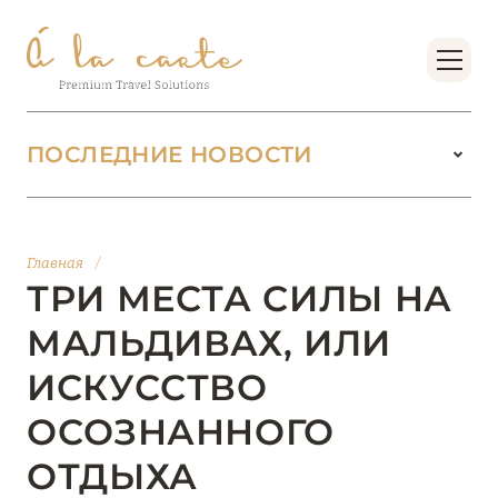
ПОСЛЕДНИЕ НОВОСТИ
18 июня 2026
БУТИК-КУРОРТЫ МАЛЬДИВСКИХ ОСТРОВОВ
Главная
/
ОТ VERSA COLLECTION
ТРИ МЕСТА СИЛЫ НА
Подробнее
МАЛЬДИВАХ, ИЛИ
ИСКУССТВО
01 июня 2026
ОСОЗНАННОГО
JUMEIRAH OLHAHALI ISLAND MALDIVES: ВАШ
ОАЗИС ТЕПЛА И ИЗЫСКАННОСТИ
ОТДЫХА