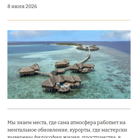
Подробнее
8 июля 2026
18 мая 2026
THE ST. REGIS MALDIVES VOMMULI:
МАНИФЕСТ ЭСТЕТИКИ В САМОМ СЕРДЦЕ
ОКЕАНА
Подробнее
27 апреля 2026
ПОЛНАЯ ПЕРЕЗАГРУЗКА: JUMEIRAH BALI,
ПРЯМОЙ ПЕРЕЛЁТ
Подробнее
Мы знаем места, где сама атмосфера работает на
ментальное обновление, курорты, где мастерски
20 марта 2026
выверены философии жизни, пространства, в