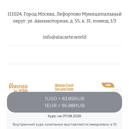
ПРЕДЛОЖЕНИЯ
Подробнее
111024, Город Москва, Лефортово Муниципальный
округ, ул. Авиамоторная, д. 55, к. 31, помещ. 1/3
05 июля 2024
info@alacarte.world
THE ST. REGIS MALDIVES VOMMULI RESORT:
НОВОГОДНИЕ ДАТЫ СО СКИДКОЙ 25%
Подробнее
26 июня 2024
SIX SENSES HOTELS RESORTS SPAS: ОАЗИС
КОМФОРТА, ЗДОРОВЬЯ И ГАРМОНИЧНОГО
1USD = 83.85RUB
ОТДЫХА
1EUR = 96.88RUB
Подробнее
Курс на 07.08.2026
Внутренний курс компании выставляется ежедневно в 10