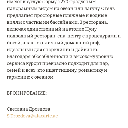
имеют круглую форму с 270-градусным
27 сентября 2024
панорамным видом на океан или лагуну. Отель
HÔTEL BARRIÈRE LES NEIGES
предлагает просторные пляжные и водные
виллы с частными бассейнами, 3 ресторана,
Подробнее
включая единственный на атолле Нуну
подводный ресторан, спа-центр с процедурами и
йогой, а также отличный домашний риф,
27 сентября 2024
идеальный для снорклинга и дайвинга.
RIXOS PREMIUM SAADIYAT ISLAND ABU DHABI:
Благодаря обособленности и высокому уровню
КОНЦЕПЦИЯ «ВСЁ ВКЛЮЧЕНО – ВСЁ
сервиса курорт прекрасно подходит для пар,
ЭКСКЛЮЗИВНО»
семей и всех, кто ищет тишину, романтику и
гармонию с океаном.
Подробнее
БРОНИРОВАНИЕ:
20 августа 2024
Светлана Дроздова
ВЫГОДНАЯ АРИФМЕТИКА ОТ ULTIMA GSTAAD
S.Drozdova@alacarte.ae
И ULTIMA COURCHEVEL
Подробнее