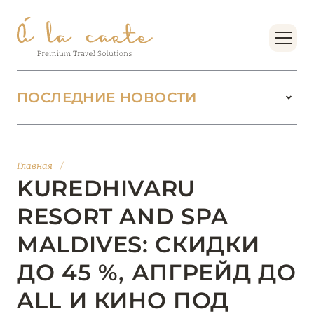
ПОСЛЕДНИЕ НОВОСТИ
18 июня 2026
БУТИК-КУРОРТЫ МАЛЬДИВСКИХ ОСТРОВОВ
Главная
/
ОТ VERSA COLLECTION
KUREDHIVARU
Подробнее
RESORT AND SPA
MALDIVES: СКИДКИ
01 июня 2026
ДО 45 %, АПГРЕЙД ДО
JUMEIRAH OLHAHALI ISLAND MALDIVES: ВАШ
ОАЗИС ТЕПЛА И ИЗЫСКАННОСТИ
ALL И КИНО ПОД