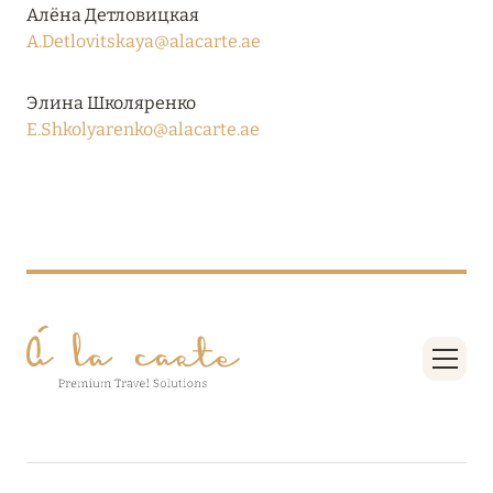
Алёна Детловицкая
A.Detlovitskaya@alacarte.ae
08 августа 2024
Элина Школяренко
THE NAUTILUS MALDIVES: МАНТЫ, КИТОВЫЕ
E.Shkolyarenko@alacarte.ae
АКУЛЫ И ПРЕДЛОЖЕНИЯ ОТ ОТЕЛЯ
Подробнее
30 июля 2024
ONE&ONLY PORTONOVI: В АВГУСТЕ ПО
СПЕЦИАЛЬНЫМ ЦЕНАМ
Подробнее
19 июля 2024
BIJAL: АКТУАЛЬНЫЕ СПЕЦИАЛЬНЫЕ