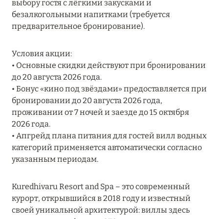
выбору гостя с лёгкими закусками и
RIXOS PREMIUM SAADIYAT ISLAND ABU DHABI:
безалкогольными напитками (требуется
КОНЦЕПЦИЯ «ВСЁ ВКЛЮЧЕНО – ВСЁ
предварительное бронирование).
ЭКСКЛЮЗИВНО»
Подробнее
Условия акции:
• Основные скидки действуют при бронировании
до 20 августа 2026 года.
27 сентября 2024
• Бонус «кино под звёздами» предоставляется при
бронировании до 20 августа 2026 года,
HÔTEL BARRIÈRE LES NEIGES
проживании от 7 ночей и заезде до 15 октября
Подробнее
2026 года.
• Апгрейд плана питания для гостей вилл водных
категорий применяется автоматически согласно
27 сентября 2024
указанным периодам.
HÔTEL BARRIÈRE LES NEIGES
Kuredhivaru Resort and Spa – это современный
Подробнее
курорт, открывшийся в 2018 году и известный
своей уникальной архитектурой: виллы здесь