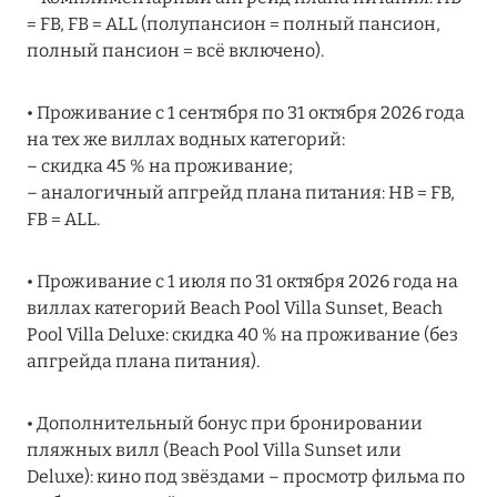
Подробнее
= FB, FB = ALL (полупансион = полный пансион,
полный пансион = всё включено).
04 апреля 2025
• Проживание с 1 сентября по 31 октября 2026 года
ATLANTIS THE PALM: НОВЫЙ ПАКЕТ
на тех же виллах водных категорий:
НАПИТКОВ ДЛЯ HB И FB
– скидка 45 % на проживание;
– аналогичный апгрейд плана питания: HB = FB,
Подробнее
FB = ALL.
13 февраля 2025
• Проживание с 1 июля по 31 октября 2026 года на
виллах категорий Beach Pool Villa Sunset, Beach
MANDARIN ORIENTAL JUMEIRA, DUBAI:
Pool Villa Deluxe: скидка 40 % на проживание (без
СКИДКИ ДО 30 % ОТ СУММЫ КОНТРАКТА НА
апгрейда плана питания).
РАЗМЕЩЕНИЕ ВЕСНОЙ
Подробнее
• Дополнительный бонус при бронировании
пляжных вилл (Beach Pool Villa Sunset или
Deluxe): кино под звёздами – просмотр фильма по
11 декабря 2024