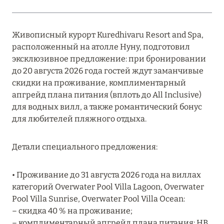
MARCH GRAND ESCAPE: ПРЕДЛОЖЕНИЕ ОТ Á
LA CARTE PREMIUM ПО ОТЕЛЮ WALDORF
ASTORIA MALDIVES ITHAAFUSHI, МАЛЬДИВЫ
Живописный курорт Kuredhivaru Resort and Spa,
расположенный на атолле Нуну, подготовил
Подробнее
эксклюзивное предложение: при бронировании
до 20 августа 2026 года гостей ждут заманчивые
скидки на проживание, комплиментарный
12 ноября 2025
апгрейд плана питания (вплоть до All Inclusive)
MANDARIN ORIENTAL JUMEIRA — SUITE
для водных вилл, а также романтический бонус
NOVEMBER
для любителей пляжного отдыха.
Подробнее
Детали специального предложения:
13 мая 2025
• Проживание до 31 августа 2026 года на виллах
категорий Overwater Pool Villa Lagoon, Overwater
ЗАБРОНИРУЙТЕ FOUR SEASONS RESORT
Pool Villa Sunrise, Overwater Pool Villa Ocean:
DUBAI AT JUMEIRAH BEACH ПО ЛУЧШИМ
– скидка 40 % на проживание;
ЦЕНАМ
– комплиментарный апгрейд плана питания: HB