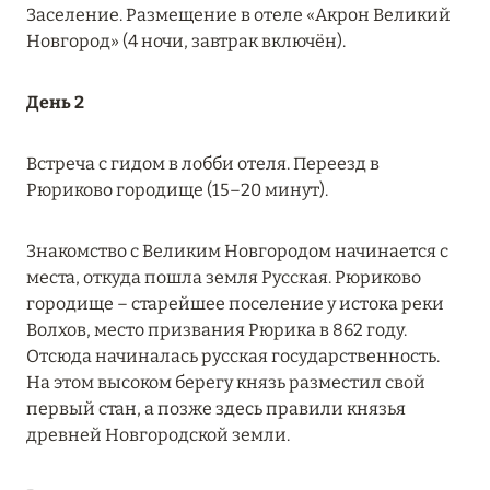
Заселение. Размещение в отеле «Акрон Великий
27 сентября 2024
Новгород» (4 ночи, завтрак включён).
HÔTEL BARRIÈRE LES NEIGES
Подробнее
День 2
Встреча с гидом в лобби отеля. Переезд в
27 сентября 2024
Рюриково городище (15–20 минут).
RIXOS PREMIUM SAADIYAT ISLAND ABU DHABI:
КОНЦЕПЦИЯ «ВСЁ ВКЛЮЧЕНО – ВСЁ
Знакомство с Великим Новгородом начинается с
ЭКСКЛЮЗИВНО»
места, откуда пошла земля Русская. Рюриково
Подробнее
городище – старейшее поселение у истока реки
Волхов, место призвания Рюрика в 862 году.
Отсюда начиналась русская государственность.
20 августа 2024
На этом высоком берегу князь разместил свой
первый стан, а позже здесь правили князья
ВЫГОДНАЯ АРИФМЕТИКА ОТ ULTIMA GSTAAD
древней Новгородской земли.
И ULTIMA COURCHEVEL
Подробнее