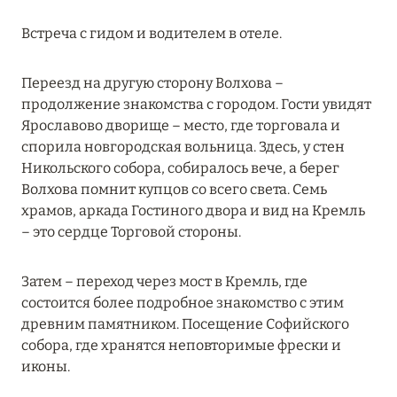
ПРЕДЛОЖЕНИЯ
Встреча с гидом и водителем в отеле.
Подробнее
Переезд на другую сторону Волхова –
05 июля 2024
продолжение знакомства с городом. Гости увидят
Ярославово дворище – место, где торговала и
THE ST. REGIS MALDIVES VOMMULI RESORT:
спорила новгородская вольница. Здесь, у стен
НОВОГОДНИЕ ДАТЫ СО СКИДКОЙ 25%
Никольского собора, собиралось вече, а берег
Подробнее
Волхова помнит купцов со всего света. Семь
храмов, аркада Гостиного двора и вид на Кремль
– это сердце Торговой стороны.
26 июня 2024
SIX SENSES HOTELS RESORTS SPAS: ОАЗИС
Затем – переход через мост в Кремль, где
КОМФОРТА, ЗДОРОВЬЯ И ГАРМОНИЧНОГО
состоится более подробное знакомство с этим
ОТДЫХА
древним памятником. Посещение Софийского
собора, где хранятся неповторимые фрески и
Подробнее
иконы.