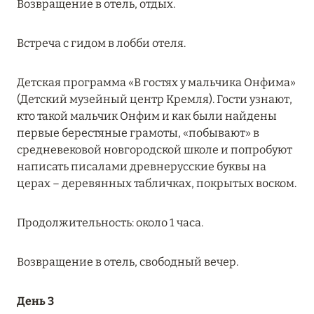
Возвращение в отель, отдых.
Встреча с гидом в лобби отеля.
08 августа 2024
THE NAUTILUS MALDIVES: МАНТЫ, КИТОВЫЕ
Детская программа «В гостях у мальчика Онфима»
АКУЛЫ И ПРЕДЛОЖЕНИЯ ОТ ОТЕЛЯ
(Детский музейный центр Кремля). Гости узнают,
Подробнее
кто такой мальчик Онфим и как были найдены
первые берестяные грамоты, «побывают» в
средневековой новгородской школе и попробуют
30 июля 2024
написать писалами древнерусские буквы на
церах – деревянных табличках, покрытых воском.
ONE&ONLY PORTONOVI: В АВГУСТЕ ПО
СПЕЦИАЛЬНЫМ ЦЕНАМ
Продолжительность: около 1 часа.
Подробнее
Возвращение в отель, свободный вечер.
19 июля 2024
День 3
BIJAL: АКТУАЛЬНЫЕ СПЕЦИАЛЬНЫЕ