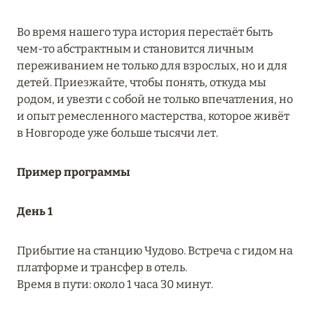
RIXOS PREMIUM SAADIYAT ISLAND ABU DHABI:
Во время нашего тура история перестаёт быть
КОНЦЕПЦИЯ «ВСЁ ВКЛЮЧЕНО – ВСЁ
чем-то абстрактным и становится личным
ЭКСКЛЮЗИВНО»
переживанием не только для взрослых, но и для
Подробнее
детей. Приезжайте, чтобы понять, откуда мы
родом, и увезти с собой не только впечатления, но
и опыт ремесленного мастерства, которое живёт
27 сентября 2024
в Новгороде уже больше тысячи лет.
HÔTEL BARRIÈRE LES NEIGES
Пример программы
Подробнее
День 1
27 сентября 2024
HÔTEL BARRIÈRE LES NEIGES
Прибытие на станцию Чудово. Встреча с гидом на
платформе и трансфер в отель.
Подробнее
Время в пути: около 1 часа 30 минут.