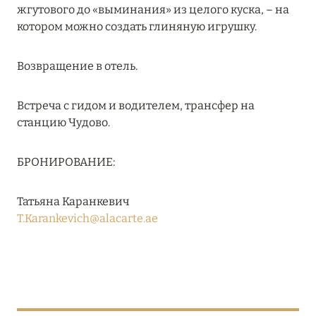
жгутового до «выминания» из целого куска, – на
Подробнее
котором можно создать глиняную игрушку.
Возвращение в отель.
29 декабря 2023
HAPPY NEW YEAR!
Встреча с гидом и водителем, трансфер на
Подробнее
станцию Чудово.
БРОНИРОВАНИЕ:
25 декабря 2023
BARRIÈRE LES NEIGES: ЕСЛИ НОВЫЙ ГОД, ТО В
Татьяна Каранкевич
КУРШЕВЕЛЕ
T.Karankevich@alacarte.ae
Подробнее
11 ноября 2023
SONEVA SECRET: ОТКРЫТИЕ В ЯНВАРЕ 2024