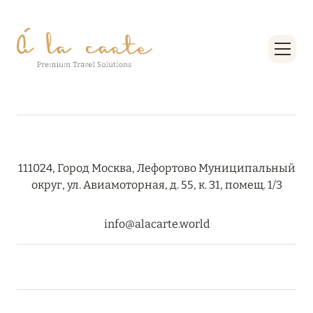
Подробнее
07 августа 2026
ИТАЛИЯ В КАДРЕ: ЭКСКЛЮЗИВНЫЕ
КИНОМАРШРУТЫ ДЛЯ ИСКУШЁННЫХ
Подробнее
111024, Город Москва, Лефортово Муниципальный
округ, ул. Авиамоторная, д. 55, к. 31, помещ. 1/3
05 августа 2026
KUDADOO MALDIVES PRIVATE ISLAND: СКИДКА
info@alacarte.world
25 % НА ПРОЖИВАНИЕ В ТРОПИЧЕСКОМ РАЮ
Подробнее
05 августа 2026