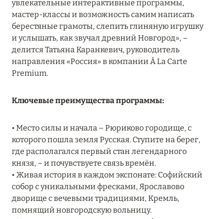
увлекательные интерактивные программы,
MARCH GRAND ESCAPE: ПРЕДЛОЖЕНИЕ ОТ Á
мастер-классы и возможность самим написать
LA CARTE PREMIUM ПО ОТЕЛЮ WALDORF
берестяные грамоты, слепить глиняную игрушку
ASTORIA MALDIVES ITHAAFUSHI, МАЛЬДИВЫ
и услышать, как звучал древний Новгород», –
делится Татьяна Каранкевич, руководитель
Подробнее
направления «Россия» в компании Á La Carte
Premium.
12 ноября 2025
Ключевые преимущества программы:
MANDARIN ORIENTAL JUMEIRA — SUITE
NOVEMBER
• Место силы и начала – Рюриково городище, с
Подробнее
которого пошла земля Русская. Ступите на берег,
где располагался первый стан легендарного
князя, – и почувствуете связь времён.
13 мая 2025
• Живая история в каждом экспонате: Софийский
ЗАБРОНИРУЙТЕ FOUR SEASONS RESORT
собор с уникальными фресками, Ярославово
DUBAI AT JUMEIRAH BEACH ПО ЛУЧШИМ
дворище с вечевыми традициями, Кремль,
ЦЕНАМ
помнящий новгородскую вольницу.