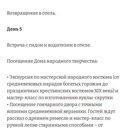
Подробнее
Возвращение в отель.
29 января 2024
День 5
ONE&ONLY THE PALM, ДУБАЙ
Встреча с гидом и водителем в отеле.
Подробнее
Посещение Дома народного творчества:
29 января 2024
• Экскурсия по мастерской народного костюма (от
ONE&ONLY ROYAL MIRAGE, ДУБАЙ
средневековых нарядов богатых горожан до
Подробнее
праздничных крестьянских костюмов XIX века) и
мастер-класс по изготовлению куклы-скрутки.
• Посещение гончарного двора с точными
10 января 2024
копиями средневековой керамики. Гостей ждут
рассказ о древнем ремесле и мастер-класс по
ATLANTIS THE PALM, DUBAI: СКИДКИ ДО 35%
ручной лепке старинными способами – от
НА НОМЕРА ВСЕХ КАТЕГОРИЙ