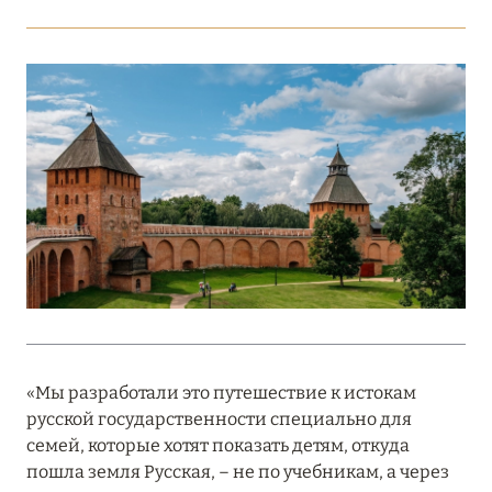
Подробнее
18 мая 2026
THE ST. REGIS MALDIVES VOMMULI:
МАНИФЕСТ ЭСТЕТИКИ В САМОМ СЕРДЦЕ
ОКЕАНА
Подробнее
27 апреля 2026
ПОЛНАЯ ПЕРЕЗАГРУЗКА: JUMEIRAH BALI,
ПРЯМОЙ ПЕРЕЛЁТ
«Мы разработали это путешествие к истокам
Подробнее
русской государственности специально для
семей, которые хотят показать детям, откуда
пошла земля Русская, – не по учебникам, а через
20 марта 2026