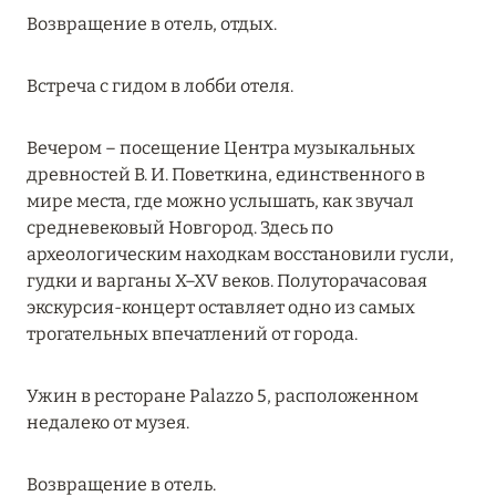
Возвращение в отель, отдых.
18 июня 2024
FOUR SEASONS RESORT MALDIVES: ЛЕТОМ
Встреча с гидом в лобби отеля.
ВЫГОДНЕЕ ДО 20%
Подробнее
Вечером – посещение Центра музыкальных
древностей В. И. Поветкина, единственного в
мире места, где можно услышать, как звучал
04 июня 2024
средневековый Новгород. Здесь по
PEACEFUL WEEKEND С ВИКОЙ ГАЗИНСКОЙ В
археологическим находкам восстановили гусли,
AMANRUYA С 20-23 ИЮНЯ
гудки и варганы X–XV веков. Полуторачасовая
экскурсия-концерт оставляет одно из самых
Подробнее
трогательных впечатлений от города.
16 мая 2024
Ужин в ресторане Palazzo 5, расположенном
недалеко от музея.
VAKKARU MALDIVES: РАННЕЕ
БРОНИРОВАНИЕ
Возвращение в отель.