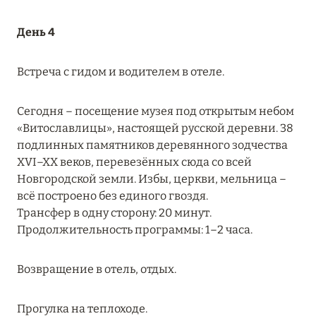
Подробнее
День 4
23 апреля 2024
Встреча с гидом и водителем в отеле.
SONEVA SECRET: ДОЛГОЖДАННОЕ ОТКРЫТИЕ
Подробнее
Сегодня – посещение музея под открытым небом
«Витославлицы», настоящей русской деревни. 38
подлинных памятников деревянного зодчества
30 марта 2024
XVI–XX веков, перевезённых сюда со всей
MÖVENPICK RESORT KUREDHIVARU
Новгородской земли. Избы, церкви, мельница –
MALDIVES: ПРОДЛЕНИЕ СПЕЦПРЕДЛОЖЕНИЙ
всё построено без единого гвоздя.
Трансфер в одну сторону: 20 минут.
Подробнее
Продолжительность программы: 1–2 часа.
Возвращение в отель, отдых.
21 марта 2024
WALDORF ASTORIA SEYCHELLES PLATTE
Прогулка на теплоходе.
ISLAND