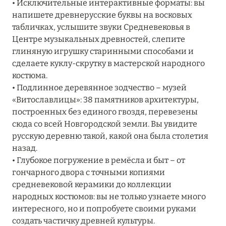
• Исключительные интерактивные форматы: вы
Подробнее
напишете древнерусские буквы на восковых
табличках, услышите звуки Средневековья в
Центре музыкальных древностей, слепите
04 апреля 2025
глиняную игрушку старинными способами и
ATLANTIS THE PALM: НОВЫЙ ПАКЕТ
сделаете куклу-скрутку в мастерской народного
НАПИТКОВ ДЛЯ HB И FB
костюма.
• Подлинное деревянное зодчество – музей
Подробнее
«Витославлицы»: 38 памятников архитектуры,
построенных без единого гвоздя, перевезены
сюда со всей Новгородской земли. Вы увидите
13 февраля 2025
русскую деревню такой, какой она была столетия
MANDARIN ORIENTAL JUMEIRA, DUBAI:
назад.
СКИДКИ ДО 30 % ОТ СУММЫ КОНТРАКТА НА
• Глубокое погружение в ремёсла и быт – от
РАЗМЕЩЕНИЕ ВЕСНОЙ
гончарного двора с точными копиями
средневековой керамики до коллекции
Подробнее
народных костюмов: вы не только узнаете много
интересного, но и попробуете своими руками
создать частичку древней культуры.
11 декабря 2024