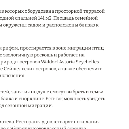
 из которых оборудована просторной террасой
одной спальней 141 м2. Площадь семейной
лы окружены садом и расположены близко к
 рифом, простирается в зоне миграции птиц
бе экологичную роскошь и работает на
ироды островов Waldorf Astoria Seychelles
е Сейшельских островов, а также обеспечить
иключения.
тей, занятия по душе смогут выбрать и семьи
балка и снорклинг. Есть возможность увидеть
иод сезонной миграции.
иотека. Рестораны удовлетворят пожелания
ле работает высококлассный сомелье.