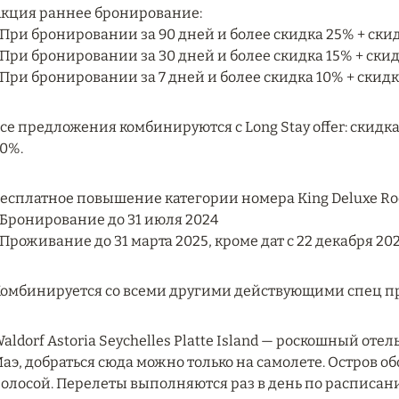
кция раннее бронирование:
 При бронировании за 90 дней и более скидка 25% + скидк
 При бронировании за 30 дней и более скидка 15% + скидк
 При бронировании за 7 дней и более скидка 10% + скидка
се предложения комбинируются с Long Stay offer: скидк
0%.
есплатное повышение категории номера King Deluxe Room
 Бронирование до 31 июля 2024
 Проживание до 31 марта 2025, кроме дат с 22 декабря 20
омбинируется со всеми другими действующими спец 
aldorf Astoria Seychelles Platte Island — роскошный отел
аэ, добраться сюда можно только на самолете. Остров 
олосой. Перелеты выполняются раз в день по расписан