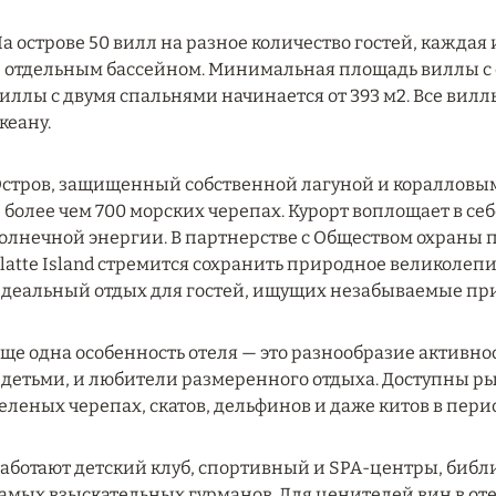
а острове 50 вилл на разное количество гостей, каждая
 отдельным бассейном. Минимальная площадь виллы с 
иллы с двумя спальнями начинается от 393 м2. Все вил
кеану.
стров, защищенный собственной лагуной и коралловым
 более чем 700 морских черепах. Курорт воплощает в се
олнечной энергии. В партнерстве с Обществом охраны пр
latte Island стремится сохранить природное великолепи
деальный отдых для гостей, ищущих незабываемые пр
ще одна особенность отеля — это разнообразие активнос
 детьми, и любители размеренного отдыха. Доступны ры
еленых черепах, скатов, дельфинов и даже китов в пер
аботают детский клуб, спортивный и SPA-центры, библ
амых взыскательных гурманов. Для ценителей вин в оте