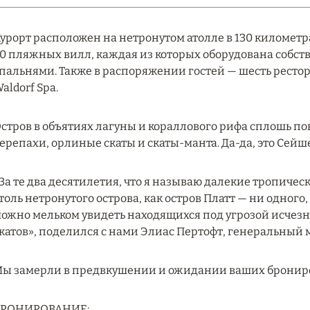
урорт расположен на нетронутом атолле в 130 километра
0 пляжных вилл, каждая из которых оборудована собств
пальнями. Также в распоряжении гостей — шесть ресто
aldorf Spa.
стров в объятиях лагуны и кораллового рифа сплошь по
ерепахи, орлиные скаты и скаты-манта. Да-да, это Сейш
За те два десятилетия, что я называю далекие тропичес
толь нетронутого острова, как остров Платт — ни одного
ожно мельком увидеть находящихся под угрозой исчез
катов», поделился с нами Элиас Пертофт, генеральный 
ы замерли в предвкушении и ожидании ваших бронир
БРОНИРОВАНИЕ: