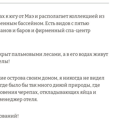
х к югу от Маэ и располагает коллекцией из
енным бассейном. Есть видов с пятью
ранов и баров и фирменный спа-центр
крыт пальмовыми лесами, а в его водах живут
елы!
кие острова своим домом, я никогда не видел
, где было бы так много дикой природы, где
новения черепах, откладывающих яйца и
менеджер отеля.
ований!