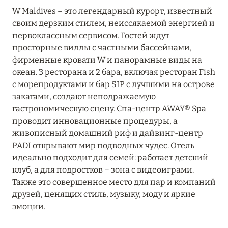
27 сентября 2024
W Maldives – это легендарный курорт, известный
своим дерзким стилем, неиссякаемой энергией и
HÔTEL BARRIÈRE LES NEIGES
первоклассным сервисом. Гостей ждут
Подробнее
просторные виллы с частными бассейнами,
фирменные кровати W и панорамные виды на
океан. 3 ресторана и 2 бара, включая ресторан Fish
27 сентября 2024
с морепродуктами и бар SIP с лучшими на острове
закатами, создают неподражаемую
RIXOS PREMIUM SAADIYAT ISLAND ABU DHABI:
гастрономическую сцену. Спа-центр AWAY® Spa
КОНЦЕПЦИЯ «ВСЁ ВКЛЮЧЕНО – ВСЁ
проводит инновационные процедуры, а
ЭКСКЛЮЗИВНО»
живописный домашний риф и дайвинг-центр
Подробнее
PADI открывают мир подводных чудес. Отель
идеально подходит для семей: работает детский
клуб, а для подростков – зона с видеоиграми.
20 августа 2024
Также это совершенное место для пар и компаний
друзей, ценящих стиль, музыку, моду и яркие
ВЫГОДНАЯ АРИФМЕТИКА ОТ ULTIMA GSTAAD
эмоции.
И ULTIMA COURCHEVEL
Подробнее