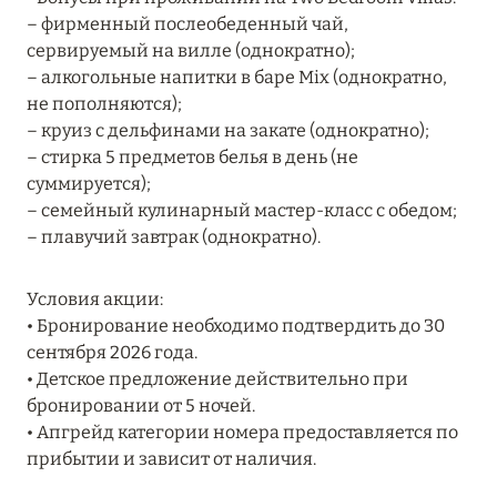
– фирменный послеобеденный чай,
RIXOS PREMIUM SAADIYAT ISLAND ABU DHABI:
сервируемый на вилле (однократно);
КОНЦЕПЦИЯ «ВСЁ ВКЛЮЧЕНО – ВСЁ
– алкогольные напитки в баре Mix (однократно,
ЭКСКЛЮЗИВНО»
не пополняются);
Подробнее
– круиз с дельфинами на закате (однократно);
– стирка 5 предметов белья в день (не
суммируется);
27 сентября 2024
– семейный кулинарный мастер-класс с обедом;
– плавучий завтрак (однократно).
HÔTEL BARRIÈRE LES NEIGES
Подробнее
Условия акции:
• Бронирование необходимо подтвердить до 30
сентября 2026 года.
27 сентября 2024
• Детское предложение действительно при
HÔTEL BARRIÈRE LES NEIGES
бронировании от 5 ночей.
• Апгрейд категории номера предоставляется по
Подробнее
прибытии и зависит от наличия.