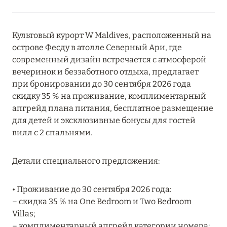
MARCH GRAND ESCAPE: ПРЕДЛОЖЕНИЕ ОТ Á
LA CARTE PREMIUM ПО ОТЕЛЮ WALDORF
ASTORIA MALDIVES ITHAAFUSHI, МАЛЬДИВЫ
Культовый курорт W Maldives, расположенный на
острове Фесду в атолле Северный Ари, где
Подробнее
современный дизайн встречается с атмосферой
вечеринок и беззаботного отдыха, предлагает
при бронировании до 30 сентября 2026 года
12 ноября 2025
скидку 35 % на проживание, комплиментарный
MANDARIN ORIENTAL JUMEIRA — SUITE
апгрейд плана питания, бесплатное размещение
NOVEMBER
для детей и эксклюзивные бонусы для гостей
вилл с 2 спальнями.
Подробнее
Детали специального предложения:
13 мая 2025
• Проживание до 30 сентября 2026 года:
ЗАБРОНИРУЙТЕ FOUR SEASONS RESORT
– скидка 35 % на One Bedroom и Two Bedroom
DUBAI AT JUMEIRAH BEACH ПО ЛУЧШИМ
Villas;
ЦЕНАМ
– комплиментарный апгрейд категории номера: