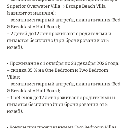
Подробнее
Superior Overwater Villa → Escape Beach Villa
(зависит от наличия);
– комплиментарный апгрейд плана питания: Bed
04 апреля 2025
& Breakfast = Half Board;
ATLANTIS THE PALM: НОВЫЙ ПАКЕТ
– 2 детей до 12 лет проживают с родителями и
НАПИТКОВ ДЛЯ HB И FB
питаются бесплатно (при бронировании от 5
ночей).
Подробнее
• Проживание с 1 октября по 23 декабря 2026 года:
– скидка 35 % на One Bedroom и Two Bedroom
13 февраля 2025
Villas;
MANDARIN ORIENTAL JUMEIRA, DUBAI:
– комплиментарный апгрейд плана питания: Bed
СКИДКИ ДО 30 % ОТ СУММЫ КОНТРАКТА НА
& Breakfast = Half Board;
РАЗМЕЩЕНИЕ ВЕСНОЙ
– 1 ребёнок до 12 лет проживает с родителями и
питается бесплатно (при бронировании от 5
Подробнее
ночей).
11 декабря 2024
• Бонусы при проживании на Two Bedroom Villas: