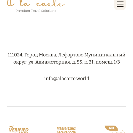
ПРЕДЛОЖЕНИЯ
Подробнее
05 июля 2024
THE ST. REGIS MALDIVES VOMMULI RESORT:
НОВОГОДНИЕ ДАТЫ СО СКИДКОЙ 25%
111024, Город Москва, Лефортово Муниципальный
округ, ул. Авиамоторная, д. 55, к. 31, помещ. 1/3
Подробнее
info@alacarte.world
26 июня 2024
SIX SENSES HOTELS RESORTS SPAS: ОАЗИС
КОМФОРТА, ЗДОРОВЬЯ И ГАРМОНИЧНОГО
ОТДЫХА
Подробнее