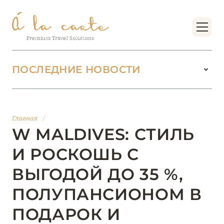
ПОСЛЕДНИЕ НОВОСТИ
18 июня 2026
БУТИК-КУРОРТЫ МАЛЬДИВСКИХ ОСТРОВОВ
Главная
/
ОТ VERSA COLLECTION
W MALDIVES: СТИЛЬ
Подробнее
И РОСКОШЬ С
ВЫГОДОЙ ДО 35 %,
01 июня 2026
ПОЛУПАНСИОНОМ В
JUMEIRAH OLHAHALI ISLAND MALDIVES: ВАШ
ОАЗИС ТЕПЛА И ИЗЫСКАННОСТИ
ПОДАРОК И