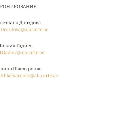
БРОНИРОВАНИЕ:
ветлана Дроздова
.Drozdova@alacarte.ae
икаил Гадиев
.Gadiev@alacarte.ae
лина Школяренко
.Shkolyarenko@alacarte.ae