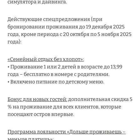
симулятора и дайвинга.
Подробнее
Действующие спецпредложения (при
04 апреля 2025
бронировании проживания до 19 декабря 2025
года, кроме периода с 20 октября по 5 ноября 2025
ATLANTIS THE PALM: НОВЫЙ ПАКЕТ
года):
НАПИТКОВ ДЛЯ HB И FB
Подробнее
«Семейный отдых без хлопот»:
• Проживание 1 или 2 детей в возрасте до 13,99
года – бесплатно в номере с родителями.
13 февраля 2025
• Включено питание по детскому меню.
MANDARIN ORIENTAL JUMEIRA, DUBAI:
СКИДКИ ДО 30 % ОТ СУММЫ КОНТРАКТА НА
Бонус для новых гостей:
дополнительная скидка 5
РАЗМЕЩЕНИЕ ВЕСНОЙ
% на проживание для всех клиентов, которые
посещают остров впервые.
Подробнее
Программа лояльности «Дольше проживаешь –
11 декабря 2024
меньше платишь»: