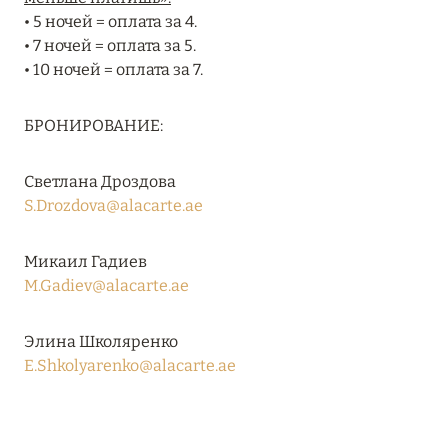
• 5 ночей = оплата за 4.
RIXOS PREMIUM SAADIYAT ISLAND ABU DHABI:
• 7 ночей = оплата за 5.
КОНЦЕПЦИЯ «ВСЁ ВКЛЮЧЕНО – ВСЁ
• 10 ночей = оплата за 7.
ЭКСКЛЮЗИВНО»
Подробнее
БРОНИРОВАНИЕ:
27 сентября 2024
Светлана Дроздова
S.Drozdova@alacarte.ae
HÔTEL BARRIÈRE LES NEIGES
Подробнее
Микаил Гадиев
M.Gadiev@alacarte.ae
27 сентября 2024
Элина Школяренко
HÔTEL BARRIÈRE LES NEIGES
E.Shkolyarenko@alacarte.ae
Подробнее