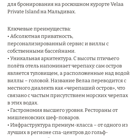
для бронирования на роскошном курорте Velaa
MARCH GRAND ESCAPE: ПРЕДЛОЖЕНИЕ ОТ Á
Private Island на Мальдивах.
LA CARTE PREMIUM ПО ОТЕЛЮ WALDORF
ASTORIA MALDIVES ITHAAFUSHI, МАЛЬДИВЫ
Ключевые преимущества:
Подробнее
• Абсолютная приватность,
персонализированный сервис и виллы с
собственными бассейнами.
12 ноября 2025
• Уникальная архитектура. С высоты птичьего
MANDARIN ORIENTAL JUMEIRA — SUITE
полёта отель напоминает черепаху: сам остров
NOVEMBER
является туловищем, а расположенные над водой
виллы – головой. Название Велаа переводится с
Подробнее
местного диалекта как «черепаший остров», что
связано с частым присутствием морских черепах
в этих водах.
13 мая 2025
• Гастрономия высшего уровня. Рестораны от
ЗАБРОНИРУЙТЕ FOUR SEASONS RESORT
мишленовских шеф-поваров.
DUBAI AT JUMEIRAH BEACH ПО ЛУЧШИМ
• Инфраструктура премиум-класса – от одного из
ЦЕНАМ
лучших в регионе спа-центров до гольф-