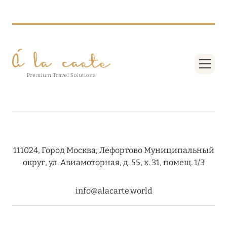
27 сентября 2024
HÔTEL BARRIÈRE LES NEIGES
Подробнее
27 сентября 2024
RIXOS PREMIUM SAADIYAT ISLAND ABU DHABI:
КОНЦЕПЦИЯ «ВСЁ ВКЛЮЧЕНО – ВСЁ
ЭКСКЛЮЗИВНО»
Подробнее
111024, Город Москва, Лефортово Муниципальный
округ, ул. Авиамоторная, д. 55, к. 31, помещ. 1/3
20 августа 2024
info@alacarte.world
ВЫГОДНАЯ АРИФМЕТИКА ОТ ULTIMA GSTAAD
И ULTIMA COURCHEVEL
Подробнее