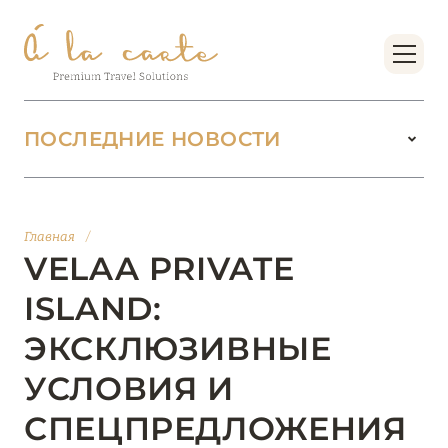
ПОСЛЕДНИЕ НОВОСТИ
18 июня 2026
БУТИК-КУРОРТЫ МАЛЬДИВСКИХ ОСТРОВОВ
Главная
/
ОТ VERSA COLLECTION
VELAA PRIVATE
Подробнее
ISLAND:
ЭКСКЛЮЗИВНЫЕ
01 июня 2026
УСЛОВИЯ И
JUMEIRAH OLHAHALI ISLAND MALDIVES: ВАШ
ОАЗИС ТЕПЛА И ИЗЫСКАННОСТИ
СПЕЦПРЕДЛОЖЕНИЯ