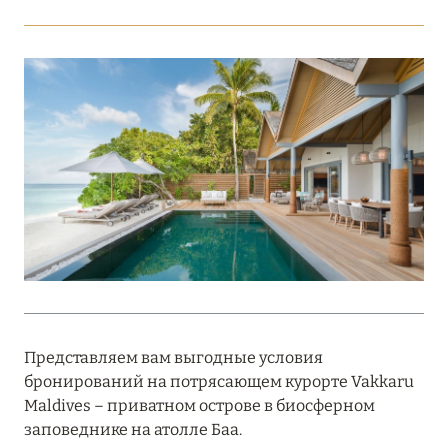
Подробнее
18 мая 2026
THE ST. REGIS MALDIVES VOMMULI:
МАНИФЕСТ ЭСТЕТИКИ В САМОМ СЕРДЦЕ
ОКЕАНА
Подробнее
27 апреля 2026
ПОЛНАЯ ПЕРЕЗАГРУЗКА: JUMEIRAH BALI,
ПРЯМОЙ ПЕРЕЛЁТ
Представляем вам выгодные условия
Подробнее
бронирований на потрясающем курорте Vakkaru
Maldives – приватном острове в биосферном
заповеднике на атолле Баа.
20 марта 2026