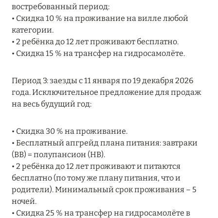
востребованный период:
RIXOS PREMIUM SAADIYAT ISLAND ABU DHABI:
• Скидка 10 % на проживание на вилле любой
КОНЦЕПЦИЯ «ВСЁ ВКЛЮЧЕНО – ВСЁ
категории.
ЭКСКЛЮЗИВНО»
• 2 ребёнка до 12 лет проживают бесплатно.
Подробнее
• Скидка 15 % на трансфер на гидросамолёте.
Период 3: заезды с 11 января по 19 декабря 2026
27 сентября 2024
года. Исключительное предложение для продаж
на весь будущий год:
HÔTEL BARRIÈRE LES NEIGES
Подробнее
• Скидка 30 % на проживание.
• Бесплатный апгрейд плана питания: завтраки
(BB) = полупансион (HB).
27 сентября 2024
• 2 ребёнка до 12 лет проживают и питаются
HÔTEL BARRIÈRE LES NEIGES
бесплатно (по тому же плану питания, что и
родители). Минимальный срок проживания – 5
Подробнее
ночей.
• Скидка 25 % на трансфер на гидросамолёте в