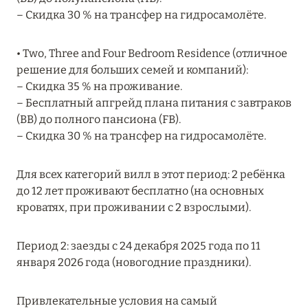
Подробнее
– Скидка 30 % на трансфер на гидросамолёте.
• Two, Three and Four Bedroom Residence (отличное
04 апреля 2025
решение для больших семей и компаний):
ATLANTIS THE PALM: НОВЫЙ ПАКЕТ
– Скидка 35 % на проживание.
НАПИТКОВ ДЛЯ HB И FB
– Бесплатный апгрейд плана питания с завтраков
(BB) до полного пансиона (FB).
Подробнее
– Скидка 30 % на трансфер на гидросамолёте.
13 февраля 2025
Для всех категорий вилл в этот период: 2 ребёнка
до 12 лет проживают бесплатно (на основных
MANDARIN ORIENTAL JUMEIRA, DUBAI:
кроватях, при проживании с 2 взрослыми).
СКИДКИ ДО 30 % ОТ СУММЫ КОНТРАКТА НА
РАЗМЕЩЕНИЕ ВЕСНОЙ
Период 2: заезды с 24 декабря 2025 года по 11
Подробнее
января 2026 года (новогодние праздники).
Привлекательные условия на самый
11 декабря 2024