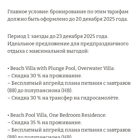
MARCH GRAND ESCAPE: ПРЕДЛОЖЕНИЕ ОТ Á
Главное условие: бронирование по этим тарифам
LA CARTE PREMIUM ПО ОТЕЛЮ WALDORF
должно быть оформлено до 20 декабря 2025 года.
ASTORIA MALDIVES ITHAAFUSHI, МАЛЬДИВЫ
Подробнее
Период 1: заезды до 23 декабря 2025 года.
Идеальное предложение для предпраздничного
отдыха с максимальной выгодой:
12 ноября 2025
MANDARIN ORIENTAL JUMEIRA — SUITE
• Beach Villa with Plunge Pool, Overwater Villa:
NOVEMBER
– Скидка 30 % на проживание.
Подробнее
– Бесплатный апгрейд плана питания с завтраков
(BB) до полупансиона (HB).
– Скидка 30 % на трансфер на гидросамолёте.
13 мая 2025
• Beach Pool Villa, One Bedroom Residence:
ЗАБРОНИРУЙТЕ FOUR SEASONS RESORT
– Скидка 35 % на проживание.
DUBAI AT JUMEIRAH BEACH ПО ЛУЧШИМ
– Бесплатный апгрейд плана питания с завтраков
ЦЕНАМ
(BB) до полупансиона (HB).