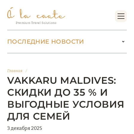
ПОСЛЕДНИЕ НОВОСТИ
18 июня 2026
БУТИК-КУРОРТЫ МАЛЬДИВСКИХ ОСТРОВОВ
Главная
/
ОТ VERSA COLLECTION
VAKKARU MALDIVES:
Подробнее
СКИДКИ ДО 35 % И
ВЫГОДНЫЕ УСЛОВИЯ
01 июня 2026
ДЛЯ СЕМЕЙ
JUMEIRAH OLHAHALI ISLAND MALDIVES: ВАШ
ОАЗИС ТЕПЛА И ИЗЫСКАННОСТИ
3 декабря 2025