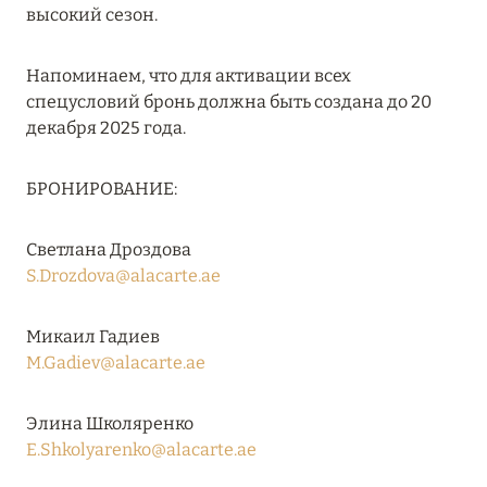
высокий сезон.
27 сентября 2024
HÔTEL BARRIÈRE LES NEIGES
Напоминаем, что для активации всех
Подробнее
спецусловий бронь должна быть создана до 20
декабря 2025 года.
27 сентября 2024
БРОНИРОВАНИЕ:
RIXOS PREMIUM SAADIYAT ISLAND ABU DHABI:
КОНЦЕПЦИЯ «ВСЁ ВКЛЮЧЕНО – ВСЁ
Светлана Дроздова
ЭКСКЛЮЗИВНО»
S.Drozdova@alacarte.ae
Подробнее
Микаил Гадиев
M.Gadiev@alacarte.ae
20 августа 2024
ВЫГОДНАЯ АРИФМЕТИКА ОТ ULTIMA GSTAAD
Элина Школяренко
И ULTIMA COURCHEVEL
E.Shkolyarenko@alacarte.ae
Подробнее