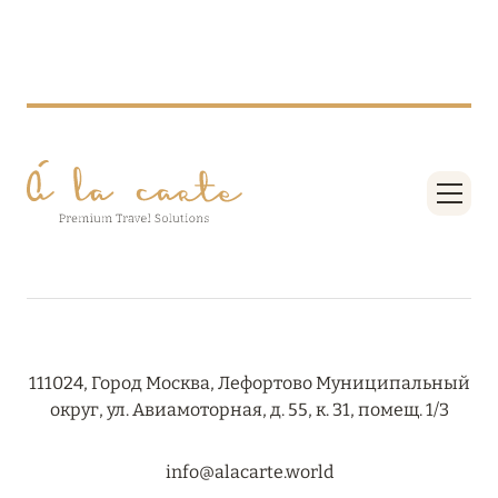
08 августа 2024
THE NAUTILUS MALDIVES: МАНТЫ, КИТОВЫЕ
АКУЛЫ И ПРЕДЛОЖЕНИЯ ОТ ОТЕЛЯ
Подробнее
30 июля 2024
ONE&ONLY PORTONOVI: В АВГУСТЕ ПО
СПЕЦИАЛЬНЫМ ЦЕНАМ
Подробнее
111024, Город Москва, Лефортово Муниципальный
округ, ул. Авиамоторная, д. 55, к. 31, помещ. 1/3
19 июля 2024
info@alacarte.world
BIJAL: АКТУАЛЬНЫЕ СПЕЦИАЛЬНЫЕ