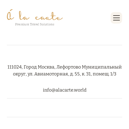
RIXOS PREMIUM SAADIYAT ISLAND ABU DHABI:
КОНЦЕПЦИЯ «ВСЁ ВКЛЮЧЕНО – ВСЁ
ЭКСКЛЮЗИВНО»
Подробнее
27 сентября 2024
HÔTEL BARRIÈRE LES NEIGES
111024, Город Москва, Лефортово Муниципальный
Подробнее
округ, ул. Авиамоторная, д. 55, к. 31, помещ. 1/3
info@alacarte.world
27 сентября 2024
HÔTEL BARRIÈRE LES NEIGES
Подробнее