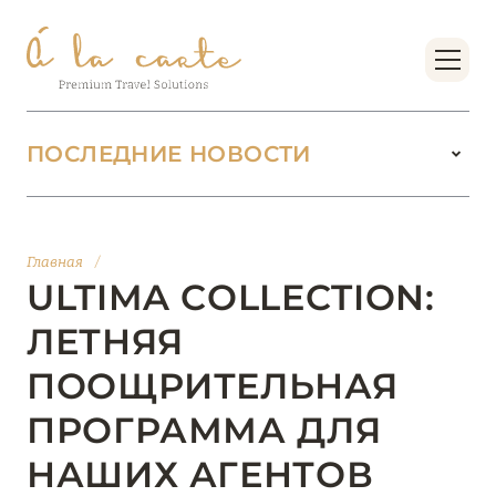
ПОСЛЕДНИЕ НОВОСТИ
18 июня 2026
БУТИК-КУРОРТЫ МАЛЬДИВСКИХ ОСТРОВОВ
Главная
/
ОТ VERSA COLLECTION
ULTIMA COLLECTION:
Подробнее
ЛЕТНЯЯ
ПООЩРИТЕЛЬНАЯ
01 июня 2026
ПРОГРАММА ДЛЯ
JUMEIRAH OLHAHALI ISLAND MALDIVES: ВАШ
ОАЗИС ТЕПЛА И ИЗЫСКАННОСТИ
НАШИХ АГЕНТОВ