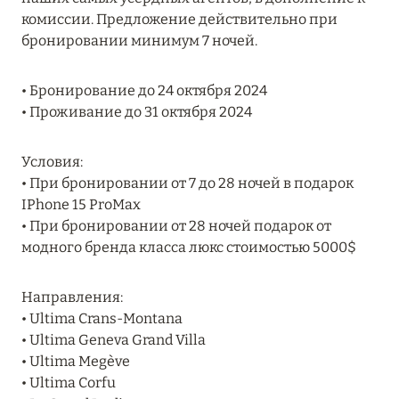
MARCH GRAND ESCAPE: ПРЕДЛОЖЕНИЕ ОТ Á
комиссии. Предложение действительно при
LA CARTE PREMIUM ПО ОТЕЛЮ WALDORF
бронировании минимум 7 ночей.
ASTORIA MALDIVES ITHAAFUSHI, МАЛЬДИВЫ
• Бронирование до 24 октября 2024
Подробнее
• Проживание до 31 октября 2024
12 ноября 2025
Условия:
• При бронировании от 7 до 28 ночей в подарок
MANDARIN ORIENTAL JUMEIRA — SUITE
IPhone 15 ProMax
NOVEMBER
• При бронировании от 28 ночей подарок от
Подробнее
модного бренда класса люкс стоимостью 5000$
Направления:
13 мая 2025
• Ultima Crans-Montana
ЗАБРОНИРУЙТЕ FOUR SEASONS RESORT
• Ultima Geneva Grand Villa
DUBAI AT JUMEIRAH BEACH ПО ЛУЧШИМ
• Ultima Megève
ЦЕНАМ
• Ultima Corfu