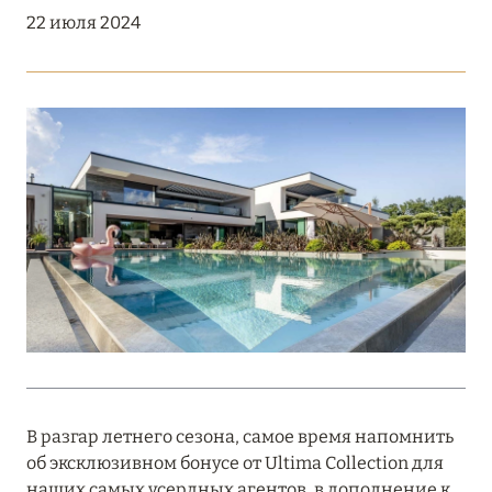
Подробнее
22 июля 2024
18 мая 2026
THE ST. REGIS MALDIVES VOMMULI:
МАНИФЕСТ ЭСТЕТИКИ В САМОМ СЕРДЦЕ
ОКЕАНА
Подробнее
27 апреля 2026
ПОЛНАЯ ПЕРЕЗАГРУЗКА: JUMEIRAH BALI,
ПРЯМОЙ ПЕРЕЛЁТ
Подробнее
В разгар летнего сезона, самое время напомнить
об эксклюзивном бонусе от Ultima Collection для
20 марта 2026
наших самых усердных агентов, в дополнение к