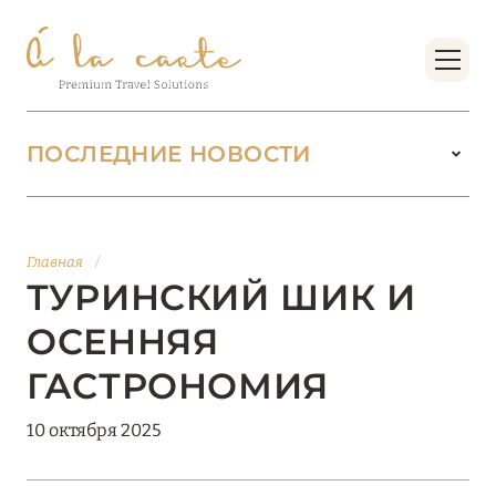
ПОСЛЕДНИЕ НОВОСТИ
18 июня 2026
БУТИК-КУРОРТЫ МАЛЬДИВСКИХ ОСТРОВОВ
Главная
/
ОТ VERSA COLLECTION
ТУРИНСКИЙ ШИК И
Подробнее
ОСЕННЯЯ
ГАСТРОНОМИЯ
01 июня 2026
10 октября 2025
JUMEIRAH OLHAHALI ISLAND MALDIVES: ВАШ
ОАЗИС ТЕПЛА И ИЗЫСКАННОСТИ