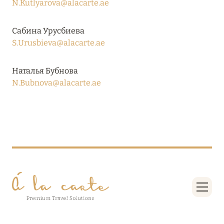
N.Kutlyarova@alacarte.ae
RIXOS PREMIUM SAADIYAT ISLAND ABU DHABI:
КОНЦЕПЦИЯ «ВСЁ ВКЛЮЧЕНО – ВСЁ
Сабина Урусбиева
ЭКСКЛЮЗИВНО»
S.Urusbieva@alacarte.ae
Подробнее
Наталья Бубнова
N.Bubnova@alacarte.ae
27 сентября 2024
HÔTEL BARRIÈRE LES NEIGES
Подробнее
27 сентября 2024
HÔTEL BARRIÈRE LES NEIGES
Подробнее