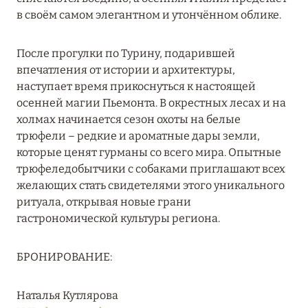
Подробнее
в своём самом элегантном и утончённом облике.
После прогулки по Турину, подарившей
04 апреля 2025
впечатления от истории и архитектуры,
ATLANTIS THE PALM: НОВЫЙ ПАКЕТ
наступает время прикоснуться к настоящей
НАПИТКОВ ДЛЯ HB И FB
осенней магии Пьемонта. В окрестных лесах и на
холмах начинается сезон охоты на белые
Подробнее
трюфели – редкие и ароматные дары земли,
которые ценят гурманы со всего мира. Опытные
трюфеледобытчики с собаками приглашают всех
13 февраля 2025
желающих стать свидетелями этого уникального
MANDARIN ORIENTAL JUMEIRA, DUBAI:
ритуала, открывая новые грани
СКИДКИ ДО 30 % ОТ СУММЫ КОНТРАКТА НА
гастрономической культуры региона.
РАЗМЕЩЕНИЕ ВЕСНОЙ
Подробнее
БРОНИРОВАНИЕ:
Наталья Кутлярова
11 декабря 2024