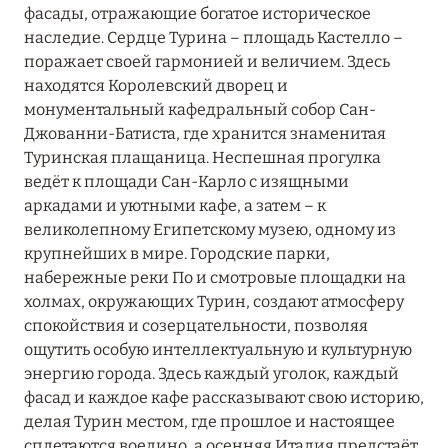
фасады, отражающие богатое историческое
MARCH GRAND ESCAPE: ПРЕДЛОЖЕНИЕ ОТ Á
наследие. Сердце Турина – площадь Кастелло –
LA CARTE PREMIUM ПО ОТЕЛЮ WALDORF
поражает своей гармонией и величием. Здесь
ASTORIA MALDIVES ITHAAFUSHI, МАЛЬДИВЫ
находятся Королевский дворец и
Подробнее
монументальный кафедральный собор Сан-
Джованни-Батиста, где хранится знаменитая
Туринская плащаница. Неспешная прогулка
12 ноября 2025
ведёт к площади Сан-Карло с изящными
аркадами и уютными кафе, а затем – к
MANDARIN ORIENTAL JUMEIRA — SUITE
великолепному Египетскому музею, одному из
NOVEMBER
крупнейших в мире. Городские парки,
Подробнее
набережные реки По и смотровые площадки на
холмах, окружающих Турин, создают атмосферу
спокойствия и созерцательности, позволяя
13 мая 2025
ощутить особую интеллектуальную и культурную
энергию города. Здесь каждый уголок, каждый
ЗАБРОНИРУЙТЕ FOUR SEASONS RESORT
фасад и каждое кафе рассказывают свою историю,
DUBAI AT JUMEIRAH BEACH ПО ЛУЧШИМ
делая Турин местом, где прошлое и настоящее
ЦЕНАМ
сплетаются воедино, а осенняя Италия предстаёт