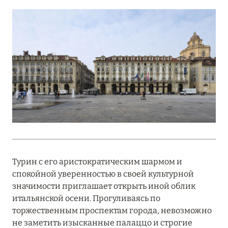
Подробнее
18 мая 2026
THE ST. REGIS MALDIVES VOMMULI:
МАНИФЕСТ ЭСТЕТИКИ В САМОМ СЕРДЦЕ
ОКЕАНА
Подробнее
27 апреля 2026
ПОЛНАЯ ПЕРЕЗАГРУЗКА: JUMEIRAH BALI,
Турин с его аристократическим шармом и
ПРЯМОЙ ПЕРЕЛЁТ
спокойной уверенностью в своей культурной
Подробнее
значимости приглашает открыть иной облик
итальянской осени. Прогуливаясь по
торжественным проспектам города, невозможно
20 марта 2026
не заметить изысканные палаццо и строгие