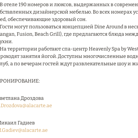
 В отеле 190 номеров и люксов, выдержанных в совреме
бставленных дизайнерской мебелью. Во всех номерах 
ed, обеспечивающие здоровый сон.
 Гости могут пользоваться концепцией Dine Around в неск
angan, Fusion, Beach Grill), где предлагаются блюда м
ухни.
 На территории работают спа-центр Heavenly Spa by W
роходят занятия йогой. Доступны многочисленные водн
луб, а по вечерам гостей ждут развлекательные шоу и ж
БРОНИРОВАНИЕ:
ветлана Дроздова
.Drozdova@alacarte.ae
икаил Гадиев
.Gadiev@alacarte.ae