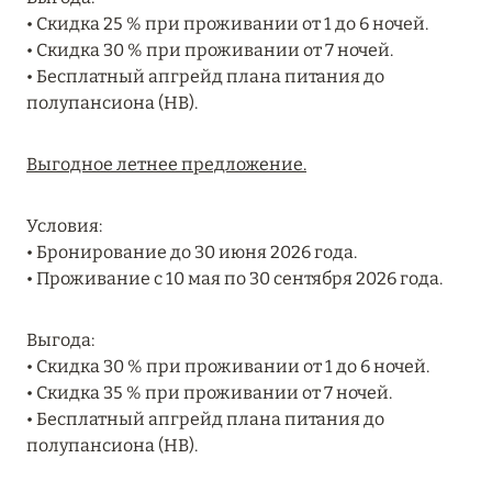
Подробнее
• Скидка 25 % при проживании от 1 до 6 ночей.
• Скидка 30 % при проживании от 7 ночей.
• Бесплатный апгрейд плана питания до
04 апреля 2025
полупансиона (HB).
ATLANTIS THE PALM: НОВЫЙ ПАКЕТ
НАПИТКОВ ДЛЯ HB И FB
Выгодное летнее предложение.
Подробнее
Условия:
• Бронирование до 30 июня 2026 года.
13 февраля 2025
• Проживание с 10 мая по 30 сентября 2026 года.
MANDARIN ORIENTAL JUMEIRA, DUBAI:
СКИДКИ ДО 30 % ОТ СУММЫ КОНТРАКТА НА
Выгода:
РАЗМЕЩЕНИЕ ВЕСНОЙ
• Скидка 30 % при проживании от 1 до 6 ночей.
• Скидка 35 % при проживании от 7 ночей.
Подробнее
• Бесплатный апгрейд плана питания до
полупансиона (HB).
11 декабря 2024