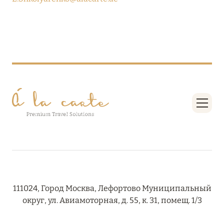
08 августа 2024
THE NAUTILUS MALDIVES: МАНТЫ, КИТОВЫЕ
АКУЛЫ И ПРЕДЛОЖЕНИЯ ОТ ОТЕЛЯ
Подробнее
30 июля 2024
ONE&ONLY PORTONOVI: В АВГУСТЕ ПО
СПЕЦИАЛЬНЫМ ЦЕНАМ
Подробнее
111024, Город Москва, Лефортово Муниципальный
19 июля 2024
округ, ул. Авиамоторная, д. 55, к. 31, помещ. 1/3
BIJAL: АКТУАЛЬНЫЕ СПЕЦИАЛЬНЫЕ