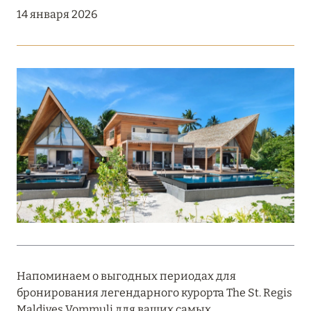
Подробнее
14 января 2026
18 мая 2026
THE ST. REGIS MALDIVES VOMMULI:
МАНИФЕСТ ЭСТЕТИКИ В САМОМ СЕРДЦЕ
ОКЕАНА
Подробнее
27 апреля 2026
ПОЛНАЯ ПЕРЕЗАГРУЗКА: JUMEIRAH BALI,
ПРЯМОЙ ПЕРЕЛЁТ
Подробнее
Напоминаем о выгодных периодах для
бронирования легендарного курорта The St. Regis
20 марта 2026
Maldives Vommuli для ваших самых