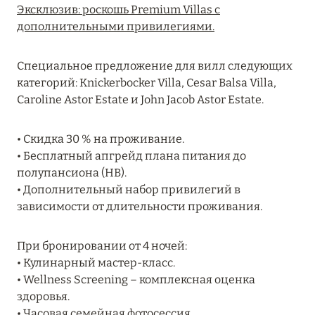
Эксклюзив: роскошь Premium Villas с
RIXOS PREMIUM SAADIYAT ISLAND ABU DHABI:
дополнительными привилегиями.
КОНЦЕПЦИЯ «ВСЁ ВКЛЮЧЕНО – ВСЁ
ЭКСКЛЮЗИВНО»
Специальное предложение для вилл следующих
Подробнее
категорий: Knickerbocker Villa, Cesar Balsa Villa,
Caroline Astor Estate и John Jacob Astor Estate.
27 сентября 2024
• Скидка 30 % на проживание.
HÔTEL BARRIÈRE LES NEIGES
• Бесплатный апгрейд плана питания до
полупансиона (HB).
Подробнее
• Дополнительный набор привилегий в
зависимости от длительности проживания.
27 сентября 2024
При бронировании от 4 ночей:
HÔTEL BARRIÈRE LES NEIGES
• Кулинарный мастер-класс.
Подробнее
• Wellness Screening – комплексная оценка
здоровья.
• Часовая семейная фотосессия.