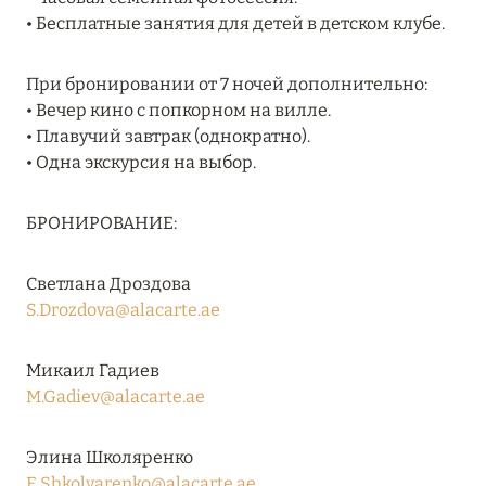
27 сентября 2024
• Бесплатные занятия для детей в детском клубе.
HÔTEL BARRIÈRE LES NEIGES
При бронировании от 7 ночей дополнительно:
Подробнее
• Вечер кино с попкорном на вилле.
• Плавучий завтрак (однократно).
• Одна экскурсия на выбор.
27 сентября 2024
RIXOS PREMIUM SAADIYAT ISLAND ABU DHABI:
БРОНИРОВАНИЕ:
КОНЦЕПЦИЯ «ВСЁ ВКЛЮЧЕНО – ВСЁ
ЭКСКЛЮЗИВНО»
Светлана Дроздова
Подробнее
S.Drozdova@alacarte.ae
Микаил Гадиев
20 августа 2024
M.Gadiev@alacarte.ae
ВЫГОДНАЯ АРИФМЕТИКА ОТ ULTIMA GSTAAD
И ULTIMA COURCHEVEL
Элина Школяренко
Подробнее
E.Shkolyarenko@alacarte.ae