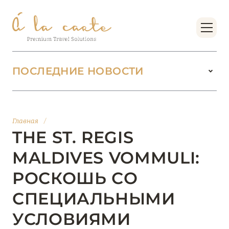
ПОСЛЕДНИЕ НОВОСТИ
18 июня 2026
БУТИК-КУРОРТЫ МАЛЬДИВСКИХ ОСТРОВОВ
Главная
/
ОТ VERSA COLLECTION
THE ST. REGIS
Подробнее
MALDIVES VOMMULI:
РОСКОШЬ СО
01 июня 2026
СПЕЦИАЛЬНЫМИ
JUMEIRAH OLHAHALI ISLAND MALDIVES: ВАШ
ОАЗИС ТЕПЛА И ИЗЫСКАННОСТИ
УСЛОВИЯМИ