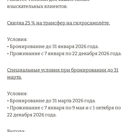
MARCH GRAND ESCAPE: ПРЕДЛОЖЕНИЕ ОТ Á
взыскательных клиентов.
LA CARTE PREMIUM ПО ОТЕЛЮ WALDORF
ASTORIA MALDIVES ITHAAFUSHI, МАЛЬДИВЫ
Скидка 25 % на трансфер на гидросамолёте.
Подробнее
Условия:
• Бронирование до 31 января 2026 года.
12 ноября 2025
• Проживание с 7 января по 22 декабря 2026 года.
MANDARIN ORIENTAL JUMEIRA — SUITE
NOVEMBER
Специальные условия при бронировании до 31
марта.
Подробнее
Условия:
13 мая 2025
• Бронирование до 31 марта 2026 года.
• Проживание с 7 января по 9 мая и с 1 октября по
ЗАБРОНИРУЙТЕ FOUR SEASONS RESORT
22 декабря 2026 года.
DUBAI AT JUMEIRAH BEACH ПО ЛУЧШИМ
ЦЕНАМ
Выгода: