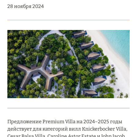
Подробнее
28 ноября 2024
18 мая 2026
THE ST. REGIS MALDIVES VOMMULI:
МАНИФЕСТ ЭСТЕТИКИ В САМОМ СЕРДЦЕ
ОКЕАНА
Подробнее
27 апреля 2026
ПОЛНАЯ ПЕРЕЗАГРУЗКА: JUMEIRAH BALI,
ПРЯМОЙ ПЕРЕЛЁТ
Подробнее
Предложение Premium Villa на 2024–2025 годы
действует для категорий вилл Knickerbocker Villa,
20 марта 2026
Cesar Balsa Villa, Caroline Astor Estate и John Jacob