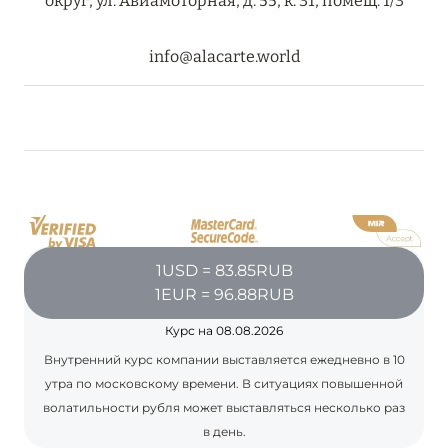
округ, ул. Авиамоторная, д. 55, к. 31, помещ. 1/3
info@alacarte.world
08 августа 2024
THE NAUTILUS MALDIVES: МАНТЫ, КИТОВЫЕ
АКУЛЫ И ПРЕДЛОЖЕНИЯ ОТ ОТЕЛЯ
Подробнее
30 июля 2024
ONE&ONLY PORTONOVI: В АВГУСТЕ ПО
1USD = 83.85RUB
СПЕЦИАЛЬНЫМ ЦЕНАМ
1EUR = 96.88RUB
Подробнее
Курс на 08.08.2026
Внутренний курс компании выставляется ежедневно в 10
утра по московскому времени. В ситуациях повышенной
19 июля 2024
волатильности рубля может выставляться несколько раз
BIJAL: АКТУАЛЬНЫЕ СПЕЦИАЛЬНЫЕ
в день.