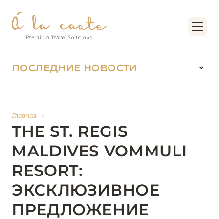
ПОСЛЕДНИЕ НОВОСТИ
18 июня 2026
БУТИК-КУРОРТЫ МАЛЬДИВСКИХ ОСТРОВОВ
Главная
/
ОТ VERSA COLLECTION
THE ST. REGIS
Подробнее
MALDIVES VOMMULI
RESORT:
01 июня 2026
ЭКСКЛЮЗИВНОЕ
JUMEIRAH OLHAHALI ISLAND MALDIVES: ВАШ
ОАЗИС ТЕПЛА И ИЗЫСКАННОСТИ
ПРЕДЛОЖЕНИЕ