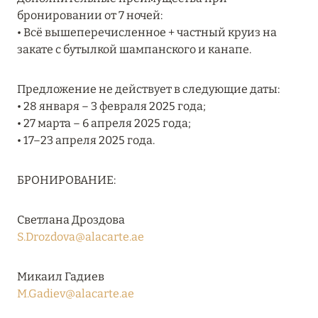
бронировании от 7 ночей:
RIXOS PREMIUM SAADIYAT ISLAND ABU DHABI:
• Всё вышеперечисленное + частный круиз на
КОНЦЕПЦИЯ «ВСЁ ВКЛЮЧЕНО – ВСЁ
закате с бутылкой шампанского и канапе.
ЭКСКЛЮЗИВНО»
Подробнее
Предложение не действует в следующие даты:
• 28 января – 3 февраля 2025 года;
• 27 марта – 6 апреля 2025 года;
27 сентября 2024
• 17–23 апреля 2025 года.
HÔTEL BARRIÈRE LES NEIGES
Подробнее
БРОНИРОВАНИЕ:
Светлана Дроздова
27 сентября 2024
S.Drozdova@alacarte.ae
HÔTEL BARRIÈRE LES NEIGES
Микаил Гадиев
Подробнее
M.Gadiev@alacarte.ae