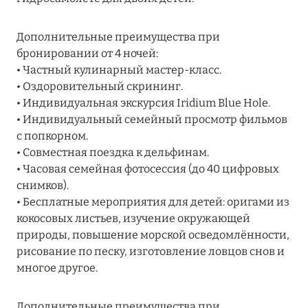
Подробнее
Дополнительные преимущества при
бронировании от 4 ночей:
04 апреля 2025
• Частный кулинарный мастер-класс.
ATLANTIS THE PALM: НОВЫЙ ПАКЕТ
• Оздоровительный скрининг.
НАПИТКОВ ДЛЯ HB И FB
• Индивидуальная экскурсия Iridium Blue Hole.
• Индивидуальный семейный просмотр фильмов
Подробнее
с попкорном.
• Совместная поездка к дельфинам.
• Часовая семейная фотосессия (до 40 цифровых
13 февраля 2025
снимков).
MANDARIN ORIENTAL JUMEIRA, DUBAI:
• Бесплатные мероприятия для детей: оригами из
СКИДКИ ДО 30 % ОТ СУММЫ КОНТРАКТА НА
кокосовых листьев, изучение окружающей
РАЗМЕЩЕНИЕ ВЕСНОЙ
природы, повышение морской осведомлённости,
рисование по песку, изготовление ловцов снов и
Подробнее
многое другое.
11 декабря 2024
Дополнительные преимущества при