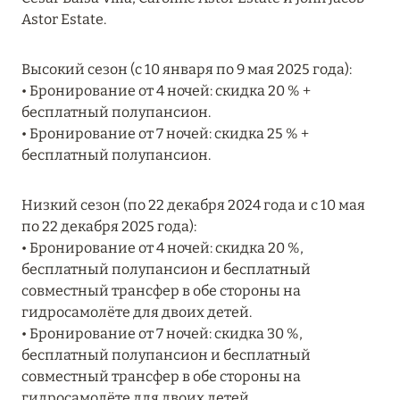
MARCH GRAND ESCAPE: ПРЕДЛОЖЕНИЕ ОТ Á
Astor Estate.
LA CARTE PREMIUM ПО ОТЕЛЮ WALDORF
ASTORIA MALDIVES ITHAAFUSHI, МАЛЬДИВЫ
Высокий сезон (с 10 января по 9 мая 2025 года):
• Бронирование от 4 ночей: скидка 20 % +
Подробнее
бесплатный полупансион.
• Бронирование от 7 ночей: скидка 25 % +
бесплатный полупансион.
12 ноября 2025
MANDARIN ORIENTAL JUMEIRA — SUITE
Низкий сезон (по 22 декабря 2024 года и с 10 мая
NOVEMBER
по 22 декабря 2025 года):
Подробнее
• Бронирование от 4 ночей: скидка 20 %,
бесплатный полупансион и бесплатный
совместный трансфер в обе стороны на
13 мая 2025
гидросамолёте для двоих детей.
• Бронирование от 7 ночей: скидка 30 %,
ЗАБРОНИРУЙТЕ FOUR SEASONS RESORT
бесплатный полупансион и бесплатный
DUBAI AT JUMEIRAH BEACH ПО ЛУЧШИМ
совместный трансфер в обе стороны на
ЦЕНАМ
гидросамолёте для двоих детей.