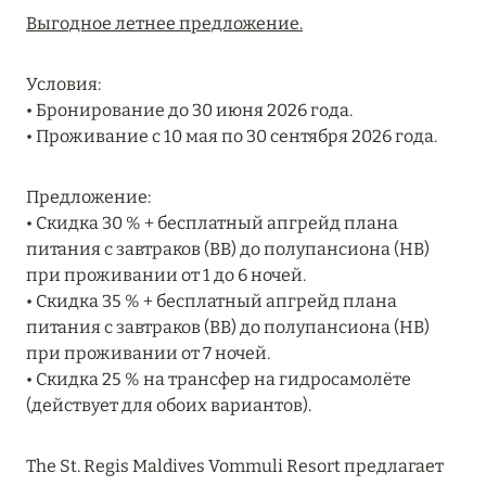
Подробнее
Выгодное летнее предложение.
Условия:
04 апреля 2025
• Бронирование до 30 июня 2026 года.
ATLANTIS THE PALM: НОВЫЙ ПАКЕТ
• Проживание с 10 мая по 30 сентября 2026 года.
НАПИТКОВ ДЛЯ HB И FB
Подробнее
Предложение:
• Скидка 30 % + бесплатный апгрейд плана
питания с завтраков (BB) до полупансиона (HB)
13 февраля 2025
при проживании от 1 до 6 ночей.
• Скидка 35 % + бесплатный апгрейд плана
MANDARIN ORIENTAL JUMEIRA, DUBAI:
питания с завтраков (BB) до полупансиона (HB)
СКИДКИ ДО 30 % ОТ СУММЫ КОНТРАКТА НА
при проживании от 7 ночей.
РАЗМЕЩЕНИЕ ВЕСНОЙ
• Скидка 25 % на трансфер на гидросамолёте
Подробнее
(действует для обоих вариантов).
The St. Regis Maldives Vommuli Resort предлагает
11 декабря 2024