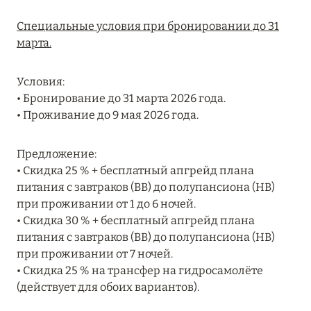
MARCH GRAND ESCAPE: ПРЕДЛОЖЕНИЕ ОТ Á
Специальные условия при бронировании до 31
LA CARTE PREMIUM ПО ОТЕЛЮ WALDORF
марта.
ASTORIA MALDIVES ITHAAFUSHI, МАЛЬДИВЫ
Подробнее
Условия:
• Бронирование до 31 марта 2026 года.
• Проживание до 9 мая 2026 года.
12 ноября 2025
MANDARIN ORIENTAL JUMEIRA — SUITE
Предложение:
NOVEMBER
• Скидка 25 % + бесплатный апгрейд плана
Подробнее
питания с завтраков (BB) до полупансиона (HB)
при проживании от 1 до 6 ночей.
• Скидка 30 % + бесплатный апгрейд плана
13 мая 2025
питания с завтраков (BB) до полупансиона (HB)
при проживании от 7 ночей.
ЗАБРОНИРУЙТЕ FOUR SEASONS RESORT
• Скидка 25 % на трансфер на гидросамолёте
DUBAI AT JUMEIRAH BEACH ПО ЛУЧШИМ
(действует для обоих вариантов).
ЦЕНАМ