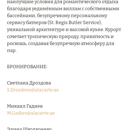
наилучшие условия для романтического отдыха
RIXOS PREMIUM SAADIYAT ISLAND ABU DHABI:
благодаря уединённым виллам с собственными
КОНЦЕПЦИЯ «ВСЁ ВКЛЮЧЕНО – ВСЁ
бассейнами, безупречному персональному
ЭКСКЛЮЗИВНО»
сервису батлеров (St. Regis Butler Service),
уникальной архитектуре и высокой кухне. Курорт
Подробнее
сочетает тропическую природу, приватность и
роскошь, создавая безупречную атмосферу для
пар.
27 сентября 2024
HÔTEL BARRIÈRE LES NEIGES
БРОНИРОВАНИЕ:
Подробнее
Светлана Дроздова
S.Drozdova@alacarte.ae
27 сентября 2024
HÔTEL BARRIÈRE LES NEIGES
Микаил Гадиев
M.Gadiev@alacarte.ae
Подробнее
Элина Школяренко