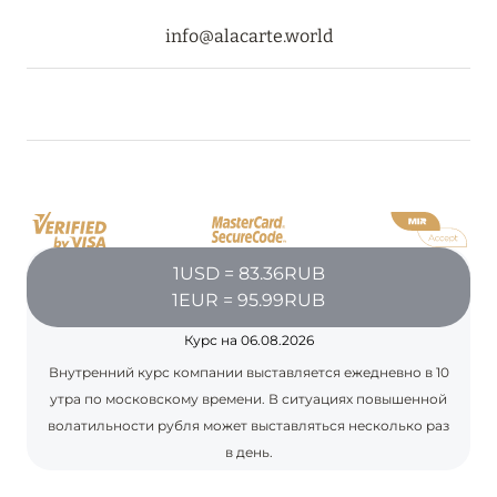
info@alacarte.world
08 августа 2024
THE NAUTILUS MALDIVES: МАНТЫ, КИТОВЫЕ
АКУЛЫ И ПРЕДЛОЖЕНИЯ ОТ ОТЕЛЯ
Подробнее
30 июля 2024
1USD = 83.36RUB
ONE&ONLY PORTONOVI: В АВГУСТЕ ПО
1EUR = 95.99RUB
СПЕЦИАЛЬНЫМ ЦЕНАМ
Курс на 06.08.2026
Подробнее
Внутренний курс компании выставляется ежедневно в 10
утра по московскому времени. В ситуациях повышенной
волатильности рубля может выставляться несколько раз
19 июля 2024
в день.
BIJAL: АКТУАЛЬНЫЕ СПЕЦИАЛЬНЫЕ