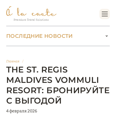
ПОСЛЕДНИЕ НОВОСТИ
18 июня 2026
БУТИК-КУРОРТЫ МАЛЬДИВСКИХ ОСТРОВОВ
Главная
/
ОТ VERSA COLLECTION
THE ST. REGIS
Подробнее
MALDIVES VOMMULI
RESORT: БРОНИРУЙТЕ
01 июня 2026
С ВЫГОДОЙ
JUMEIRAH OLHAHALI ISLAND MALDIVES: ВАШ
ОАЗИС ТЕПЛА И ИЗЫСКАННОСТИ
4 февраля 2026