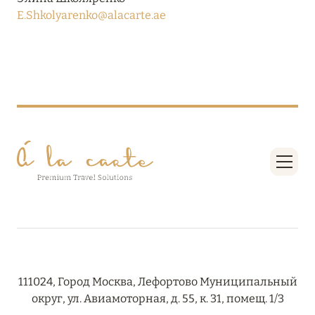
27 сентября 2024
E.Shkolyarenko@alacarte.ae
HÔTEL BARRIÈRE LES NEIGES
Подробнее
27 сентября 2024
RIXOS PREMIUM SAADIYAT ISLAND ABU DHABI:
КОНЦЕПЦИЯ «ВСЁ ВКЛЮЧЕНО – ВСЁ
ЭКСКЛЮЗИВНО»
Подробнее
20 августа 2024
ВЫГОДНАЯ АРИФМЕТИКА ОТ ULTIMA GSTAAD
111024, Город Москва, Лефортово Муниципальный
И ULTIMA COURCHEVEL
округ, ул. Авиамоторная, д. 55, к. 31, помещ. 1/3
Подробнее