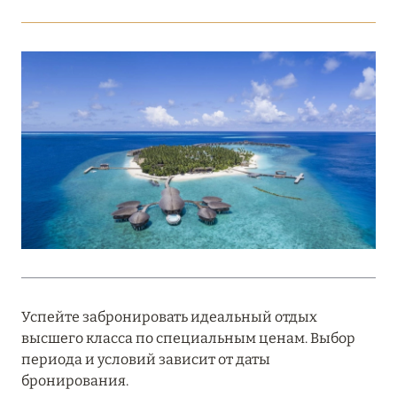
Подробнее
18 мая 2026
THE ST. REGIS MALDIVES VOMMULI:
МАНИФЕСТ ЭСТЕТИКИ В САМОМ СЕРДЦЕ
ОКЕАНА
Подробнее
27 апреля 2026
ПОЛНАЯ ПЕРЕЗАГРУЗКА: JUMEIRAH BALI,
ПРЯМОЙ ПЕРЕЛЁТ
Успейте забронировать идеальный отдых
Подробнее
высшего класса по специальным ценам. Выбор
периода и условий зависит от даты
бронирования.
20 марта 2026