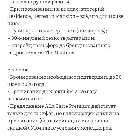
– шоколад ручной работы.
RIXOS PREMIUM SAADIYAT ISLAND ABU DHABI:
• При проживании на виллах категорий
КОНЦЕПЦИЯ «ВСЁ ВКЛЮЧЕНО – ВСЁ
Residence, Retreat и Mansion – всё, что для House,
ЭКСКЛЮЗИВНО»
плюс:
– кулинарный мастер-класс (по запросу);
Подробнее
– 30-минутный сеанс звукотерапии;
– апгрейд трансфера до брендированного
гидросамолёта The Nautilus.
27 сентября 2024
HÔTEL BARRIÈRE LES NEIGES
Условия:
Подробнее
• Бронирование необходимо подтвердить до 30
июня 2026 года.
• Проживание до 31 октября 2026 года
27 сентября 2024
включительно.
• Предложение Á La Carte Premium действует
HÔTEL BARRIÈRE LES NEIGES
только для тарифов, не включающих скидку на
Подробнее
проживание (без комбинации с основной
скидкой). Уточняйте условия у менеджеров.