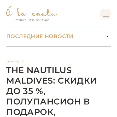
ПОСЛЕДНИЕ НОВОСТИ
18 июня 2026
БУТИК-КУРОРТЫ МАЛЬДИВСКИХ ОСТРОВОВ
Главная
/
ОТ VERSA COLLECTION
THE NAUTILUS
Подробнее
MALDIVES: СКИДКИ
ДО 35 %,
01 июня 2026
ПОЛУПАНСИОН В
JUMEIRAH OLHAHALI ISLAND MALDIVES: ВАШ
ОАЗИС ТЕПЛА И ИЗЫСКАННОСТИ
ПОДАРОК,