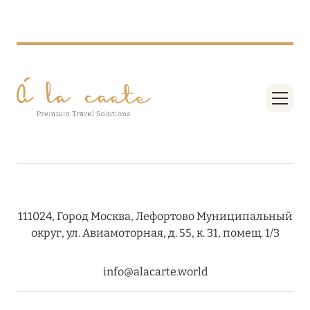
ПРЕДЛОЖЕНИЯ
Подробнее
05 июля 2024
THE ST. REGIS MALDIVES VOMMULI RESORT:
НОВОГОДНИЕ ДАТЫ СО СКИДКОЙ 25%
Подробнее
26 июня 2024
111024, Город Москва, Лефортово Муниципальный
SIX SENSES HOTELS RESORTS SPAS: ОАЗИС
округ, ул. Авиамоторная, д. 55, к. 31, помещ. 1/3
КОМФОРТА, ЗДОРОВЬЯ И ГАРМОНИЧНОГО
ОТДЫХА
info@alacarte.world
Подробнее