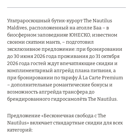
MARCH GRAND ESCAPE: ПРЕДЛОЖЕНИЕ ОТ Á
LA CARTE PREMIUM ПО ОТЕЛЮ WALDORF
ASTORIA MALDIVES ITHAAFUSHI, МАЛЬДИВЫ
Ультрароскошный бутик-курорт The Nautilus
Maldives, расположенный на атолле Баа – в
Подробнее
биосферном заповеднике ЮНЕСКО, известном
своими скатами манта, – подготовил
эксклюзивное предложение: при бронировании
12 ноября 2025
до 30 июня 2026 года проживания до 31 октября
MANDARIN ORIENTAL JUMEIRA — SUITE
2026 года гостей ждут впечатляющие скидки и
NOVEMBER
комплиментарный апгрейд плана питания, а
при бронировании по тарифу Á La Carte Premium
Подробнее
– дополнительные романтические бонусы и
возможность апгрейда трансфера до
брендированного гидросамолёта The Nautilus.
13 мая 2025
ЗАБРОНИРУЙТЕ FOUR SEASONS RESORT
Предложение «Бесконечная свобода с The
DUBAI AT JUMEIRAH BEACH ПО ЛУЧШИМ
Nautilus» включает стандартные скидки для всех
ЦЕНАМ
категорий: