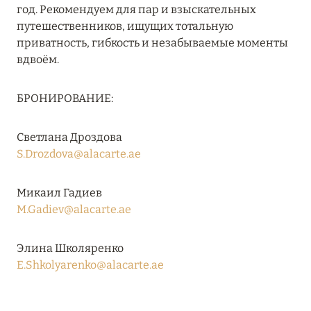
год. Рекомендуем для пар и взыскательных
путешественников, ищущих тотальную
приватность, гибкость и незабываемые моменты
08 августа 2024
вдвоём.
THE NAUTILUS MALDIVES: МАНТЫ, КИТОВЫЕ
АКУЛЫ И ПРЕДЛОЖЕНИЯ ОТ ОТЕЛЯ
БРОНИРОВАНИЕ:
Подробнее
Светлана Дроздова
S.Drozdova@alacarte.ae
30 июля 2024
ONE&ONLY PORTONOVI: В АВГУСТЕ ПО
Микаил Гадиев
СПЕЦИАЛЬНЫМ ЦЕНАМ
M.Gadiev@alacarte.ae
Подробнее
Элина Школяренко
E.Shkolyarenko@alacarte.ae
19 июля 2024
BIJAL: АКТУАЛЬНЫЕ СПЕЦИАЛЬНЫЕ