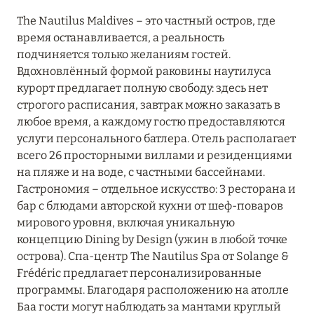
27 сентября 2024
The Nautilus Maldives – это частный остров, где
HÔTEL BARRIÈRE LES NEIGES
время останавливается, а реальность
подчиняется только желаниям гостей.
Подробнее
Вдохновлённый формой раковины наутилуса
курорт предлагает полную свободу: здесь нет
строгого расписания, завтрак можно заказать в
27 сентября 2024
любое время, а каждому гостю предоставляются
RIXOS PREMIUM SAADIYAT ISLAND ABU DHABI:
услуги персонального батлера. Отель располагает
КОНЦЕПЦИЯ «ВСЁ ВКЛЮЧЕНО – ВСЁ
всего 26 просторными виллами и резиденциями
ЭКСКЛЮЗИВНО»
на пляже и на воде, с частными бассейнами.
Гастрономия – отдельное искусство: 3 ресторана и
Подробнее
бар с блюдами авторской кухни от шеф-поваров
мирового уровня, включая уникальную
концепцию Dining by Design (ужин в любой точке
20 августа 2024
острова). Спа-центр The Nautilus Spa от Solange &
ВЫГОДНАЯ АРИФМЕТИКА ОТ ULTIMA GSTAAD
Frédéric предлагает персонализированные
И ULTIMA COURCHEVEL
программы. Благодаря расположению на атолле
Баа гости могут наблюдать за мантами круглый
Подробнее