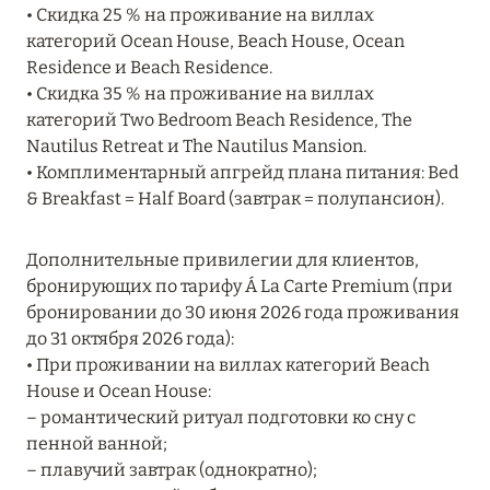
Подробнее
• Скидка 25 % на проживание на виллах
категорий Ocean House, Beach House, Ocean
Residence и Beach Residence.
04 апреля 2025
• Скидка 35 % на проживание на виллах
категорий Two Bedroom Beach Residence, The
ATLANTIS THE PALM: НОВЫЙ ПАКЕТ
Nautilus Retreat и The Nautilus Mansion.
НАПИТКОВ ДЛЯ HB И FB
• Комплиментарный апгрейд плана питания: Bed
Подробнее
& Breakfast = Half Board (завтрак = полупансион).
Дополнительные привилегии для клиентов,
13 февраля 2025
бронирующих по тарифу Á La Carte Premium (при
MANDARIN ORIENTAL JUMEIRA, DUBAI:
бронировании до 30 июня 2026 года проживания
СКИДКИ ДО 30 % ОТ СУММЫ КОНТРАКТА НА
до 31 октября 2026 года):
РАЗМЕЩЕНИЕ ВЕСНОЙ
• При проживании на виллах категорий Beach
House и Ocean House:
Подробнее
– романтический ритуал подготовки ко сну с
пенной ванной;
– плавучий завтрак (однократно);
11 декабря 2024