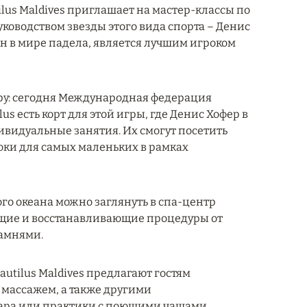
tilus Maldives приглашает на мастер-классы по
уководством звезды этого вида спорта – Денис
он в мире падела, является лучшим игроком
иру: сегодня Международная федерация
us есть корт для этой игры, где Денис Хофер в
ивидуальные занятия. Их смогут посетить
оки для самых маленьких в рамках
го океана можно заглянуть в спа-центр
яющие и восстанавливающие процедуры от
камнями.
utilus Maldives предлагают гостям
массажем, а также другими
ара или практики с поющими чашами.