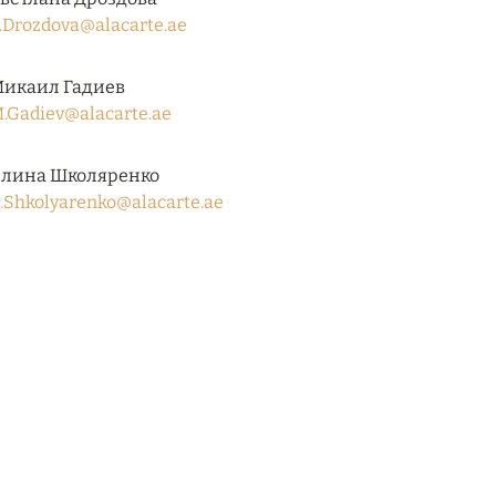
.Drozdova@alacarte.ae
икаил Гадиев
.Gadiev@alacarte.ae
лина Школяренко
.Shkolyarenko@alacarte.ae