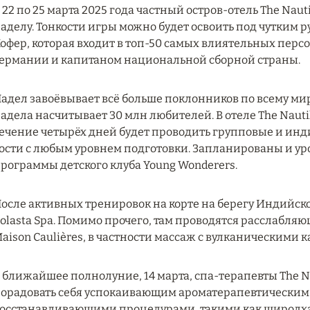
 22 по 25 марта 2025 года частный остров-отель The Nau
аделу. Тонкости игры можно будет освоить под чутким р
офер, которая входит в топ-50 самых влиятельных перс
ермании и капитаном национальной сборной страны.
адел завоёвывает всё больше поклонников по всему м
адела насчитывает 30 млн любителей. В отеле The Nautil
ечение четырёх дней будет проводить групповые и инд
ости с любым уровнем подготовки. Запланированы и ур
рограммы детского клуба Young Wonderers.
осле активных тренировок на корте на берегу Индийско
olasta Spa. Помимо прочего, там проводятся расслабл
aison Caulières, в частности массаж с вулканическими 
 ближайшее полнолуние, 14 марта, спа-терапевты The Na
орадовать себя успокаивающим ароматерапевтическим 
осстанавливающими процедурами, такими как широдх