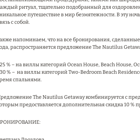
аждый ритуал, тщательно подобранный для оздоровлени
никальное путешествие в мир безмятежности. В эту ноч
вязь с собой.
акже напоминаем, что на все бронирования, сделанные 
ода, распространяется предложение The Nautilus Getawa
 25 % – на виллы категорий Ocean House, Beach House, Oc
 30 % – на виллы категорий Two-Bedroom Beach Residence,
ремя спальнями.
редложение The Nautilus Getaway комбинируется с предл
оторым предоставляется дополнительная скидка 10 % п
БРОНИРОВАНИЕ:
ветлана Дроздова