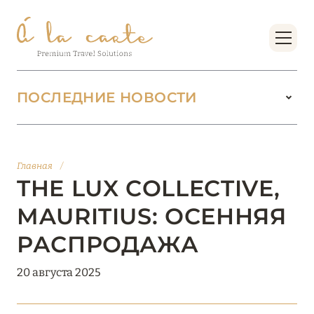
ПОСЛЕДНИЕ НОВОСТИ
18 июня 2026
БУТИК-КУРОРТЫ МАЛЬДИВСКИХ ОСТРОВОВ
Главная
/
ОТ VERSA COLLECTION
THE LUX COLLECTIVE,
Подробнее
MAURITIUS: ОСЕННЯЯ
РАСПРОДАЖА
01 июня 2026
20 августа 2025
JUMEIRAH OLHAHALI ISLAND MALDIVES: ВАШ
ОАЗИС ТЕПЛА И ИЗЫСКАННОСТИ