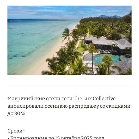
Подробнее
18 мая 2026
THE ST. REGIS MALDIVES VOMMULI:
МАНИФЕСТ ЭСТЕТИКИ В САМОМ СЕРДЦЕ
ОКЕАНА
Подробнее
27 апреля 2026
ПОЛНАЯ ПЕРЕЗАГРУЗКА: JUMEIRAH BALI,
Маврикийские отели сети The Lux Collective
ПРЯМОЙ ПЕРЕЛЁТ
анонсировали осеннюю распродажу со скидками
Подробнее
до 30 %.
Сроки:
20 марта 2026
• Бронирование до 15 октября 2025 года.