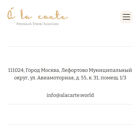
RIXOS PREMIUM SAADIYAT ISLAND ABU DHABI:
КОНЦЕПЦИЯ «ВСЁ ВКЛЮЧЕНО – ВСЁ
ЭКСКЛЮЗИВНО»
Подробнее
27 сентября 2024
HÔTEL BARRIÈRE LES NEIGES
111024, Город Москва, Лефортово Муниципальный
округ, ул. Авиамоторная, д. 55, к. 31, помещ. 1/3
Подробнее
info@alacarte.world
27 сентября 2024
HÔTEL BARRIÈRE LES NEIGES
Подробнее