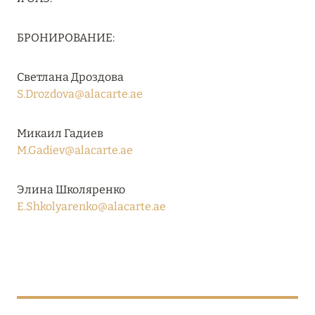
Подробнее
БРОНИРОВАНИЕ:
04 апреля 2025
Светлана Дроздова
ATLANTIS THE PALM: НОВЫЙ ПАКЕТ
S.Drozdova@alacarte.ae
НАПИТКОВ ДЛЯ HB И FB
Подробнее
Микаил Гадиев
M.Gadiev@alacarte.ae
13 февраля 2025
Элина Школяренко
MANDARIN ORIENTAL JUMEIRA, DUBAI:
E.Shkolyarenko@alacarte.ae
СКИДКИ ДО 30 % ОТ СУММЫ КОНТРАКТА НА
РАЗМЕЩЕНИЕ ВЕСНОЙ
Подробнее
11 декабря 2024