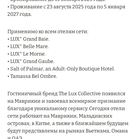
MARCH GRAND ESCAPE: ПРЕДЛОЖЕНИЕ ОТ Á
• Проживание с 23 августа 2025 года по 5 января
LA CARTE PREMIUM ПО ОТЕЛЮ WALDORF
2027 года.
ASTORIA MALDIVES ITHAAFUSHI, МАЛЬДИВЫ
Применимо ко всем отелям сети:
Подробнее
• LUX* Grand Baie.
• LUX* Belle Mare.
• LUX* Le Morne.
12 ноября 2025
• LUX* Grand Gaube.
MANDARIN ORIENTAL JUMEIRA — SUITE
• Salt of Palmar, an Adult-Only Boutique Hotel.
NOVEMBER
• Tamassa Bel Ombre.
Подробнее
Гостиничный бренд The Lux Collective появился
на Маврикии и завоевал всемирное признание
13 мая 2025
благодаря уникальному сервису. Сегодня отели
сети работают на Маврикии, Мальдивских
ЗАБРОНИРУЙТЕ FOUR SEASONS RESORT
островах, в Китае, а также в ближайшем будущем
DUBAI AT JUMEIRAH BEACH ПО ЛУЧШИМ
будут представлены на рынках Вьетнама, Омана
ЦЕНАМ
и ОАЭ.