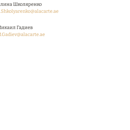
лина Школяренко
.Shkolyarenko@alacarte.ae
икаил Гадиев
.Gadiev@alacarte.ae