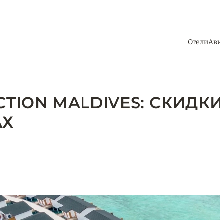
Отели
Ав
CTION MALDIVES: СКИДК
АХ