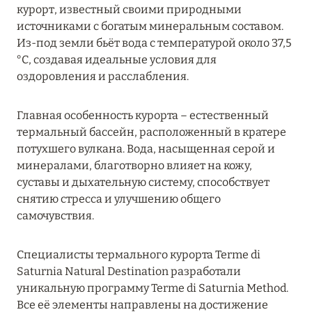
курорт, известный своими природными
MARCH GRAND ESCAPE: ПРЕДЛОЖЕНИЕ ОТ Á
источниками с богатым минеральным составом.
LA CARTE PREMIUM ПО ОТЕЛЮ WALDORF
Из-под земли бьёт вода с температурой около 37,5
ASTORIA MALDIVES ITHAAFUSHI, МАЛЬДИВЫ
°C, создавая идеальные условия для
Подробнее
оздоровления и расслабления.
Главная особенность курорта – естественный
12 ноября 2025
термальный бассейн, расположенный в кратере
MANDARIN ORIENTAL JUMEIRA — SUITE
потухшего вулкана. Вода, насыщенная серой и
NOVEMBER
минералами, благотворно влияет на кожу,
суставы и дыхательную систему, способствует
Подробнее
снятию стресса и улучшению общего
самочувствия.
13 мая 2025
Специалисты термального курорта Terme di
ЗАБРОНИРУЙТЕ FOUR SEASONS RESORT
Saturnia Natural Destination разработали
DUBAI AT JUMEIRAH BEACH ПО ЛУЧШИМ
уникальную программу Terme di Saturnia Method.
ЦЕНАМ
Все её элементы направлены на достижение