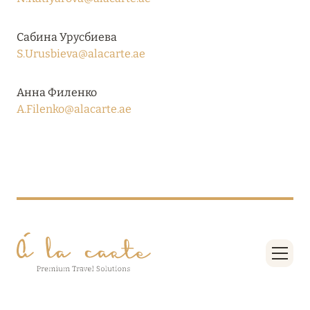
RIXOS PREMIUM SAADIYAT ISLAND ABU DHABI:
КОНЦЕПЦИЯ «ВСЁ ВКЛЮЧЕНО – ВСЁ
Сабина Урусбиева
ЭКСКЛЮЗИВНО»
S.Urusbieva@alacarte.ae
Подробнее
Анна Филенко
A.Filenko@alacarte.ae
27 сентября 2024
HÔTEL BARRIÈRE LES NEIGES
Подробнее
27 сентября 2024
HÔTEL BARRIÈRE LES NEIGES
Подробнее