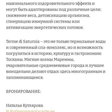
Подробнее
максимального оздоровительного эффекта и
могут быть адаптированы под различные цели:
снижение веса, детоксикацию организма,
04 апреля 2025
стимуляцию иммунной системы или
активизацию энергетических потоков.
ATLANTIS THE PALM: НОВЫЙ ПАКЕТ
НАПИТКОВ ДЛЯ HB И FB
Terme di Saturnia – это не только термальные воды
Подробнее
и современный спа-комплекс, но и возможность
погрузиться в историю, культуру и гастрономию
Тосканы. Мягкие холмы Мареммы,
13 февраля 2025
очаровательные средневековые города и лучшие
MANDARIN ORIENTAL JUMEIRA, DUBAI:
винодельни делают отдых здесь многогранным и
СКИДКИ ДО 30 % ОТ СУММЫ КОНТРАКТА НА
запоминающимся.
РАЗМЕЩЕНИЕ ВЕСНОЙ
БРОНИРОВАНИЕ:
Подробнее
Наталья Кутлярова
11 декабря 2024
N.Kutlyarova@alacarte.ae