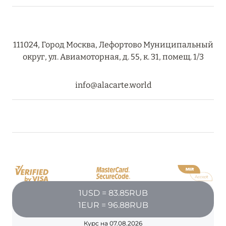
27 сентября 2024
HÔTEL BARRIÈRE LES NEIGES
Подробнее
111024, Город Москва, Лефортово Муниципальный
округ, ул. Авиамоторная, д. 55, к. 31, помещ. 1/3
27 сентября 2024
info@alacarte.world
RIXOS PREMIUM SAADIYAT ISLAND ABU DHABI:
КОНЦЕПЦИЯ «ВСЁ ВКЛЮЧЕНО – ВСЁ
ЭКСКЛЮЗИВНО»
Подробнее
20 августа 2024
1USD = 83.85RUB
ВЫГОДНАЯ АРИФМЕТИКА ОТ ULTIMA GSTAAD
1EUR = 96.88RUB
И ULTIMA COURCHEVEL
Подробнее
Курс на 07.08.2026