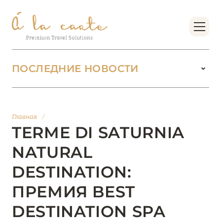
ПОСЛЕДНИЕ НОВОСТИ
18 июня 2026
БУТИК-КУРОРТЫ МАЛЬДИВСКИХ ОСТРОВОВ
Главная
/
ОТ VERSA COLLECTION
TERME DI SATURNIA
Подробнее
NATURAL
DESTINATION:
01 июня 2026
ПРЕМИЯ BEST
JUMEIRAH OLHAHALI ISLAND MALDIVES: ВАШ
ОАЗИС ТЕПЛА И ИЗЫСКАННОСТИ
DESTINATION SPA