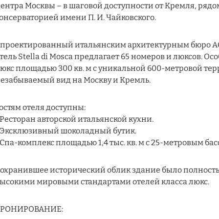
ентра Москвы – в шаговой доступности от Кремля, рядо
онсерваторией имени П. И. Чайковского.
проектированный итальянским архитектурным бюро ACPV 
тель Stella di Mosca предлагает 65 номеров и люксов.
юкс площадью 300 кв. м с уникальной 600-метровой тер
езабываемый вид на Москву и Кремль.
остям отеля доступны:
 Ресторан авторской итальянской кухни.
 Эксклюзивный шоколадный бутик.
 Спа-комплекс площадью 1,4 тыс. кв. м с 25-метровым ба
охранившее исторический облик здание было полность
ысокими мировыми стандартами отелей класса люкс.
БРОНИРОВАНИЕ: