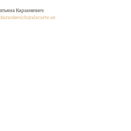
атьяна Каранкевич
.Karankevich@alacarte.ae