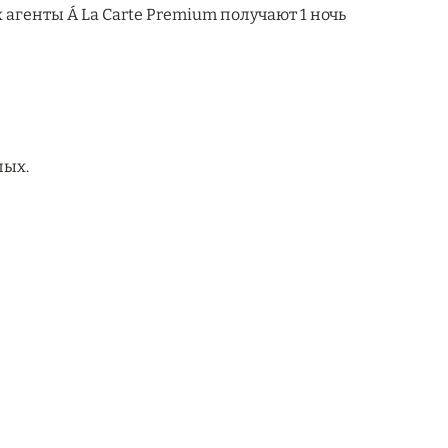
агенты Á La Carte Premium получают 1 ночь
лых.