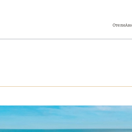
Отели
Ав