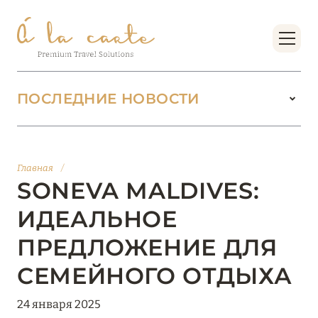
ПОСЛЕДНИЕ НОВОСТИ
18 июня 2026
БУТИК-КУРОРТЫ МАЛЬДИВСКИХ ОСТРОВОВ
Главная
/
ОТ VERSA COLLECTION
SONEVA MALDIVES:
Подробнее
ИДЕАЛЬНОЕ
ПРЕДЛОЖЕНИЕ ДЛЯ
01 июня 2026
СЕМЕЙНОГО ОТДЫХА
JUMEIRAH OLHAHALI ISLAND MALDIVES: ВАШ
ОАЗИС ТЕПЛА И ИЗЫСКАННОСТИ
24 января 2025