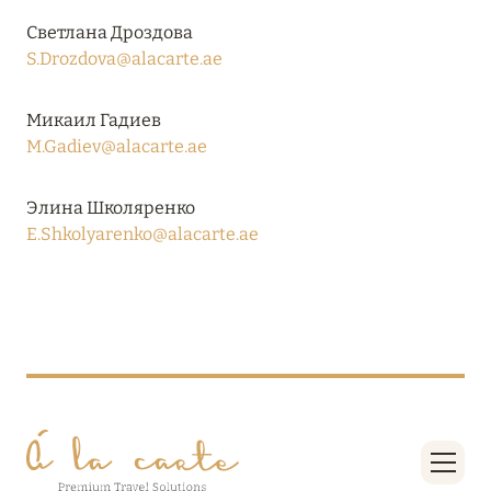
RIXOS PREMIUM SAADIYAT ISLAND ABU DHABI:
Светлана Дроздова
КОНЦЕПЦИЯ «ВСЁ ВКЛЮЧЕНО – ВСЁ
S.Drozdova@alacarte.ae
ЭКСКЛЮЗИВНО»
Подробнее
Микаил Гадиев
M.Gadiev@alacarte.ae
27 сентября 2024
Элина Школяренко
E.Shkolyarenko@alacarte.ae
HÔTEL BARRIÈRE LES NEIGES
Подробнее
27 сентября 2024
HÔTEL BARRIÈRE LES NEIGES
Подробнее