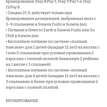
бронировании Stay 4/Pay 3, Stay 7/Pay 5 и Stay
Подробнее
11/Pay 8.
• Скидка 25 % действует только при
бронировании резиденций, выбранных вилл с
04 апреля 2025
3–9 спальнями в Soneva Fushi и Soneva Jani.
ATLANTIS THE PALM: НОВЫЙ ПАКЕТ
• Питание в Down to Earth в Soneva Fushi или So
НАПИТКОВ ДЛЯ HB И FB
Chill в Soneva Jani.
• Бесплатное питание по системе «полный
Подробнее
пансион» для 2 детей (младше 12 лет) на виллах с
1 или 2 спальнями при условии проживания 2
взрослых с полной оплатой (максимум 2 ребёнка
13 февраля 2025
на 1 вилле с 1 спальней).
MANDARIN ORIENTAL JUMEIRA, DUBAI:
• Бесплатное питание по системе «полный
СКИДКИ ДО 30 % ОТ СУММЫ КОНТРАКТА НА
пансион» для 4 детей (младше 12 лет) на виллах с
РАЗМЕЩЕНИЕ ВЕСНОЙ
3 спальнями и более при условии проживания 2
взрослых с полной оплатой.
Подробнее
БРОНИРОВАНИЕ:
11 декабря 2024