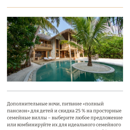
Подробнее
18 мая 2026
THE ST. REGIS MALDIVES VOMMULI:
МАНИФЕСТ ЭСТЕТИКИ В САМОМ СЕРДЦЕ
ОКЕАНА
Подробнее
27 апреля 2026
ПОЛНАЯ ПЕРЕЗАГРУЗКА: JUMEIRAH BALI,
ПРЯМОЙ ПЕРЕЛЁТ
Дополнительные ночи, питание «полный
Подробнее
пансион» для детей и скидка 25 % на просторные
семейные виллы – выберите любое предложение
или комбинируйте их для идеального семейного
20 марта 2026