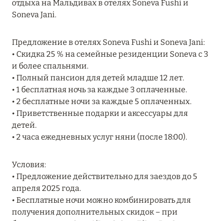
отдыха на Мальдивах в отелях Soneva Fushi и
MARCH GRAND ESCAPE: ПРЕДЛОЖЕНИЕ ОТ Á
Soneva Jani.
LA CARTE PREMIUM ПО ОТЕЛЮ WALDORF
ASTORIA MALDIVES ITHAAFUSHI, МАЛЬДИВЫ
Предложение в отелях Soneva Fushi и Soneva Jani:
Подробнее
• Скидка 25 % на семейные резиденции Soneva с 3
и более спальнями.
• Полный пансион для детей младше 12 лет.
12 ноября 2025
• 1 бесплатная ночь за каждые 3 оплаченные.
• 2 бесплатные ночи за каждые 5 оплаченных.
MANDARIN ORIENTAL JUMEIRA — SUITE
• Приветственные подарки и аксессуары для
NOVEMBER
детей.
Подробнее
• 2 часа ежедневных услуг няни (после 18:00).
Условия:
13 мая 2025
• Предложение действительно для заездов до 5
ЗАБРОНИРУЙТЕ FOUR SEASONS RESORT
апреля 2025 года.
DUBAI AT JUMEIRAH BEACH ПО ЛУЧШИМ
• Бесплатные ночи можно комбинировать для
ЦЕНАМ
получения дополнительных скидок – при