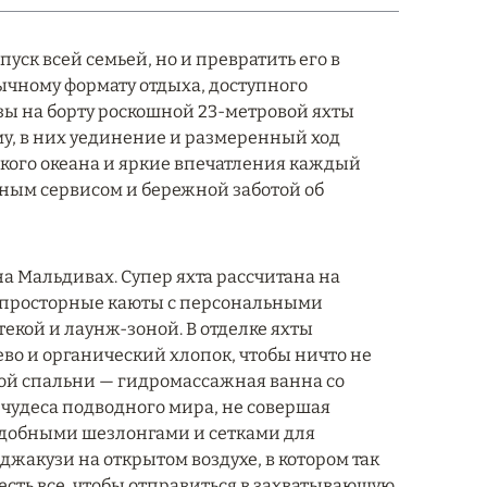
уск всей семьей, но и превратить его в
ычному формату отдыха, доступного
зы на борту роскошной 23-метровой яхты
му, в них уединение и размеренный ход
ого океана и яркие впечатления каждый
сным сервисом и бережной заботой об
а Мальдивах. Супер яхта рассчитана на
ве просторные каюты с персональными
кой и лаунж-зоной. В отделке яхты
во и органический хлопок, чтобы ничто не
ной спальни — гидромассажная ванна со
 чудеса подводного мира, не совершая
удобными шезлонгами и сетками для
джакузи на открытом воздухе, в котором так
 есть все, чтобы отправиться в захватывающую