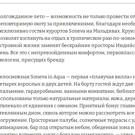
олгожданное лето — возможность не только провести отп
еповторимую охоту за приключениями, благодаря необ
ксклюзивно гостям курортов Soneva на Мальдивах. Круи
озволят взглянуть на отдых в тропическом раю по-ново
стровной жизни заменят бескрайние просторы Индийск
ень. Все это с непревзойденным комфортом, первоклас
кологии, присущих бренду.
елоснежная Soneva in Aqua — первая «плавучая вилла» н
етырех взрослых и двух детей. На борту гостей ждут д
пальнями, гардеробными, ванными комнатами, библиоте
спользованы только натуральные материалы: кожа, дере
твлекало от единения с океаном. Приятный бонус глав
теклянным дном, сквозь которое можно рассмотреть все
огружение. Просторные палубы, солнечные террасы с 
атамаранов, бар под открытым небом, обеденная зона и 
риятно встречать закат с бокалом шампанского, — здесь