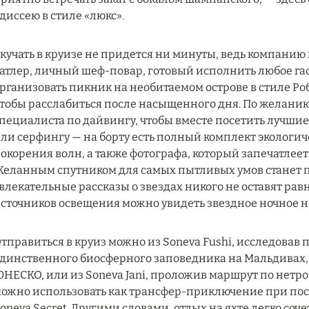
диссею в стиле «люкс».
кучать в круизе не придется ни минуты, ведь компанию
атлер, личный шеф-повар, готовый исполнить любое га
рганизовать пикник на необитаемом острове в стиле Ро
тобы расслабиться после насыщенного дня. По желанию
пециалиста по дайвингу, чтобы вместе посетить лучшие
ли серфингу — на борту есть полный комплект экологи
окорения волн, а также фотографа, который запечатле
еланным спутником для самых пытливых умов станет 
влекательные рассказы о звездах никого не оставят ра
сточников освещения можно увидеть звездное ночное не
тправиться в круиз можно из Soneva Fushi, исследовав
динственного биосферного заповедника на Мальдивах,
НЕСКО, или из Soneva Jani, проложив маршрут по нетрон
ожно использовать как трансфер-приключение при пос
oneva Secret. Другими словами, отдых на яхте легко соче