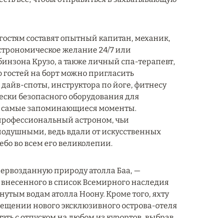
 гостям составят опытный капитан, механик,
строномическое желание 24/7 или
бинзона Крузо, а также личный спа-терапевт,
 гостей на борт можно пригласить
 дайв-споты, инструктора по йоге, фитнесу
чески безопасного оборудования для
ет самые запоминающиеся моменты.
профессиональный астроном, чьи
внодушными, ведь вдали от искусственных
бо во всем его великолепии.
 первозданную природу атолла Баа, —
 внесенного в список Всемирного наследия
утым водам атолла Ноону. Кроме того, яхту
ещении нового эксклюзивного острова-отеля
тать с отпуском на любом из курортов, выбрав