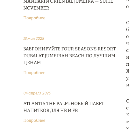
MANDARIN ORIENTAL JUMEIRA — SUITE
о
NOVEMBER
Подробнее
С
б
о
13 мая 2025
ч
ЗАБРОНИРУЙТЕ FOUR SEASONS RESORT
с
DUBAI AT JUMEIRAH BEACH ПО ЛУЧШИМ
и
ЦЕНАМ
п
Ж
Подробнее
у
и
04 апреля 2025
О
ATLANTIS THE PALM: НОВЫЙ ПАКЕТ
е
НАПИТКОВ ДЛЯ HB И FB
Ю
Подробнее
м
S