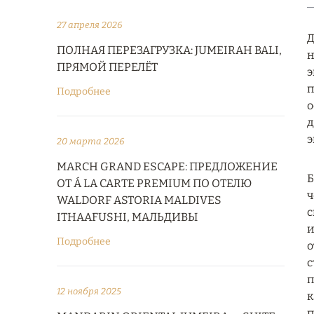
27 апреля 2026
Д
ПОЛНАЯ ПЕРЕЗАГРУЗКА: JUMEIRAH BALI,
н
ПРЯМОЙ ПЕРЕЛЁТ
э
п
Подробнее
о
д
э
20 марта 2026
MARCH GRAND ESCAPE: ПРЕДЛОЖЕНИЕ
Б
ОТ Á LA CARTE PREMIUM ПО ОТЕЛЮ
ч
WALDORF ASTORIA MALDIVES
с
ITHAAFUSHI, МАЛЬДИВЫ
и
Подробнее
о
с
п
12 ноября 2025
к
п