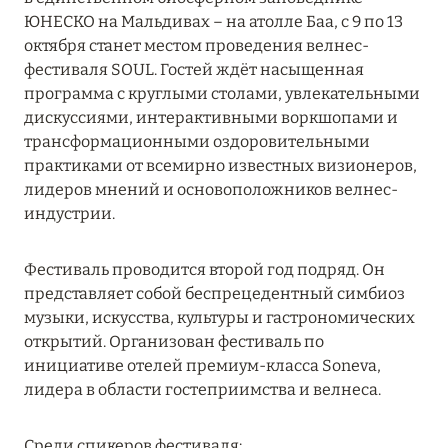
MARCH GRAND ESCAPE: ПРЕДЛОЖЕНИЕ ОТ Á
ЮНЕСКО на Мальдивах – на атолле Баа, c 9 по 13
LA CARTE PREMIUM ПО ОТЕЛЮ WALDORF
октября станет местом проведения велнес-
ASTORIA MALDIVES ITHAAFUSHI, МАЛЬДИВЫ
фестиваля SOUL. Гостей ждёт насыщенная
программа c круглыми столами, увлекательными
Подробнее
дискуссиями, интерактивными воркшопами и
трансформационными оздоровительными
практиками от всемирно известных визионеров,
12 ноября 2025
лидеров мнений и основоположников велнес-
MANDARIN ORIENTAL JUMEIRA — SUITE
индустрии.
NOVEMBER
Подробнее
Фестиваль проводится второй год подряд. Он
представляет собой беспрецедентный симбиоз
музыки, искусства, культуры и гастрономических
13 мая 2025
открытий. Организован фестиваль по
инициативе отелей премиум-класса Soneva,
ЗАБРОНИРУЙТЕ FOUR SEASONS RESORT
лидера в области гостеприимства и велнеса.
DUBAI AT JUMEIRAH BEACH ПО ЛУЧШИМ
ЦЕНАМ
Среди спикеров фестиваля: