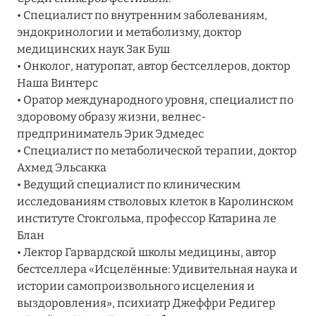
Подробнее
• Специалист по внутренним заболеваниям,
эндокринологии и метаболизму, доктор
медицинских наук Зак Буш
04 апреля 2025
• Онколог, натуропат, автор бестселлеров, доктор
ATLANTIS THE PALM: НОВЫЙ ПАКЕТ
Наша Винтерс
НАПИТКОВ ДЛЯ HB И FB
• Оратор международного уровня, специалист по
здоровому образу жизни, велнес-
Подробнее
предприниматель Эрик Эдмедес
• Специалист по метаболической терапии, доктор
Ахмед Эльсакка
13 февраля 2025
• Ведущий специалист по клиническим
MANDARIN ORIENTAL JUMEIRA, DUBAI:
исследованиям стволовых клеток в Каролинском
СКИДКИ ДО 30 % ОТ СУММЫ КОНТРАКТА НА
институте Стокгольма, профессор Катарина ле
РАЗМЕЩЕНИЕ ВЕСНОЙ
Блан
• Лектор Гарвардской школы медицины, автор
Подробнее
бестселлера «Исцелённые: Удивительная наука и
истории самопроизвольного исцеления и
выздоровления», психиатр Джеффри Редигер
11 декабря 2024