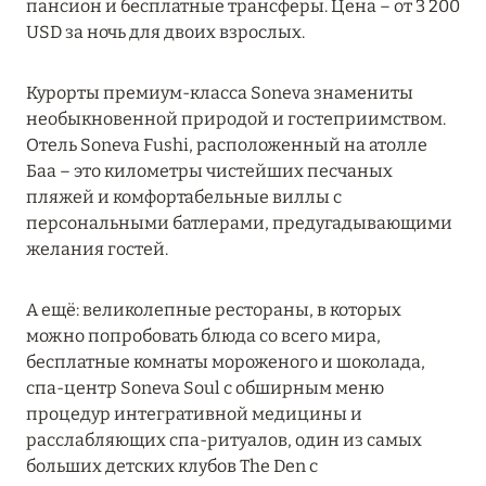
Подробнее
пансион и бесплатные трансферы. Цена – от 3 200
USD за ночь для двоих взрослых.
23 апреля 2024
Курорты премиум-класса Soneva знамениты
SONEVA SECRET: ДОЛГОЖДАННОЕ ОТКРЫТИЕ
необыкновенной природой и гостеприимством.
Отель Soneva Fushi, расположенный на атолле
Подробнее
Баа – это километры чистейших песчаных
пляжей и комфортабельные виллы с
персональными батлерами, предугадывающими
30 марта 2024
желания гостей.
MÖVENPICK RESORT KUREDHIVARU
MALDIVES: ПРОДЛЕНИЕ СПЕЦПРЕДЛОЖЕНИЙ
А ещё: великолепные рестораны, в которых
можно попробовать блюда со всего мира,
Подробнее
бесплатные комнаты мороженого и шоколада,
спа-центр Soneva Soul с обширным меню
процедур интегративной медицины и
21 марта 2024
расслабляющих спа-ритуалов, один из самых
WALDORF ASTORIA SEYCHELLES PLATTE
больших детских клубов The Den с
ISLAND