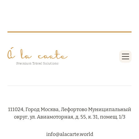
Подробнее
29 декабря 2023
HAPPY NEW YEAR!
Подробнее
25 декабря 2023
BARRIÈRE LES NEIGES: ЕСЛИ НОВЫЙ ГОД, ТО В
КУРШЕВЕЛЕ
Подробнее
111024, Город Москва, Лефортово Муниципальный
округ, ул. Авиамоторная, д. 55, к. 31, помещ. 1/3
11 ноября 2023
info@alacarte.world
SONEVA SECRET: ОТКРЫТИЕ В ЯНВАРЕ 2024