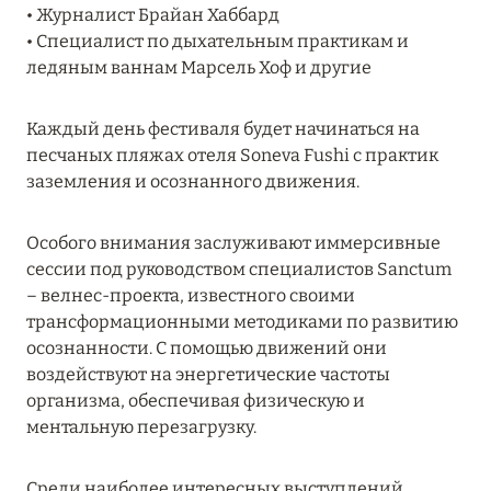
• Журналист Брайан Хаббард
27 сентября 2024
• Специалист по дыхательным практикам и
HÔTEL BARRIÈRE LES NEIGES
ледяным ваннам Марсель Хоф и другие
Подробнее
Каждый день фестиваля будет начинаться на
песчаных пляжах отеля Soneva Fushi с практик
27 сентября 2024
заземления и осознанного движения.
RIXOS PREMIUM SAADIYAT ISLAND ABU DHABI:
КОНЦЕПЦИЯ «ВСЁ ВКЛЮЧЕНО – ВСЁ
Особого внимания заслуживают иммерсивные
ЭКСКЛЮЗИВНО»
сессии под руководством специалистов Sanctum
– велнес-проекта, известного своими
Подробнее
трансформационными методиками по развитию
осознанности. С помощью движений они
воздействуют на энергетические частоты
20 августа 2024
организма, обеспечивая физическую и
ВЫГОДНАЯ АРИФМЕТИКА ОТ ULTIMA GSTAAD
ментальную перезагрузку.
И ULTIMA COURCHEVEL
Подробнее
Среди наиболее интересных выступлений,