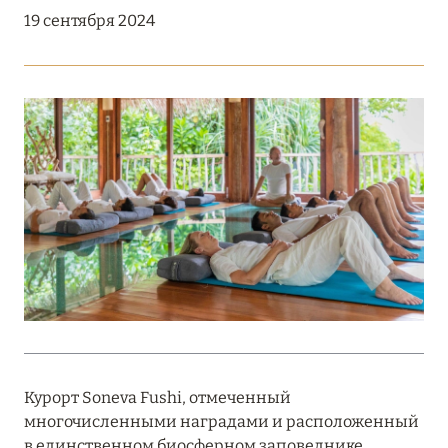
Подробнее
19 сентября 2024
18 мая 2026
THE ST. REGIS MALDIVES VOMMULI:
МАНИФЕСТ ЭСТЕТИКИ В САМОМ СЕРДЦЕ
ОКЕАНА
Подробнее
27 апреля 2026
ПОЛНАЯ ПЕРЕЗАГРУЗКА: JUMEIRAH BALI,
ПРЯМОЙ ПЕРЕЛЁТ
Подробнее
Курорт Soneva Fushi, отмеченный
многочисленными наградами и расположенный
20 марта 2026
в единственном биосферном заповеднике