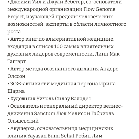
• Джейми Уил и Джули Вебстер, cо-основатели
RIXOS PREMIUM SAADIYAT ISLAND ABU DHABI:
международной организации Flow Genome
КОНЦЕПЦИЯ «ВСЁ ВКЛЮЧЕНО – ВСЁ
Project, изучающей пределы человеческих
ЭКСКЛЮЗИВНО»
возможностей, эксперты в области личностного
роста
Подробнее
• Автор книг по альтернативной медицине,
входящая в список 100 самых влиятельных
духовных лидеров современности, Линн Мак-
27 сентября 2024
Таггарт
HÔTEL BARRIÈRE LES NEIGES
• Автор метода осознанного дыхания Андерс
Олссон
Подробнее
• ЗОЖ-активист и медийная персона Ирина
Шарма
• Художник Уичоль Силау Валадес
27 сентября 2024
• Основатель и генеральный директор велнес-
HÔTEL BARRIÈRE LES NEIGES
движения Sanctum Люк Мелисс и Габриэль
Ольшевский
Подробнее
• Акушерка, основательница медицинских
клиник Yayasan Bumi Sehat Робин Лим