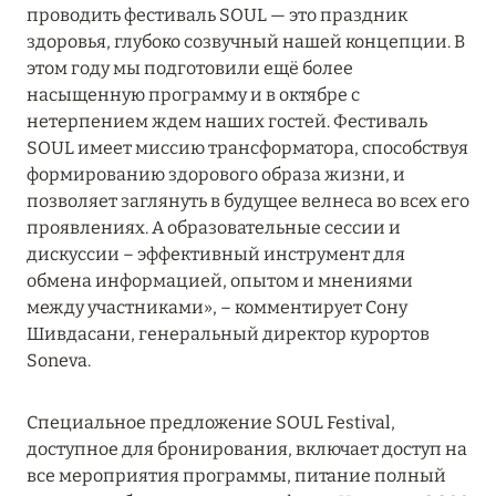
проводить фестиваль SOUL — это праздник
18 июня 2024
здоровья, глубоко созвучный нашей концепции. В
FOUR SEASONS RESORT MALDIVES: ЛЕТОМ
этом году мы подготовили ещё более
ВЫГОДНЕЕ ДО 20%
насыщенную программу и в октябре с
нетерпением ждем наших гостей. Фестиваль
Подробнее
SOUL имеет миссию трансформатора, способствуя
формированию здорового образа жизни, и
позволяет заглянуть в будущее велнеса во всех его
04 июня 2024
проявлениях. А образовательные сессии и
PEACEFUL WEEKEND С ВИКОЙ ГАЗИНСКОЙ В
дискуссии – эффективный инструмент для
AMANRUYA С 20-23 ИЮНЯ
обмена информацией, опытом и мнениями
между участниками», – комментирует Сону
Подробнее
Шивдасани, генеральный директор курортов
Soneva.
16 мая 2024
Специальное предложение SOUL Festival,
VAKKARU MALDIVES: РАННЕЕ
доступное для бронирования, включает доступ на
БРОНИРОВАНИЕ
все мероприятия программы, питание полный