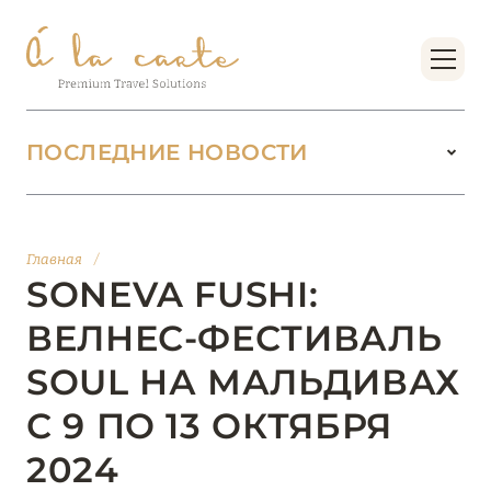
ПОСЛЕДНИЕ НОВОСТИ
18 июня 2026
БУТИК-КУРОРТЫ МАЛЬДИВСКИХ ОСТРОВОВ
Главная
/
ОТ VERSA COLLECTION
SONEVA FUSHI:
Подробнее
ВЕЛНЕС-ФЕСТИВАЛЬ
SOUL НА МАЛЬДИВАХ
01 июня 2026
С 9 ПО 13 ОКТЯБРЯ
JUMEIRAH OLHAHALI ISLAND MALDIVES: ВАШ
ОАЗИС ТЕПЛА И ИЗЫСКАННОСТИ
2024