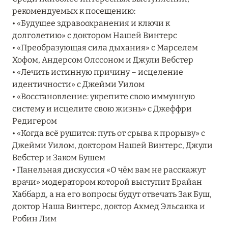
рекомендуемых к посещению:
• «Будущее здравоохранения и ключи к
08 августа 2024
долголетию» с доктором Нашей Винтерс
• «Преобразующая сила дыхания» с Марселем
THE NAUTILUS MALDIVES: МАНТЫ, КИТОВЫЕ
Хофом, Андерсом Олссоном и Джули Вебстер
АКУЛЫ И ПРЕДЛОЖЕНИЯ ОТ ОТЕЛЯ
• «Лечить истинную причину – исцеление
Подробнее
идентичности» с Джейми Уилом
• «Восстановление: укрепите свою иммунную
систему и исцелите свою жизнь» с Джеффри
30 июля 2024
Редигером
• «Когда всё рушится: путь от срыва к прорыву» с
ONE&ONLY PORTONOVI: В АВГУСТЕ ПО
Джейми Уилом, доктором Нашей Винтерс, Джули
СПЕЦИАЛЬНЫМ ЦЕНАМ
Вебстер и Заком Бушем
Подробнее
• Панельная дискуссия «О чём вам не расскажут
врачи» модератором которой выступит Брайан
Хаббард, а на его вопросы будут отвечать Зак Буш,
19 июля 2024
доктор Наша Винтерс, доктор Ахмед Эльсакка и
Робин Лим
BIJAL: АКТУАЛЬНЫЕ СПЕЦИАЛЬНЫЕ