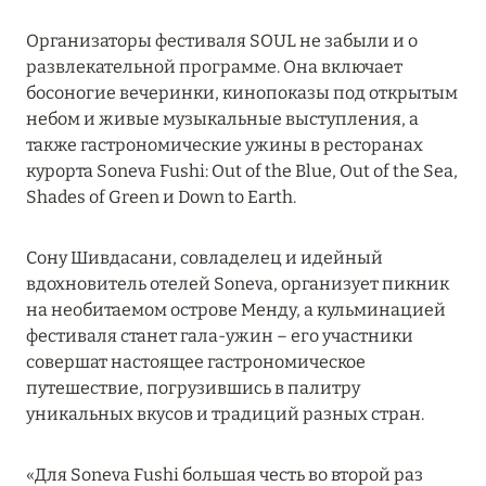
ПРЕДЛОЖЕНИЯ
Организаторы фестиваля SOUL не забыли и о
Подробнее
развлекательной программе. Она включает
босоногие вечеринки, кинопоказы под открытым
небом и живые музыкальные выступления, а
05 июля 2024
также гастрономические ужины в ресторанах
THE ST. REGIS MALDIVES VOMMULI RESORT:
курорта Soneva Fushi: Out of the Blue, Out of the Sea,
НОВОГОДНИЕ ДАТЫ СО СКИДКОЙ 25%
Shades of Green и Down to Earth.
Подробнее
Сону Шивдасани, совладелец и идейный
вдохновитель отелей Soneva, организует пикник
26 июня 2024
на необитаемом острове Менду, а кульминацией
фестиваля станет гала-ужин – его участники
SIX SENSES HOTELS RESORTS SPAS: ОАЗИС
совершат настоящее гастрономическое
КОМФОРТА, ЗДОРОВЬЯ И ГАРМОНИЧНОГО
путешествие, погрузившись в палитру
ОТДЫХА
уникальных вкусов и традиций разных стран.
Подробнее
«Для Soneva Fushi большая честь во второй раз