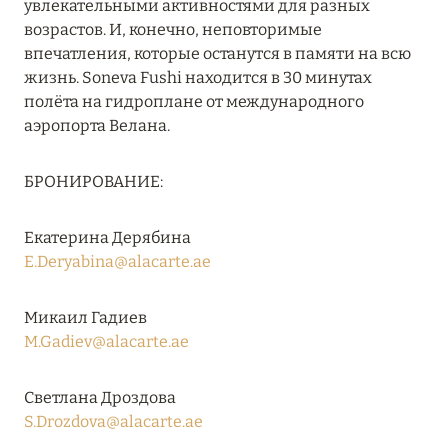
увлекательными активностями для разных
Подробнее
возрастов. И, конечно, неповторимые
впечатления, которые останутся в памяти на всю
жизнь. Soneva Fushi находится в 30 минутах
29 января 2024
полёта на гидроплане от международного
аэропорта Велана.
ONE&ONLY THE PALM, ДУБАЙ
Подробнее
БРОНИРОВАНИЕ:
Екатерина Дерябина
29 января 2024
E.Deryabina@alacarte.ae
ONE&ONLY ROYAL MIRAGE, ДУБАЙ
Подробнее
Микаил Гадиев
M.Gadiev@alacarte.ae
10 января 2024
Светлана Дроздова
ATLANTIS THE PALM, DUBAI: СКИДКИ ДО 35%
S.Drozdova@alacarte.ae
НА НОМЕРА ВСЕХ КАТЕГОРИЙ