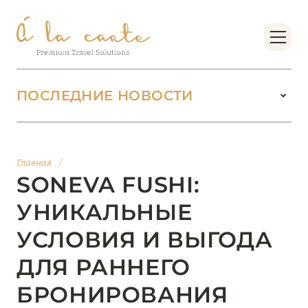
ПОСЛЕДНИЕ НОВОСТИ
18 июня 2026
БУТИК-КУРОРТЫ МАЛЬДИВСКИХ ОСТРОВОВ
Главная
/
ОТ VERSA COLLECTION
SONEVA FUSHI:
Подробнее
УНИКАЛЬНЫЕ
УСЛОВИЯ И ВЫГОДА
01 июня 2026
ДЛЯ РАННЕГО
JUMEIRAH OLHAHALI ISLAND MALDIVES: ВАШ
ОАЗИС ТЕПЛА И ИЗЫСКАННОСТИ
БРОНИРОВАНИЯ