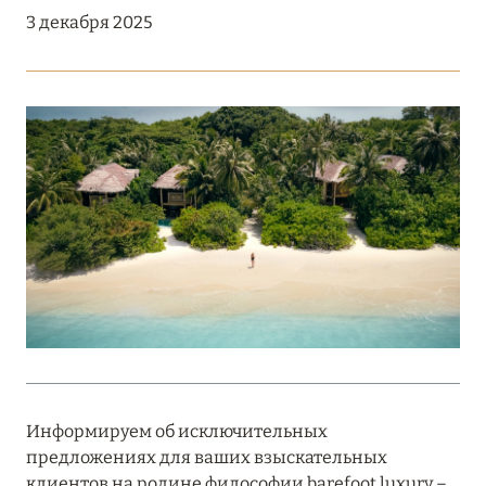
Подробнее
3 декабря 2025
18 мая 2026
THE ST. REGIS MALDIVES VOMMULI:
МАНИФЕСТ ЭСТЕТИКИ В САМОМ СЕРДЦЕ
ОКЕАНА
Подробнее
27 апреля 2026
ПОЛНАЯ ПЕРЕЗАГРУЗКА: JUMEIRAH BALI,
ПРЯМОЙ ПЕРЕЛЁТ
Подробнее
Информируем об исключительных
предложениях для ваших взыскательных
20 марта 2026
клиентов на родине философии barefoot luxury –