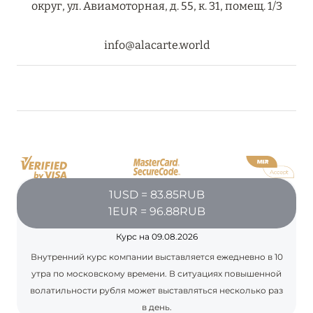
округ, ул. Авиамоторная, д. 55, к. 31, помещ. 1/3
ПРЕДЛОЖЕНИЯ
Подробнее
info@alacarte.world
05 июля 2024
THE ST. REGIS MALDIVES VOMMULI RESORT:
НОВОГОДНИЕ ДАТЫ СО СКИДКОЙ 25%
Подробнее
1USD = 83.85RUB
26 июня 2024
1EUR = 96.88RUB
SIX SENSES HOTELS RESORTS SPAS: ОАЗИС
Курс на 09.08.2026
КОМФОРТА, ЗДОРОВЬЯ И ГАРМОНИЧНОГО
ОТДЫХА
Внутренний курс компании выставляется ежедневно в 10
утра по московскому времени. В ситуациях повышенной
Подробнее
волатильности рубля может выставляться несколько раз
в день.