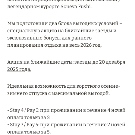
MARCH GRAND ESCAPE: ПРЕДЛОЖЕНИЕ ОТ Á
легендарном курорте Soneva Fushi.
LA CARTE PREMIUM ПО ОТЕЛЮ WALDORF
ASTORIA MALDIVES ITHAAFUSHI, МАЛЬДИВЫ
Мы подготовили два блока выгодных условий –
специальную акцию на ближайшие заезды и
Подробнее
эксклюзивные бонусы для раннего
планирования отдыха на весь 2026 год.
12 ноября 2025
Акция на ближайшие даты: заезды до 20 декабря
MANDARIN ORIENTAL JUMEIRA — SUITE
2025 года.
NOVEMBER
Подробнее
Идеальная возможность для короткого осенне-
зимнего отпуска с максимальной выгодой.
13 мая 2025
• Stay 4 / Pay 3: при проживании в течение 4 ночей
ЗАБРОНИРУЙТЕ FOUR SEASONS RESORT
оплата только за 3.
DUBAI AT JUMEIRAH BEACH ПО ЛУЧШИМ
• Stay 7 / Pay 5: при проживании в течение 7 ночей
ЦЕНАМ
оплата только за 5.