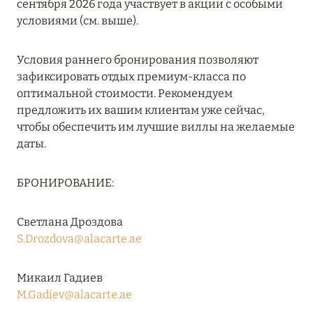
сентября 2026 года участвует в акции с особыми
27 сентября 2024
условиями (см. выше).
HÔTEL BARRIÈRE LES NEIGES
Условия раннего бронирования позволяют
Подробнее
зафиксировать отдых премиум-класса по
оптимальной стоимости. Рекомендуем
предложить их вашим клиентам уже сейчас,
27 сентября 2024
чтобы обеспечить им лучшие виллы на желаемые
RIXOS PREMIUM SAADIYAT ISLAND ABU DHABI:
даты.
КОНЦЕПЦИЯ «ВСЁ ВКЛЮЧЕНО – ВСЁ
ЭКСКЛЮЗИВНО»
БРОНИРОВАНИЕ:
Подробнее
Светлана Дроздова
S.Drozdova@alacarte.ae
20 августа 2024
ВЫГОДНАЯ АРИФМЕТИКА ОТ ULTIMA GSTAAD
Микаил Гадиев
И ULTIMA COURCHEVEL
M.Gadiev@alacarte.ae
Подробнее