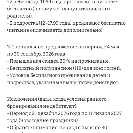
• 2 ребёнка до 11,99 года проживают и питаются
RIXOS PREMIUM SAADIYAT ISLAND ABU DHABI:
бесплатно (по тому же плану питания, что и
КОНЦЕПЦИЯ «ВСЁ ВКЛЮЧЕНО – ВСЁ
родители).
ЭКСКЛЮЗИВНО»
• 2 подростка (12–17,99 года) проживают бесплатно
(питание оплачивается дополнительно).
Подробнее
3. Специальное предложение на период с 4 мая
27 сентября 2024
по 30 сентября 2026 года:
• Повышенная скидка 20 % на проживание.
HÔTEL BARRIÈRE LES NEIGES
• Бесплатный полупансион (HB) для всех гостей.
Подробнее
• Условия бесплатного проживания детей и
подростков, указанные выше, также действуют.
27 сентября 2024
Исключения (даты, когда условия раннего
HÔTEL BARRIÈRE LES NEIGES
бронирования не действуют):
• Период с 21 декабря 2026 года по 11 января 2027
Подробнее
года (новогодние праздники).
• Обратите внимание: период с 4 мая по 30