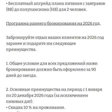
Подробнее
• Бесплатный апгрейд плана питания с завтраков
(BB) до полупансиона (HB) для 2 человек.
04 апреля 2025
Программа раннего бронирования на 2026 год.
ATLANTIS THE PALM: НОВЫЙ ПАКЕТ
НАПИТКОВ ДЛЯ HB И FB
Забронируйте отдых ваших клиентов на 2026 год
заранее и подарите им следующие
Подробнее
преимущества.
13 февраля 2025
1. Общее условие для всех предложений ниже:
бронирование должно быть оформлено за 90
MANDARIN ORIENTAL JUMEIRA, DUBAI:
дней до заезда.
СКИДКИ ДО 30 % ОТ СУММЫ КОНТРАКТА НА
РАЗМЕЩЕНИЕ ВЕСНОЙ
2. Основные преимущества на период с 1 января
Подробнее
по 20 декабря 2026 года (за исключением
пиковых дат):
• Скидка 10 % на проживание.
11 декабря 2024