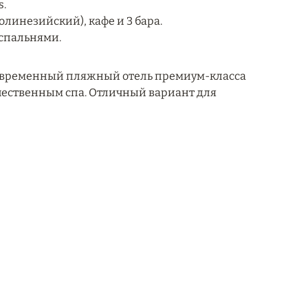
s.
линезийский), кафе и 3 бара.
 спальнями.
современный пляжный отель премиум-класса
чественным спа. Отличный вариант для