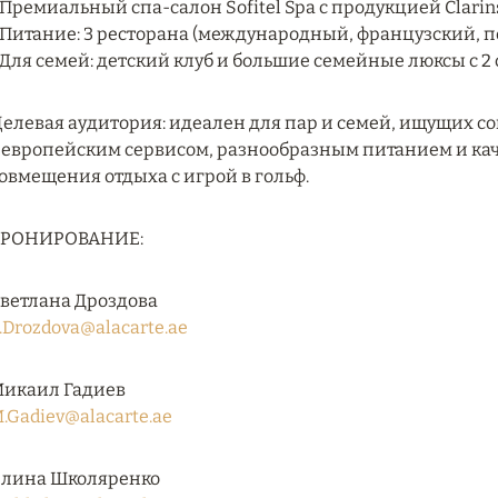
 Премиальный спа-салон Sofitel Spa с продукцией Clarin
 Питание: 3 ресторана (международный, французский, по
 Для семей: детский клуб и большие семейные люксы с 2
елевая аудитория: идеален для пар и семей, ищущих 
 европейским сервисом, разнообразным питанием и ка
овмещения отдыха с игрой в гольф.
БРОНИРОВАНИЕ:
ветлана Дроздова
.Drozdova@alacarte.ae
икаил Гадиев
.Gadiev@alacarte.ae
лина Школяренко