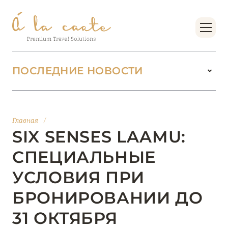
ПОСЛЕДНИЕ НОВОСТИ
18 июня 2026
БУТИК-КУРОРТЫ МАЛЬДИВСКИХ ОСТРОВОВ
Главная
/
ОТ VERSA COLLECTION
SIX SENSES LAAMU:
Подробнее
СПЕЦИАЛЬНЫЕ
УСЛОВИЯ ПРИ
01 июня 2026
БРОНИРОВАНИИ ДО
JUMEIRAH OLHAHALI ISLAND MALDIVES: ВАШ
ОАЗИС ТЕПЛА И ИЗЫСКАННОСТИ
31 ОКТЯБРЯ