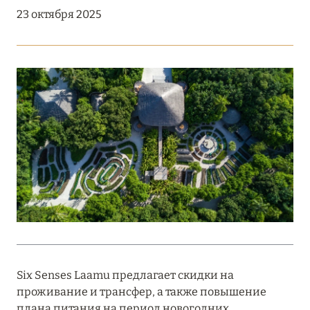
Подробнее
23 октября 2025
18 мая 2026
THE ST. REGIS MALDIVES VOMMULI:
МАНИФЕСТ ЭСТЕТИКИ В САМОМ СЕРДЦЕ
ОКЕАНА
Подробнее
27 апреля 2026
ПОЛНАЯ ПЕРЕЗАГРУЗКА: JUMEIRAH BALI,
ПРЯМОЙ ПЕРЕЛЁТ
Подробнее
Six Senses Laamu предлагает скидки на
проживание и трансфер, а также повышение
20 марта 2026
плана питания на период новогодних