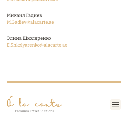
27 сентября 2024
HÔTEL BARRIÈRE LES NEIGES
Микаил Гадиев
M.Gadiev@alacarte.ae
Подробнее
Элина Школяренко
E.Shkolyarenko@alacarte.ae
27 сентября 2024
RIXOS PREMIUM SAADIYAT ISLAND ABU DHABI:
КОНЦЕПЦИЯ «ВСЁ ВКЛЮЧЕНО – ВСЁ
ЭКСКЛЮЗИВНО»
Подробнее
20 августа 2024
ВЫГОДНАЯ АРИФМЕТИКА ОТ ULTIMA GSTAAD
И ULTIMA COURCHEVEL
Подробнее