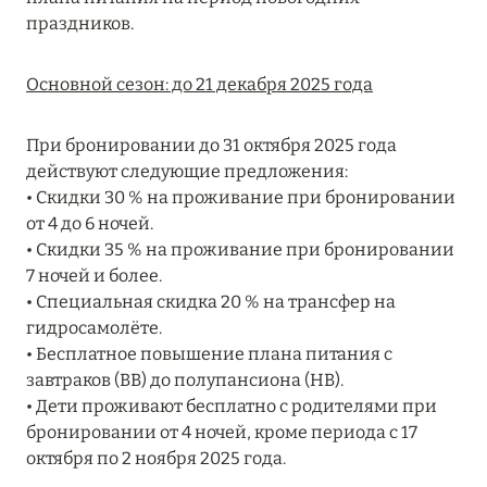
MARCH GRAND ESCAPE: ПРЕДЛОЖЕНИЕ ОТ Á
праздников.
LA CARTE PREMIUM ПО ОТЕЛЮ WALDORF
ASTORIA MALDIVES ITHAAFUSHI, МАЛЬДИВЫ
Основной сезон: до 21 декабря 2025 года
Подробнее
При бронировании до 31 октября 2025 года
действуют следующие предложения:
12 ноября 2025
• Скидки 30 % на проживание при бронировании
от 4 до 6 ночей.
MANDARIN ORIENTAL JUMEIRA — SUITE
• Скидки 35 % на проживание при бронировании
NOVEMBER
7 ночей и более.
Подробнее
• Специальная скидка 20 % на трансфер на
гидросамолёте.
• Бесплатное повышение плана питания с
13 мая 2025
завтраков (BB) до полупансиона (HB).
• Дети проживают бесплатно с родителями при
ЗАБРОНИРУЙТЕ FOUR SEASONS RESORT
бронировании от 4 ночей, кроме периода с 17
DUBAI AT JUMEIRAH BEACH ПО ЛУЧШИМ
октября по 2 ноября 2025 года.
ЦЕНАМ