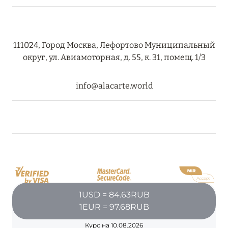
08 августа 2024
111024, Город Москва, Лефортово Муниципальный
THE NAUTILUS MALDIVES: МАНТЫ, КИТОВЫЕ
округ, ул. Авиамоторная, д. 55, к. 31, помещ. 1/3
АКУЛЫ И ПРЕДЛОЖЕНИЯ ОТ ОТЕЛЯ
Подробнее
info@alacarte.world
30 июля 2024
ONE&ONLY PORTONOVI: В АВГУСТЕ ПО
СПЕЦИАЛЬНЫМ ЦЕНАМ
Подробнее
1USD = 84.63RUB
19 июля 2024
1EUR = 97.68RUB
BIJAL: АКТУАЛЬНЫЕ СПЕЦИАЛЬНЫЕ
Курс на 10.08.2026