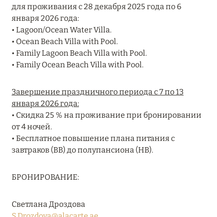
для проживания с 28 декабря 2025 года по 6
RIXOS PREMIUM SAADIYAT ISLAND ABU DHABI:
января 2026 года:
КОНЦЕПЦИЯ «ВСЁ ВКЛЮЧЕНО – ВСЁ
• Lagoon/Ocean Water Villa.
ЭКСКЛЮЗИВНО»
• Ocean Beach Villa with Pool.
Подробнее
• Family Lagoon Beach Villa with Pool.
• Family Ocean Beach Villa with Pool.
27 сентября 2024
Завершение праздничного периода с 7 по 13
января 2026 года:
HÔTEL BARRIÈRE LES NEIGES
• Скидка 25 % на проживание при бронировании
Подробнее
от 4 ночей.
• Бесплатное повышение плана питания с
завтраков (BB) до полупансиона (HB).
27 сентября 2024
HÔTEL BARRIÈRE LES NEIGES
БРОНИРОВАНИЕ:
Подробнее
Светлана Дроздова
S.Drozdova@alacarte.ae