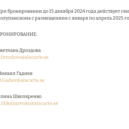
ри бронировании до 15 декабря 2024 года действует ск
олупансиона с размещением с января по апрель 2025 го
БРОНИРОВАНИЕ:
ветлана Дроздова
.Drozdova@alacarte.ae
икаил Гадиев
.Gadiev@alacarte.ae
лина Школяренко
.Shkolyarenko@alacarte.ae