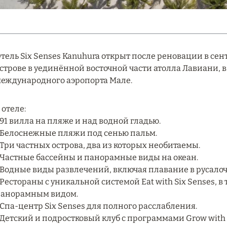
тель Six Senses Kanuhura открыт после реновации в сен
строве в уединённой восточной части атолла Лавиани, в
еждународного аэропорта Мале.
 отеле:
 91 вилла на пляже и над водной гладью.
 Белоснежные пляжи под сенью пальм.
 Три частных острова, два из которых необитаемы.
 Частные бассейны и панорамные виды на океан.
 Водные виды развлечений, включая плавание в русалоч
 Рестораны с уникальной системой Eat with Six Senses, в
анорамным видом.
 Спа-центр Six Senses для полного расслабления.
 Детский и подростковый клуб с программами Grow with S