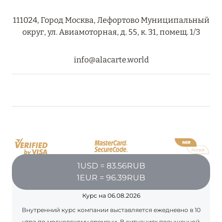
27 сентября 2024
111024, Город Москва, Лефортово Муниципальный
HÔTEL BARRIÈRE LES NEIGES
округ, ул. Авиамоторная, д. 55, к. 31, помещ. 1/3
Подробнее
info@alacarte.world
27 сентября 2024
RIXOS PREMIUM SAADIYAT ISLAND ABU DHABI:
КОНЦЕПЦИЯ «ВСЁ ВКЛЮЧЕНО – ВСЁ
ЭКСКЛЮЗИВНО»
Подробнее
1USD = 83.56RUB
20 августа 2024
1EUR = 96.39RUB
ВЫГОДНАЯ АРИФМЕТИКА ОТ ULTIMA GSTAAD
Курс на 06.08.2026
И ULTIMA COURCHEVEL
Внутренний курс компании выставляется ежедневно в 10
Подробнее
утра по московскому времени. В ситуациях повышенной