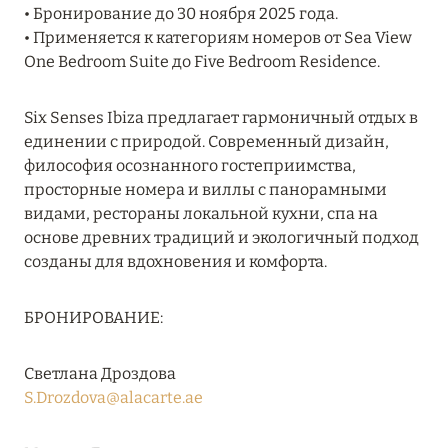
Подробнее
• Бронирование до 30 ноября 2025 года.
• Применяется к категориям номеров от Sea View
One Bedroom Suite до Five Bedroom Residence.
04 апреля 2025
ATLANTIS THE PALM: НОВЫЙ ПАКЕТ
Six Senses Ibiza предлагает гармоничный отдых в
НАПИТКОВ ДЛЯ HB И FB
единении с природой. Современный дизайн,
философия осознанного гостеприимства,
Подробнее
просторные номера и виллы с панорамными
видами, рестораны локальной кухни, спа на
основе древних традиций и экологичный подход
13 февраля 2025
созданы для вдохновения и комфорта.
MANDARIN ORIENTAL JUMEIRA, DUBAI:
СКИДКИ ДО 30 % ОТ СУММЫ КОНТРАКТА НА
БРОНИРОВАНИЕ:
РАЗМЕЩЕНИЕ ВЕСНОЙ
Подробнее
Светлана Дроздова
S.Drozdova@alacarte.ae
11 декабря 2024