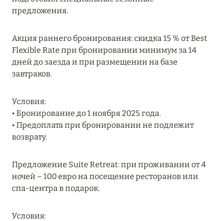
MARCH GRAND ESCAPE: ПРЕДЛОЖЕНИЕ ОТ Á
предложения.
LA CARTE PREMIUM ПО ОТЕЛЮ WALDORF
ASTORIA MALDIVES ITHAAFUSHI, МАЛЬДИВЫ
Акция раннего бронирования: скидка 15 % от Best
Flexible Rate при бронировании минимум за 14
Подробнее
дней до заезда и при размещении на базе
завтраков.
12 ноября 2025
Условия:
MANDARIN ORIENTAL JUMEIRA — SUITE
• Бронирование до 1 ноября 2025 года.
NOVEMBER
• Предоплата при бронировании не подлежит
Подробнее
возврату.
Предложение Suite Retreat: при проживании от 4
13 мая 2025
ночей – 100 евро на посещение ресторанов или
ЗАБРОНИРУЙТЕ FOUR SEASONS RESORT
спа-центра в подарок.
DUBAI AT JUMEIRAH BEACH ПО ЛУЧШИМ
ЦЕНАМ
Условия: