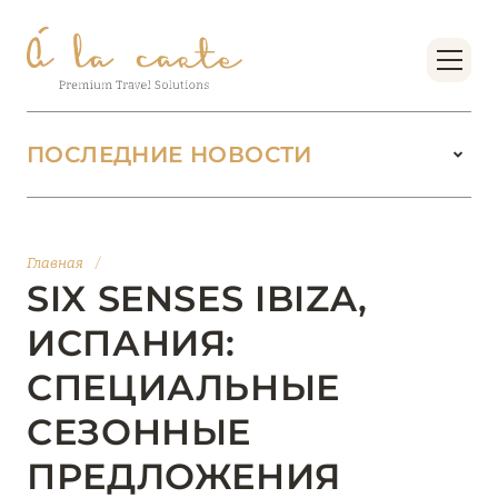
ПОСЛЕДНИЕ НОВОСТИ
18 июня 2026
БУТИК-КУРОРТЫ МАЛЬДИВСКИХ ОСТРОВОВ
Главная
/
ОТ VERSA COLLECTION
SIX SENSES IBIZA,
Подробнее
ИСПАНИЯ:
СПЕЦИАЛЬНЫЕ
01 июня 2026
СЕЗОННЫЕ
JUMEIRAH OLHAHALI ISLAND MALDIVES: ВАШ
ОАЗИС ТЕПЛА И ИЗЫСКАННОСТИ
ПРЕДЛОЖЕНИЯ