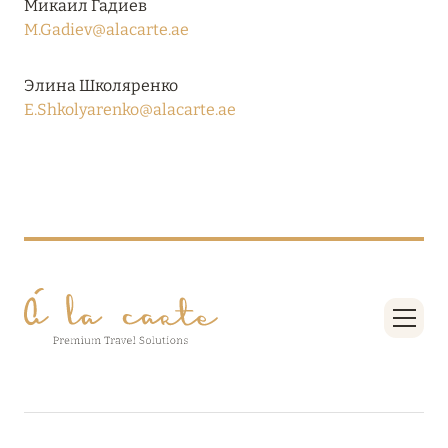
Микаил Гадиев
RIXOS PREMIUM SAADIYAT ISLAND ABU DHABI:
M.Gadiev@alacarte.ae
КОНЦЕПЦИЯ «ВСЁ ВКЛЮЧЕНО – ВСЁ
ЭКСКЛЮЗИВНО»
Элина Школяренко
Подробнее
E.Shkolyarenko@alacarte.ae
27 сентября 2024
HÔTEL BARRIÈRE LES NEIGES
Подробнее
27 сентября 2024
HÔTEL BARRIÈRE LES NEIGES
Подробнее