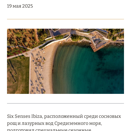
Подробнее
19 мая 2025
18 мая 2026
THE ST. REGIS MALDIVES VOMMULI:
МАНИФЕСТ ЭСТЕТИКИ В САМОМ СЕРДЦЕ
ОКЕАНА
Подробнее
27 апреля 2026
ПОЛНАЯ ПЕРЕЗАГРУЗКА: JUMEIRAH BALI,
ПРЯМОЙ ПЕРЕЛЁТ
Подробнее
Six Senses Ibiza, расположенный среди сосновых
рощ и лазурных вод Средиземного моря,
20 марта 2026
подготовил специальные сезонные