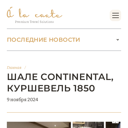
ПОСЛЕДНИЕ НОВОСТИ
18 июня 2026
БУТИК-КУРОРТЫ МАЛЬДИВСКИХ ОСТРОВОВ
Главная
/
ОТ VERSA COLLECTION
ШАЛЕ CONTINENTAL,
Подробнее
КУРШЕВЕЛЬ 1850
9 ноября 2024
01 июня 2026
JUMEIRAH OLHAHALI ISLAND MALDIVES: ВАШ
ОАЗИС ТЕПЛА И ИЗЫСКАННОСТИ