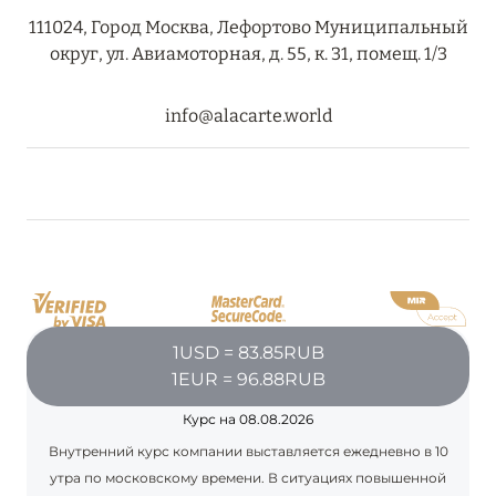
111024, Город Москва, Лефортово Муниципальный
RIXOS PREMIUM SAADIYAT ISLAND ABU DHABI:
округ, ул. Авиамоторная, д. 55, к. 31, помещ. 1/3
КОНЦЕПЦИЯ «ВСЁ ВКЛЮЧЕНО – ВСЁ
ЭКСКЛЮЗИВНО»
info@alacarte.world
Подробнее
27 сентября 2024
HÔTEL BARRIÈRE LES NEIGES
Подробнее
1USD = 83.85RUB
27 сентября 2024
1EUR = 96.88RUB
HÔTEL BARRIÈRE LES NEIGES
Курс на 08.08.2026
Подробнее
Внутренний курс компании выставляется ежедневно в 10
утра по московскому времени. В ситуациях повышенной