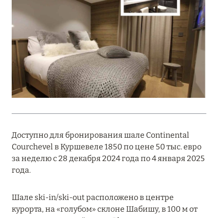
Подробнее
18 мая 2026
THE ST. REGIS MALDIVES VOMMULI:
МАНИФЕСТ ЭСТЕТИКИ В САМОМ СЕРДЦЕ
ОКЕАНА
Подробнее
27 апреля 2026
Доступно для бронирования шале Continental
ПОЛНАЯ ПЕРЕЗАГРУЗКА: JUMEIRAH BALI,
Courchevel в Куршевеле 1850 по цене 50 тыс. евро
ПРЯМОЙ ПЕРЕЛЁТ
за неделю с 28 декабря 2024 года по 4 января 2025
года.
Подробнее
Шале ski-in/ski-out расположено в центре
курорта, на «голубом» склоне Шабишу, в 100 м от
20 марта 2026