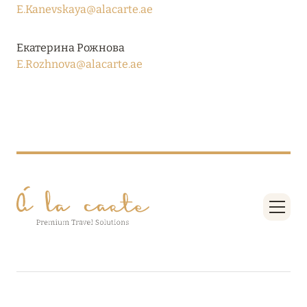
Подробнее
E.Kanevskaya@alacarte.ae
Екатерина Рожнова
04 апреля 2025
E.Rozhnova@alacarte.ae
ATLANTIS THE PALM: НОВЫЙ ПАКЕТ
НАПИТКОВ ДЛЯ HB И FB
Подробнее
13 февраля 2025
MANDARIN ORIENTAL JUMEIRA, DUBAI:
СКИДКИ ДО 30 % ОТ СУММЫ КОНТРАКТА НА
РАЗМЕЩЕНИЕ ВЕСНОЙ
Подробнее
11 декабря 2024