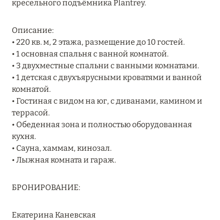
кресельного подъёмника Plantrey.
MARCH GRAND ESCAPE: ПРЕДЛОЖЕНИЕ ОТ Á
LA CARTE PREMIUM ПО ОТЕЛЮ WALDORF
Описание:
ASTORIA MALDIVES ITHAAFUSHI, МАЛЬДИВЫ
• 220 кв. м, 2 этажа, размещение до 10 гостей.
Подробнее
• 1 основная спальня с ванной комнатой.
• 3 двухместные спальни с ванными комнатами.
• 1 детская с двухъярусными кроватями и ванной
12 ноября 2025
комнатой.
• Гостиная с видом на юг, с диванами, камином и
MANDARIN ORIENTAL JUMEIRA — SUITE
террасой.
NOVEMBER
• Обеденная зона и полностью оборудованная
Подробнее
кухня.
• Сауна, хаммам, кинозал.
• Лыжная комната и гараж.
13 мая 2025
ЗАБРОНИРУЙТЕ FOUR SEASONS RESORT
БРОНИРОВАНИЕ:
DUBAI AT JUMEIRAH BEACH ПО ЛУЧШИМ
ЦЕНАМ
Екатерина Каневская