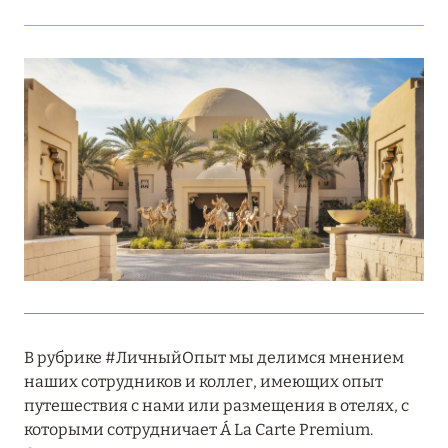
Подробнее
18 мая 2026
THE ST. REGIS MALDIVES VOMMULI:
МАНИФЕСТ ЭСТЕТИКИ В САМОМ СЕРДЦЕ
ОКЕАНА
Подробнее
27 апреля 2026
ПОЛНАЯ ПЕРЕЗАГРУЗКА: JUMEIRAH BALI,
ПРЯМОЙ ПЕРЕЛЁТ
В рубрике #ЛичныйОпыт мы делимся мнением
Подробнее
наших сотрудников и коллег, имеющих опыт
путешествия с нами или размещения в отелях, с
которыми сотрудничает Á La Carte Premium.
20 марта 2026