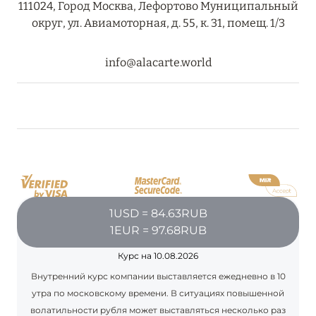
111024, Город Москва, Лефортово Муниципальный
округ, ул. Авиамоторная, д. 55, к. 31, помещ. 1/3
08 августа 2024
info@alacarte.world
THE NAUTILUS MALDIVES: МАНТЫ, КИТОВЫЕ
АКУЛЫ И ПРЕДЛОЖЕНИЯ ОТ ОТЕЛЯ
Подробнее
30 июля 2024
ONE&ONLY PORTONOVI: В АВГУСТЕ ПО
СПЕЦИАЛЬНЫМ ЦЕНАМ
1USD = 84.63RUB
1EUR = 97.68RUB
Подробнее
Курс на 10.08.2026
Внутренний курс компании выставляется ежедневно в 10
19 июля 2024
утра по московскому времени. В ситуациях повышенной
BIJAL: АКТУАЛЬНЫЕ СПЕЦИАЛЬНЫЕ
волатильности рубля может выставляться несколько раз