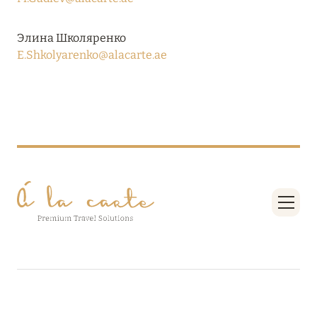
27 сентября 2024
HÔTEL BARRIÈRE LES NEIGES
Элина Школяренко
E.Shkolyarenko@alacarte.ae
Подробнее
27 сентября 2024
RIXOS PREMIUM SAADIYAT ISLAND ABU DHABI:
КОНЦЕПЦИЯ «ВСЁ ВКЛЮЧЕНО – ВСЁ
ЭКСКЛЮЗИВНО»
Подробнее
20 августа 2024
ВЫГОДНАЯ АРИФМЕТИКА ОТ ULTIMA GSTAAD
И ULTIMA COURCHEVEL
Подробнее