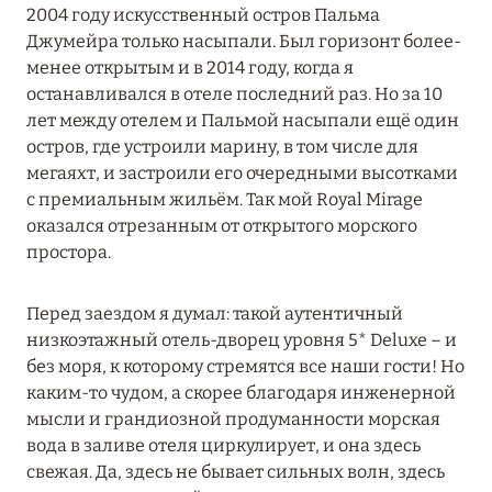
Подробнее
2004 году искусственный остров Пальма
Джумейра только насыпали. Был горизонт более-
менее открытым и в 2014 году, когда я
04 апреля 2025
останавливался в отеле последний раз. Но за 10
лет между отелем и Пальмой насыпали ещё один
ATLANTIS THE PALM: НОВЫЙ ПАКЕТ
остров, где устроили марину, в том числе для
НАПИТКОВ ДЛЯ HB И FB
мегаяхт, и застроили его очередными высотками
Подробнее
с премиальным жильём. Так мой Royal Mirage
оказался отрезанным от открытого морского
простора.
13 февраля 2025
MANDARIN ORIENTAL JUMEIRA, DUBAI:
Перед заездом я думал: такой аутентичный
СКИДКИ ДО 30 % ОТ СУММЫ КОНТРАКТА НА
низкоэтажный отель-дворец уровня 5* Deluxe – и
РАЗМЕЩЕНИЕ ВЕСНОЙ
без моря, к которому стремятся все наши гости! Но
каким-то чудом, а скорее благодаря инженерной
Подробнее
мысли и грандиозной продуманности морская
вода в заливе отеля циркулирует, и она здесь
свежая. Да, здесь не бывает сильных волн, здесь
11 декабря 2024