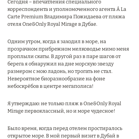
Сегодня – впечатления специального
MARCH GRAND ESCAPE: ПРЕДЛОЖЕНИЕ ОТ Á
корреспондента и уполномоченного агента Á La
LA CARTE PREMIUM ПО ОТЕЛЮ WALDORF
Carte Premium Владимира Пожидаева от пляжа
ASTORIA MALDIVES ITHAAFUSHI, МАЛЬДИВЫ
отеля One&Only Royal Mirage в Дубае.
Подробнее
Одним утром, когда я заходил в море, на
прозрачном прибрежном мелководье мимо меня
12 ноября 2025
проплыли скаты. В другой раз в паре шагов от
берега я обнаружил на дне морскую звезду
MANDARIN ORIENTAL JUMEIRA — SUITE
размером с мою ладонь, но трогать не стал.
NOVEMBER
Невероятное биоразнообразие на фоне
Подробнее
небоскрёбов в центре мегаполиса!
Я утверждаю: не только пляж в One&Only Royal
13 мая 2025
Mirage первоклассный, но и море чудесное!
ЗАБРОНИРУЙТЕ FOUR SEASONS RESORT
DUBAI AT JUMEIRAH BEACH ПО ЛУЧШИМ
Было время, когда перед отелем простиралось
ЦЕНАМ
открытое море. В мой первый визит в Дубай в