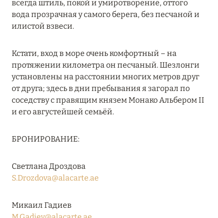
всегда штиль, покой и умиротворение, оттого
RIXOS PREMIUM SAADIYAT ISLAND ABU DHABI:
вода прозрачная у самого берега, без песчаной и
КОНЦЕПЦИЯ «ВСЁ ВКЛЮЧЕНО – ВСЁ
илистой взвеси.
ЭКСКЛЮЗИВНО»
Подробнее
Кстати, вход в море очень комфортный – на
протяжении километра он песчаный. Шезлонги
установлены на расстоянии многих метров друг
27 сентября 2024
от друга; здесь в дни пребывания я загорал по
соседству с правящим князем Монако Альбером II
HÔTEL BARRIÈRE LES NEIGES
и его августейшей семьёй.
Подробнее
БРОНИРОВАНИЕ:
27 сентября 2024
Светлана Дроздова
HÔTEL BARRIÈRE LES NEIGES
S.Drozdova@alacarte.ae
Подробнее
Микаил Гадиев
M.Gadiev@alacarte.ae