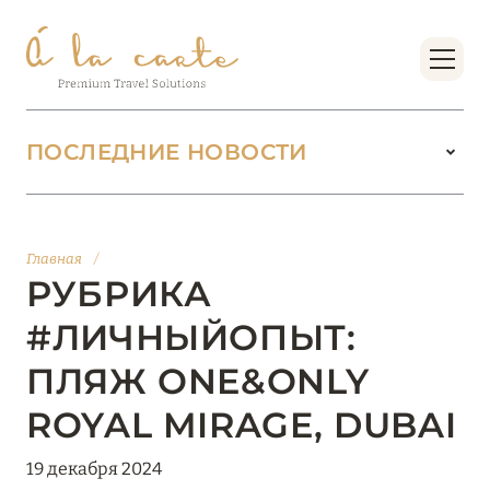
ПОСЛЕДНИЕ НОВОСТИ
18 июня 2026
БУТИК-КУРОРТЫ МАЛЬДИВСКИХ ОСТРОВОВ
Главная
/
ОТ VERSA COLLECTION
РУБРИКА
Подробнее
#ЛИЧНЫЙОПЫТ:
ПЛЯЖ ONE&ONLY
01 июня 2026
ROYAL MIRAGE, DUBAI
JUMEIRAH OLHAHALI ISLAND MALDIVES: ВАШ
ОАЗИС ТЕПЛА И ИЗЫСКАННОСТИ
19 декабря 2024