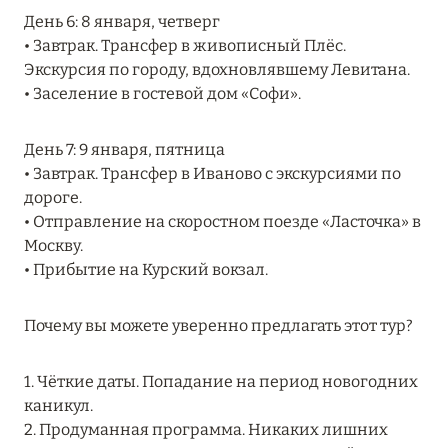
День 6: 8 января, четверг
• Завтрак. Трансфер в живописный Плёс.
08 августа 2024
Экскурсия по городу, вдохновлявшему Левитана.
• Заселение в гостевой дом «Софи».
THE NAUTILUS MALDIVES: МАНТЫ, КИТОВЫЕ
АКУЛЫ И ПРЕДЛОЖЕНИЯ ОТ ОТЕЛЯ
День 7: 9 января, пятница
Подробнее
• Завтрак. Трансфер в Иваново с экскурсиями по
дороге.
• Отправление на скоростном поезде «Ласточка» в
30 июля 2024
Москву.
ONE&ONLY PORTONOVI: В АВГУСТЕ ПО
• Прибытие на Курский вокзал.
СПЕЦИАЛЬНЫМ ЦЕНАМ
Почему вы можете уверенно предлагать этот тур?
Подробнее
1. Чёткие даты. Попадание на период новогодних
19 июля 2024
каникул.
2. Продуманная программа. Никаких лишних
BIJAL: АКТУАЛЬНЫЕ СПЕЦИАЛЬНЫЕ