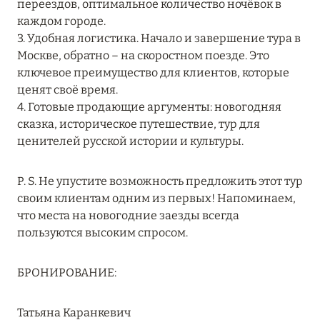
переездов, оптимальное количество ночёвок в
ПРЕДЛОЖЕНИЯ
каждом городе.
Подробнее
3. Удобная логистика. Начало и завершение тура в
Москве, обратно – на скоростном поезде. Это
ключевое преимущество для клиентов, которые
05 июля 2024
ценят своё время.
4. Готовые продающие аргументы: новогодняя
THE ST. REGIS MALDIVES VOMMULI RESORT:
сказка, историческое путешествие, тур для
НОВОГОДНИЕ ДАТЫ СО СКИДКОЙ 25%
ценителей русской истории и культуры.
Подробнее
P. S. Не упустите возможность предложить этот тур
своим клиентам одним из первых! Напоминаем,
26 июня 2024
что места на новогодние заезды всегда
SIX SENSES HOTELS RESORTS SPAS: ОАЗИС
пользуются высоким спросом.
КОМФОРТА, ЗДОРОВЬЯ И ГАРМОНИЧНОГО
ОТДЫХА
БРОНИРОВАНИЕ:
Подробнее
Татьяна Каранкевич