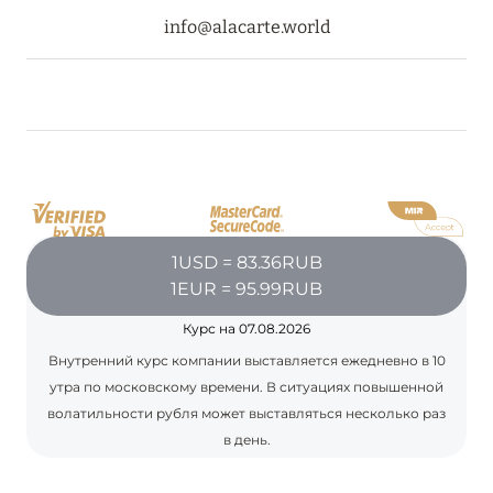
Подробнее
info@alacarte.world
23 апреля 2024
SONEVA SECRET: ДОЛГОЖДАННОЕ ОТКРЫТИЕ
Подробнее
30 марта 2024
1USD = 83.36RUB
MÖVENPICK RESORT KUREDHIVARU
1EUR = 95.99RUB
MALDIVES: ПРОДЛЕНИЕ СПЕЦПРЕДЛОЖЕНИЙ
Курс на 07.08.2026
Подробнее
Внутренний курс компании выставляется ежедневно в 10
утра по московскому времени. В ситуациях повышенной
волатильности рубля может выставляться несколько раз
21 марта 2024
в день.
WALDORF ASTORIA SEYCHELLES PLATTE
ISLAND