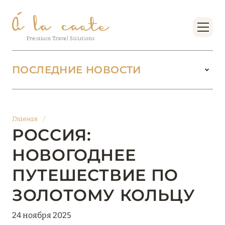
ПОСЛЕДНИЕ НОВОСТИ
18 июня 2026
БУТИК-КУРОРТЫ МАЛЬДИВСКИХ ОСТРОВОВ
Главная
/
ОТ VERSA COLLECTION
РОССИЯ:
Подробнее
НОВОГОДНЕЕ
ПУТЕШЕСТВИЕ ПО
01 июня 2026
ЗОЛОТОМУ КОЛЬЦУ
JUMEIRAH OLHAHALI ISLAND MALDIVES: ВАШ
ОАЗИС ТЕПЛА И ИЗЫСКАННОСТИ
24 ноября 2025