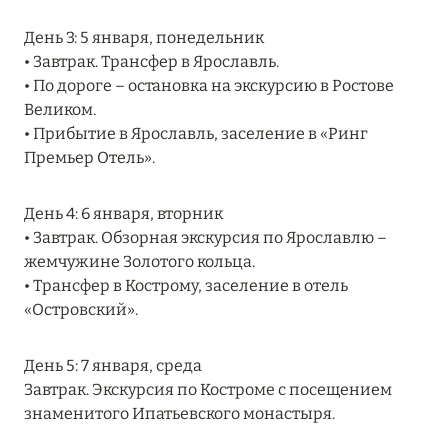
27 сентября 2024
День 3: 5 января, понедельник
HÔTEL BARRIÈRE LES NEIGES
• Завтрак. Трансфер в Ярославль.
• По дороге – остановка на экскурсию в Ростове
Подробнее
Великом.
• Прибытие в Ярославль, заселение в «Ринг
Премьер Отель».
27 сентября 2024
RIXOS PREMIUM SAADIYAT ISLAND ABU DHABI:
День 4: 6 января, вторник
КОНЦЕПЦИЯ «ВСЁ ВКЛЮЧЕНО – ВСЁ
• Завтрак. Обзорная экскурсия по Ярославлю –
ЭКСКЛЮЗИВНО»
жемчужине Золотого кольца.
Подробнее
• Трансфер в Кострому, заселение в отель
«Островский».
20 августа 2024
День 5: 7 января, среда
ВЫГОДНАЯ АРИФМЕТИКА ОТ ULTIMA GSTAAD
Завтрак. Экскурсия по Костроме с посещением
И ULTIMA COURCHEVEL
знаменитого Ипатьевского монастыря.
Подробнее