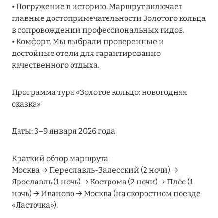
Подробнее
• Погружение в историю. Маршрут включает
главные достопримечательности Золотого кольца
в сопровождении профессиональных гидов.
04 апреля 2025
• Комфорт. Мы выбрали проверенные и
достойные отели для гарантированно
ATLANTIS THE PALM: НОВЫЙ ПАКЕТ
качественного отдыха.
НАПИТКОВ ДЛЯ HB И FB
Подробнее
Программа тура «Золотое кольцо: новогодняя
сказка»
13 февраля 2025
Даты: 3–9 января 2026 года
MANDARIN ORIENTAL JUMEIRA, DUBAI:
СКИДКИ ДО 30 % ОТ СУММЫ КОНТРАКТА НА
Краткий обзор маршрута:
РАЗМЕЩЕНИЕ ВЕСНОЙ
Москва → Переславль-Залесский (2 ночи) →
Подробнее
Ярославль (1 ночь) → Кострома (2 ночи) → Плёс (1
ночь) → Иваново → Москва (на скоростном поезде
«Ласточка»).
11 декабря 2024