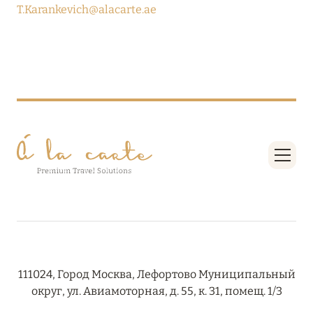
T.Karankevich@alacarte.ae
18 июня 2024
FOUR SEASONS RESORT MALDIVES: ЛЕТОМ
ВЫГОДНЕЕ ДО 20%
Подробнее
04 июня 2024
PEACEFUL WEEKEND С ВИКОЙ ГАЗИНСКОЙ В
AMANRUYA С 20-23 ИЮНЯ
Подробнее
16 мая 2024
VAKKARU MALDIVES: РАННЕЕ
111024, Город Москва, Лефортово Муниципальный
БРОНИРОВАНИЕ
округ, ул. Авиамоторная, д. 55, к. 31, помещ. 1/3