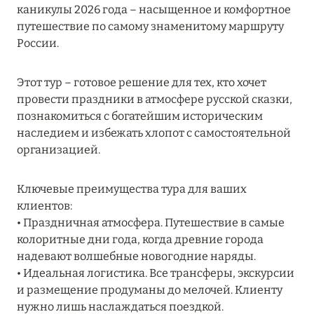
каникулы 2026 года – насыщенное и комфортное
MARCH GRAND ESCAPE: ПРЕДЛОЖЕНИЕ ОТ Á
путешествие по самому знаменитому маршруту
LA CARTE PREMIUM ПО ОТЕЛЮ WALDORF
России.
ASTORIA MALDIVES ITHAAFUSHI, МАЛЬДИВЫ
Подробнее
Этот тур – готовое решение для тех, кто хочет
провести праздники в атмосфере русской сказки,
познакомиться с богатейшим историческим
12 ноября 2025
наследием и избежать хлопот с самостоятельной
MANDARIN ORIENTAL JUMEIRA — SUITE
организацией.
NOVEMBER
Подробнее
Ключевые преимущества тура для ваших
клиентов:
• Праздничная атмосфера. Путешествие в самые
13 мая 2025
колоритные дни года, когда древние города
надевают волшебные новогодние наряды.
ЗАБРОНИРУЙТЕ FOUR SEASONS RESORT
• Идеальная логистика. Все трансферы, экскурсии
DUBAI AT JUMEIRAH BEACH ПО ЛУЧШИМ
и размещение продуманы до мелочей. Клиенту
ЦЕНАМ
нужно лишь наслаждаться поездкой.