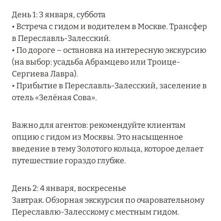
RIXOS PREMIUM SAADIYAT ISLAND ABU DHABI:
День 1: 3 января, суббота
КОНЦЕПЦИЯ «ВСЁ ВКЛЮЧЕНО – ВСЁ
• Встреча с гидом и водителем в Москве. Трансфер
ЭКСКЛЮЗИВНО»
в Переславль-Залесский.
• По дороге – остановка на интересную экскурсию
Подробнее
(на выбор: усадьба Абрамцево или Троице-
Сергиева Лавра).
• Прибытие в Переславль-Залесский, заселение в
27 сентября 2024
отель «Зелёная Сова».
HÔTEL BARRIÈRE LES NEIGES
Подробнее
Важно для агентов: рекомендуйте клиентам
опцию с гидом из Москвы. Это насыщенное
введение в тему Золотого кольца, которое делает
27 сентября 2024
путешествие гораздо глубже.
HÔTEL BARRIÈRE LES NEIGES
День 2: 4 января, воскресенье
Подробнее
Завтрак. Обзорная экскурсия по очаровательному
Переславлю-Залесскому с местным гидом.