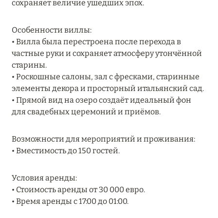
сохраняет величие ушедших эпох.
ПРЕДЛОЖЕНИЯ
Подробнее
Особенности виллы:
• Вилла была перестроена после перехода в
частные руки и сохраняет атмосферу утончённой
05 июля 2024
старины.
THE ST. REGIS MALDIVES VOMMULI RESORT:
• Роскошные салоны, зал с фресками, старинные
НОВОГОДНИЕ ДАТЫ СО СКИДКОЙ 25%
элементы декора и просторный итальянский сад.
• Прямой вид на озеро создаёт идеальный фон
Подробнее
для свадебных церемоний и приёмов.
26 июня 2024
Возможности для мероприятий и проживания:
• Вместимость до 150 гостей.
SIX SENSES HOTELS RESORTS SPAS: ОАЗИС
КОМФОРТА, ЗДОРОВЬЯ И ГАРМОНИЧНОГО
ОТДЫХА
Условия аренды:
• Стоимость аренды от 30 000 евро.
Подробнее
• Время аренды с 17:00 до 01:00.