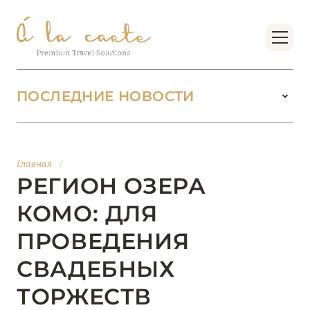
ПОСЛЕДНИЕ НОВОСТИ
18 июня 2026
БУТИК-КУРОРТЫ МАЛЬДИВСКИХ ОСТРОВОВ
Главная
/
ОТ VERSA COLLECTION
РЕГИОН ОЗЕРА
Подробнее
КОМО: ДЛЯ
ПРОВЕДЕНИЯ
01 июня 2026
СВАДЕБНЫХ
JUMEIRAH OLHAHALI ISLAND MALDIVES: ВАШ
ОАЗИС ТЕПЛА И ИЗЫСКАННОСТИ
ТОРЖЕСТВ