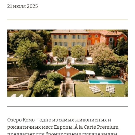
Подробнее
21 июля 2025
18 мая 2026
THE ST. REGIS MALDIVES VOMMULI:
МАНИФЕСТ ЭСТЕТИКИ В САМОМ СЕРДЦЕ
ОКЕАНА
Подробнее
27 апреля 2026
ПОЛНАЯ ПЕРЕЗАГРУЗКА: JUMEIRAH BALI,
ПРЯМОЙ ПЕРЕЛЁТ
Подробнее
Озеро Комо – одно из самых живописных и
романтичных мест Европы. Á la Carte Premium
20 марта 2026
предлагает для бронирования лучшие виллы