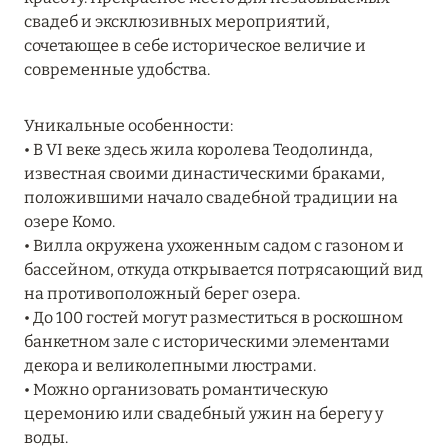
27 сентября 2024
свадеб и эксклюзивных мероприятий,
сочетающее в себе историческое величие и
HÔTEL BARRIÈRE LES NEIGES
современные удобства.
Подробнее
Уникальные особенности:
• В VI веке здесь жила королева Теодолинда,
27 сентября 2024
известная своими династическими браками,
RIXOS PREMIUM SAADIYAT ISLAND ABU DHABI:
положившими начало свадебной традиции на
КОНЦЕПЦИЯ «ВСЁ ВКЛЮЧЕНО – ВСЁ
озере Комо.
ЭКСКЛЮЗИВНО»
• Вилла окружена ухоженным садом с газоном и
бассейном, откуда открывается потрясающий вид
Подробнее
на противоположный берег озера.
• До 100 гостей могут разместиться в роскошном
банкетном зале с историческими элементами
20 августа 2024
декора и великолепными люстрами.
ВЫГОДНАЯ АРИФМЕТИКА ОТ ULTIMA GSTAAD
• Можно организовать романтическую
И ULTIMA COURCHEVEL
церемонию или свадебный ужин на берегу у
воды.
Подробнее