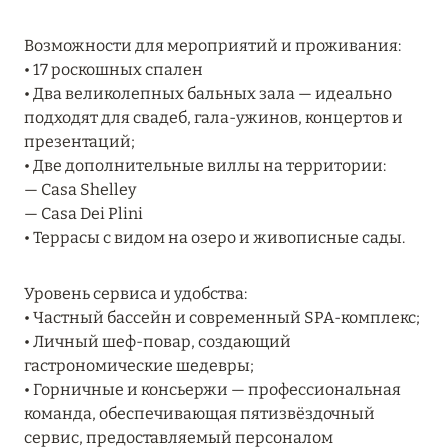
Подробнее
Возможности для мероприятий и проживания:
• 17 роскошных спален
04 апреля 2025
• Два великолепных бальных зала — идеально
ATLANTIS THE PALM: НОВЫЙ ПАКЕТ
подходят для свадеб, гала-ужинов, концертов и
НАПИТКОВ ДЛЯ HB И FB
презентаций;
• Две дополнительные виллы на территории:
Подробнее
— Casa Shelley
— Casa Dei Plini
• Террасы с видом на озеро и живописные сады.
13 февраля 2025
MANDARIN ORIENTAL JUMEIRA, DUBAI:
Уровень сервиса и удобства:
СКИДКИ ДО 30 % ОТ СУММЫ КОНТРАКТА НА
• Частный бассейн и современный SPA-комплекс;
РАЗМЕЩЕНИЕ ВЕСНОЙ
• Личный шеф-повар, создающий
гастрономические шедевры;
Подробнее
• Горничные и консьержи — профессиональная
команда, обеспечивающая пятизвёздочный
сервис, предоставляемый персоналом
11 декабря 2024