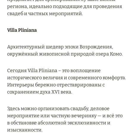
MARCH GRAND ESCAPE: ПРЕДЛОЖЕНИЕ ОТ Á
региона, идеально подходящие для проведения
LA CARTE PREMIUM ПО ОТЕЛЮ WALDORF
свадеб и частных мероприятий.
ASTORIA MALDIVES ITHAAFUSHI, МАЛЬДИВЫ
Villa Pliniana
Подробнее
Архитектурный шедевр эпохи Возрождения,
12 ноября 2025
окружённый живописной природой озера Комо.
MANDARIN ORIENTAL JUMEIRA — SUITE
NOVEMBER
Сегодня Villa Pliniana – это воплощение
исторического величия и современного комфорта.
Подробнее
Интерьеры бережно отреставрированы с
сохранением духа XVI века.
13 мая 2025
Здесь можно организовать свадьбу, деловое
ЗАБРОНИРУЙТЕ FOUR SEASONS RESORT
мероприятие или частную вечеринку — и всё это
DUBAI AT JUMEIRAH BEACH ПО ЛУЧШИМ
в обстановке абсолютной эксклюзивности и
ЦЕНАМ
изысканности.