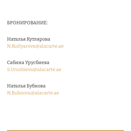
18 июня 2024
FOUR SEASONS RESORT MALDIVES: ЛЕТОМ
БРОНИРОВАНИЕ:
ВЫГОДНЕЕ ДО 20%
Подробнее
Наталья Кутлярова
N.Kutlyarova@alacarte.ae
04 июня 2024
Сабина Урусбиева
PEACEFUL WEEKEND С ВИКОЙ ГАЗИНСКОЙ В
S.Urusbieva@alacarte.ae
AMANRUYA С 20-23 ИЮНЯ
Подробнее
Наталья Бубнова
N.Bubnova@alacarte.ae
16 мая 2024
VAKKARU MALDIVES: РАННЕЕ
БРОНИРОВАНИЕ