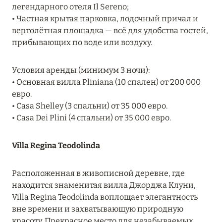
легендарного отеля Il Sereno;
RIXOS PREMIUM SAADIYAT ISLAND ABU DHABI:
• Частная крытая парковка, лодочный причал и
КОНЦЕПЦИЯ «ВСЁ ВКЛЮЧЕНО – ВСЁ
вертолётная площадка — всё для удобства гостей,
ЭКСКЛЮЗИВНО»
прибывающих по воде или воздуху.
Подробнее
Условия аренды (минимум 3 ночи):
• Основная вилла Pliniana (10 спален) от 200 000
27 сентября 2024
евро.
• Casa Shelley (3 спальни) от 35 000 евро.
HÔTEL BARRIÈRE LES NEIGES
• Casa Dei Plini (4 спальни) от 35 000 евро.
Подробнее
Villa Regina Teodolinda
27 сентября 2024
Расположенная в живописной деревне, где
HÔTEL BARRIÈRE LES NEIGES
находится знаменитая вилла Джорджа Клуни,
Подробнее
Villa Regina Teodolinda воплощает элегантность
вне времени и захватывающую природную
красоту. Прекрасное место для незабываемых