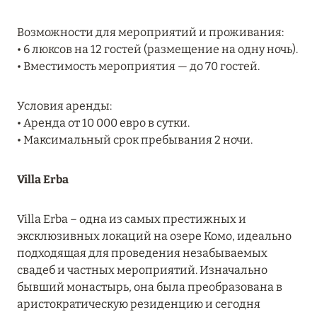
Возможности для мероприятий и проживания:
08 августа 2024
• 6 люксов на 12 гостей (размещение на одну ночь).
• Вместимость мероприятия — до 70 гостей.
THE NAUTILUS MALDIVES: МАНТЫ, КИТОВЫЕ
АКУЛЫ И ПРЕДЛОЖЕНИЯ ОТ ОТЕЛЯ
Условия аренды:
Подробнее
• Аренда от 10 000 евро в сутки.
• Максимальный срок пребывания 2 ночи.
30 июля 2024
Villa Erba
ONE&ONLY PORTONOVI: В АВГУСТЕ ПО
СПЕЦИАЛЬНЫМ ЦЕНАМ
Villa Erba – одна из самых престижных и
Подробнее
эксклюзивных локаций на озере Комо, идеально
подходящая для проведения незабываемых
свадеб и частных мероприятий. Изначально
19 июля 2024
бывший монастырь, она была преобразована в
аристократическую резиденцию и сегодня
BIJAL: АКТУАЛЬНЫЕ СПЕЦИАЛЬНЫЕ