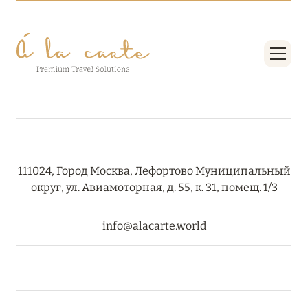
Подробнее
23 апреля 2024
SONEVA SECRET: ДОЛГОЖДАННОЕ ОТКРЫТИЕ
Подробнее
30 марта 2024
111024, Город Москва, Лефортово Муниципальный
MÖVENPICK RESORT KUREDHIVARU
округ, ул. Авиамоторная, д. 55, к. 31, помещ. 1/3
MALDIVES: ПРОДЛЕНИЕ СПЕЦПРЕДЛОЖЕНИЙ
Подробнее
info@alacarte.world
21 марта 2024
WALDORF ASTORIA SEYCHELLES PLATTE
ISLAND