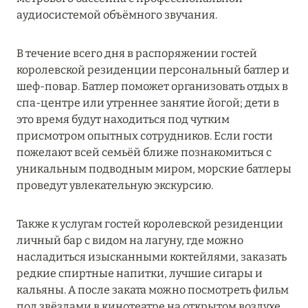
Подробнее
аудиосистемой объёмного звучания.
В течение всего дня в распоряжении гостей
04 апреля 2025
королевской резиденции персональный батлер и
ATLANTIS THE PALM: НОВЫЙ ПАКЕТ
шеф-повар. Батлер поможет организовать отдых в
НАПИТКОВ ДЛЯ HB И FB
спа-центре или утреннее занятие йогой; дети в
это время будут находиться под чутким
Подробнее
присмотром опытных сотрудников. Если гости
пожелают всей семьёй ближе познакомиться с
уникальным подводным миром, морские батлеры
13 февраля 2025
проведут увлекательную экскурсию.
MANDARIN ORIENTAL JUMEIRA, DUBAI:
СКИДКИ ДО 30 % ОТ СУММЫ КОНТРАКТА НА
Также к услугам гостей королевской резиденции
РАЗМЕЩЕНИЕ ВЕСНОЙ
личный бар с видом на лагуну, где можно
Подробнее
насладиться изысканными коктейлями, заказать
редкие спиртные напитки, лучшие сигары и
кальяны. А после заката можно посмотреть фильм
11 декабря 2024
под звёздами в кинотеатре на открытом воздухе.