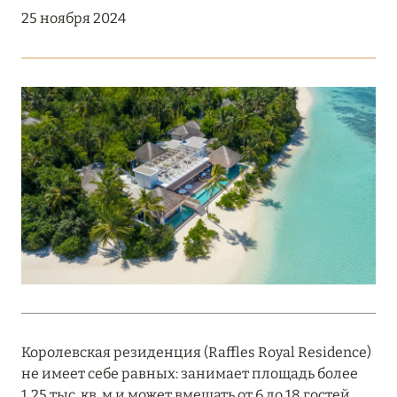
Подробнее
25 ноября 2024
18 мая 2026
THE ST. REGIS MALDIVES VOMMULI:
МАНИФЕСТ ЭСТЕТИКИ В САМОМ СЕРДЦЕ
ОКЕАНА
Подробнее
27 апреля 2026
ПОЛНАЯ ПЕРЕЗАГРУЗКА: JUMEIRAH BALI,
ПРЯМОЙ ПЕРЕЛЁТ
Подробнее
Королевская резиденция (Raffles Royal Residence)
не имеет себе равных: занимает площадь более
20 марта 2026
1,25 тыс. кв. м и может вмещать от 6 до 18 гостей.