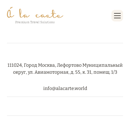
27 сентября 2024
HÔTEL BARRIÈRE LES NEIGES
Подробнее
27 сентября 2024
RIXOS PREMIUM SAADIYAT ISLAND ABU DHABI:
КОНЦЕПЦИЯ «ВСЁ ВКЛЮЧЕНО – ВСЁ
111024, Город Москва, Лефортово Муниципальный
ЭКСКЛЮЗИВНО»
округ, ул. Авиамоторная, д. 55, к. 31, помещ. 1/3
Подробнее
info@alacarte.world
20 августа 2024
ВЫГОДНАЯ АРИФМЕТИКА ОТ ULTIMA GSTAAD
И ULTIMA COURCHEVEL
Подробнее