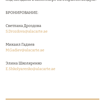
RIXOS PREMIUM SAADIYAT ISLAND ABU DHABI:
КОНЦЕПЦИЯ «ВСЁ ВКЛЮЧЕНО – ВСЁ
БРОНИРОВАНИЕ:
ЭКСКЛЮЗИВНО»
Подробнее
Светлана Дроздова
S.Drozdova@alacarte.ae
27 сентября 2024
Микаил Гадиев
M.Gadiev@alacarte.ae
HÔTEL BARRIÈRE LES NEIGES
Подробнее
Элина Школяренко
E.Shkolyarenko@alacarte.ae
27 сентября 2024
HÔTEL BARRIÈRE LES NEIGES
Подробнее