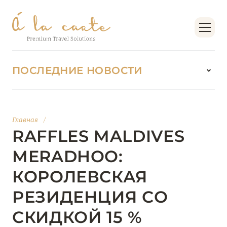
ПОСЛЕДНИЕ НОВОСТИ
18 июня 2026
БУТИК-КУРОРТЫ МАЛЬДИВСКИХ ОСТРОВОВ
Главная
/
ОТ VERSA COLLECTION
RAFFLES MALDIVES
Подробнее
MERADHOO:
КОРОЛЕВСКАЯ
01 июня 2026
РЕЗИДЕНЦИЯ СО
JUMEIRAH OLHAHALI ISLAND MALDIVES: ВАШ
ОАЗИС ТЕПЛА И ИЗЫСКАННОСТИ
СКИДКОЙ 15 %