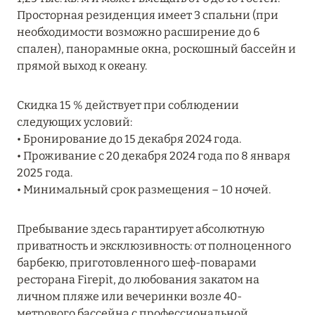
MARCH GRAND ESCAPE: ПРЕДЛОЖЕНИЕ ОТ Á
Просторная резиденция имеет 3 спальни (при
LA CARTE PREMIUM ПО ОТЕЛЮ WALDORF
необходимости возможно расширение до 6
ASTORIA MALDIVES ITHAAFUSHI, МАЛЬДИВЫ
спален), панорамные окна, роскошный бассейн и
прямой выход к океану.
Подробнее
Скидка 15 % действует при соблюдении
следующих условий:
12 ноября 2025
• Бронирование до 15 декабря 2024 года.
MANDARIN ORIENTAL JUMEIRA — SUITE
• Проживание с 20 декабря 2024 года по 8 января
NOVEMBER
2025 года.
Подробнее
• Минимальный срок размещения – 10 ночей.
Пребывание здесь гарантирует абсолютную
13 мая 2025
приватность и эксклюзивность: от полноценного
барбекю, приготовленного шеф-поварами
ЗАБРОНИРУЙТЕ FOUR SEASONS RESORT
ресторана Firepit, до любования закатом на
DUBAI AT JUMEIRAH BEACH ПО ЛУЧШИМ
личном пляже или вечеринки возле 40-
ЦЕНАМ
метрового бассейна с профессиональной