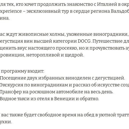
ля тех, кто хочет продолжить знакомство с Италией в о
xperience – эксклюзивный тур в сердце региона Вальдо
ина.
ас ждут живописные холмы, ухоженные виноградники
егустация вин высшей категории DOCG. Путешествие дл
ценить вкус настоящего просекко, но и прочувствовать
ровинции, неторопливой и щедрой.
 программу входит:
 Посещение двух избранных виноделен с дегустацией.
 Экскурсия по виноградникам и рассказ об искусстве со
 Трансфер на роскошном автомобиле на весь день.
 Водное такси из отеля в Венеции и обратно.
 вас также будет свободное время на обед в уютной тра
ухни.