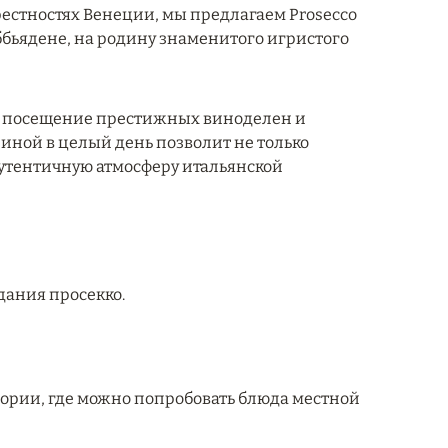
крестностях Венеции, мы предлагаем Prosecco
ббьядене, на родину знаменитого игристого
, посещение престижных виноделен и
иной в целый день позволит не только
 аутентичную атмосферу итальянской
здания просекко.
ттории, где можно попробовать блюда местной