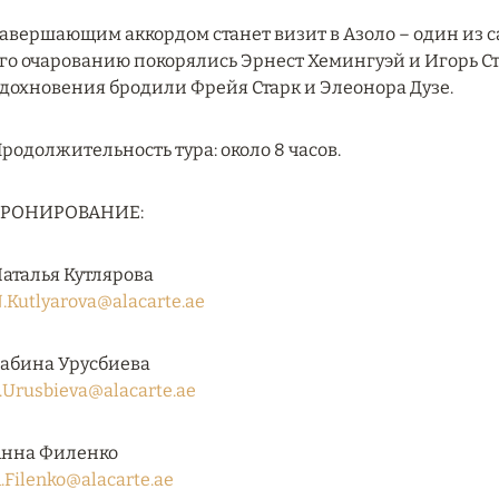
авершающим аккордом станет визит в Азоло – один из 
го очарованию покорялись Эрнест Хемингуэй и Игорь Ст
дохновения бродили Фрейя Старк и Элеонора Дузе.
родолжительность тура: около 8 часов.
БРОНИРОВАНИЕ:
аталья Кутлярова
.Kutlyarova@alacarte.ae
абина Урусбиева
.Urusbieva@alacarte.ae
нна Филенко
.Filenko@alacarte.ae