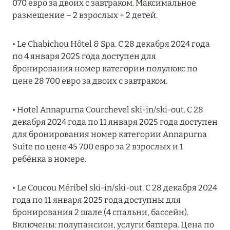
070 евро за двоих с завтраком. Максимальное
MARCH GRAND ESCAPE: ПРЕДЛОЖЕНИЕ ОТ Á
размещение – 2 взрослых + 2 детей.
LA CARTE PREMIUM ПО ОТЕЛЮ WALDORF
ASTORIA MALDIVES ITHAAFUSHI, МАЛЬДИВЫ
• Le Chabichou Hôtel & Spa. С 28 декабря 2024 года
Подробнее
по 4 января 2025 года доступен для
бронирования номер категории полулюкс по
цене 28 700 евро за двоих с завтраком.
12 ноября 2025
MANDARIN ORIENTAL JUMEIRA — SUITE
• Hotel Annapurna Courchevel ski-in/ski-out. С 28
NOVEMBER
декабря 2024 года по 11 января 2025 года доступен
для бронирования номер категории Annapurna
Подробнее
Suite по цене 45 700 евро за 2 взрослых и 1
ребёнка в номере.
13 мая 2025
• Le Coucou Méribel ski-in/ski-out. С 28 декабря 2024
ЗАБРОНИРУЙТЕ FOUR SEASONS RESORT
года по 11 января 2025 года доступны для
DUBAI AT JUMEIRAH BEACH ПО ЛУЧШИМ
бронирования 2 шале (4 спальни, бассейн).
ЦЕНАМ
Включены: полупансион, услуги батлера. Цена по