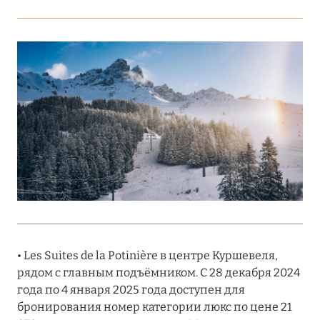
Подробнее
18 мая 2026
THE ST. REGIS MALDIVES VOMMULI:
МАНИФЕСТ ЭСТЕТИКИ В САМОМ СЕРДЦЕ
ОКЕАНА
Подробнее
27 апреля 2026
ПОЛНАЯ ПЕРЕЗАГРУЗКА: JUMEIRAH BALI,
ПРЯМОЙ ПЕРЕЛЁТ
• Les Suites de la Potinière в центре Куршевеля,
Подробнее
рядом с главным подъёмником. С 28 декабря 2024
года по 4 января 2025 года доступен для
бронирования номер категории люкс по цене 21
20 марта 2026