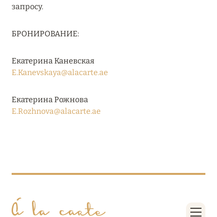
Подробнее
запросу.
БРОНИРОВАНИЕ:
04 апреля 2025
ATLANTIS THE PALM: НОВЫЙ ПАКЕТ
Екатерина Каневская
НАПИТКОВ ДЛЯ HB И FB
E.Kanevskaya@alacarte.ae
Подробнее
Екатерина Рожнова
E.Rozhnova@alacarte.ae
13 февраля 2025
MANDARIN ORIENTAL JUMEIRA, DUBAI:
СКИДКИ ДО 30 % ОТ СУММЫ КОНТРАКТА НА
РАЗМЕЩЕНИЕ ВЕСНОЙ
Подробнее
11 декабря 2024