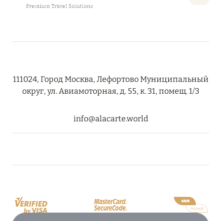
RIXOS PREMIUM SAADIYAT ISLAND ABU DHABI:
КОНЦЕПЦИЯ «ВСЁ ВКЛЮЧЕНО – ВСЁ
ЭКСКЛЮЗИВНО»
Подробнее
111024, Город Москва, Лефортово Муниципальный
27 сентября 2024
округ, ул. Авиамоторная, д. 55, к. 31, помещ. 1/3
HÔTEL BARRIÈRE LES NEIGES
info@alacarte.world
Подробнее
27 сентября 2024
HÔTEL BARRIÈRE LES NEIGES
Подробнее