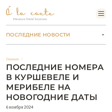
ПОСЛЕДНИЕ НОВОСТИ
18 июня 2026
БУТИК-КУРОРТЫ МАЛЬДИВСКИХ ОСТРОВОВ
Главная
/
ОТ VERSA COLLECTION
ПОСЛЕДНИЕ НОМЕРА
Подробнее
В КУРШЕВЕЛЕ И
МЕРИБЕЛЕ НА
01 июня 2026
НОВОГОДНИЕ ДАТЫ
JUMEIRAH OLHAHALI ISLAND MALDIVES: ВАШ
ОАЗИС ТЕПЛА И ИЗЫСКАННОСТИ
6 ноября 2024