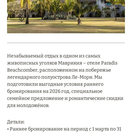
MARCH GRAND ESCAPE: ПРЕДЛОЖЕНИЕ ОТ Á
LA CARTE PREMIUM ПО ОТЕЛЮ WALDORF
ASTORIA MALDIVES ITHAAFUSHI, МАЛЬДИВЫ
Подробнее
12 ноября 2025
Незабываемый отдых в одном из самых
MANDARIN ORIENTAL JUMEIRA — SUITE
живописных уголков Маврикия – отеле Paradis
NOVEMBER
Beachcomber, расположенном на побережье
легендарного полуострова Ле-Морн. Мы
Подробнее
подготовили выгодные условия раннего
бронирования на 2026 год, специальное
семейное предложение и романтические скидки
13 мая 2025
для молодожёнов.
ЗАБРОНИРУЙТЕ FOUR SEASONS RESORT
DUBAI AT JUMEIRAH BEACH ПО ЛУЧШИМ
Детали:
ЦЕНАМ
• Раннее бронирование на период с 1 марта по 31