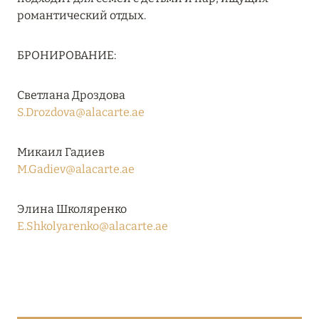
27 сентября 2024
романтический отдых.
HÔTEL BARRIÈRE LES NEIGES
БРОНИРОВАНИЕ:
Подробнее
Светлана Дроздова
S.Drozdova@alacarte.ae
27 сентября 2024
RIXOS PREMIUM SAADIYAT ISLAND ABU DHABI:
Микаил Гадиев
КОНЦЕПЦИЯ «ВСЁ ВКЛЮЧЕНО – ВСЁ
M.Gadiev@alacarte.ae
ЭКСКЛЮЗИВНО»
Подробнее
Элина Школяренко
E.Shkolyarenko@alacarte.ae
20 августа 2024
ВЫГОДНАЯ АРИФМЕТИКА ОТ ULTIMA GSTAAD
И ULTIMA COURCHEVEL
Подробнее