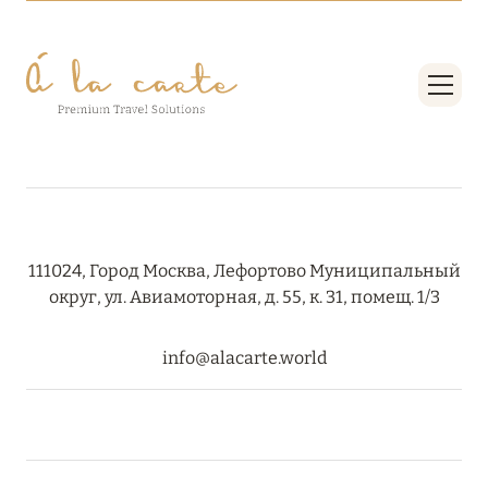
08 августа 2024
THE NAUTILUS MALDIVES: МАНТЫ, КИТОВЫЕ
АКУЛЫ И ПРЕДЛОЖЕНИЯ ОТ ОТЕЛЯ
Подробнее
30 июля 2024
111024, Город Москва, Лефортово Муниципальный
ONE&ONLY PORTONOVI: В АВГУСТЕ ПО
округ, ул. Авиамоторная, д. 55, к. 31, помещ. 1/3
СПЕЦИАЛЬНЫМ ЦЕНАМ
Подробнее
info@alacarte.world
19 июля 2024
BIJAL: АКТУАЛЬНЫЕ СПЕЦИАЛЬНЫЕ