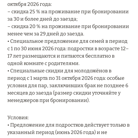
Подробнее
октября 2026 года:
– скидка 25 % на проживание при бронировании
за 30 и более дней до заезда;
04 апреля 2025
– скидка 20 % на проживание при бронировании
менее чем за 29 дней до заезда.
ATLANTIS THE PALM: НОВЫЙ ПАКЕТ
• Специальное предложение для семей в период
НАПИТКОВ ДЛЯ HB И FB
с 1 по 30 июня 2026 года: подростки в возрасте 12–
Подробнее
17 лет размещаются и питаются бесплатно в
одной комнате с родителями.
• Специальные скидки для молодожёнов в
13 февраля 2025
период с 1 марта по 31 октября 2026 года: особые
условия для пар, заключивших брак не позднее 6
MANDARIN ORIENTAL JUMEIRA, DUBAI:
месяцев до заезда (размер скидки уточняйте у
СКИДКИ ДО 30 % ОТ СУММЫ КОНТРАКТА НА
менеджеров при бронировании).
РАЗМЕЩЕНИЕ ВЕСНОЙ
Подробнее
Условия:
• Предложение для подростков действует только в
указанный период (июнь 2026 года) и не
11 декабря 2024