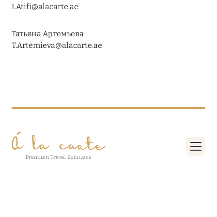
Подробнее
I.Atifi@alacarte.ae
Татьяна Артемьева
04 апреля 2025
T.Artemieva@alacarte.ae
ATLANTIS THE PALM: НОВЫЙ ПАКЕТ
НАПИТКОВ ДЛЯ HB И FB
Подробнее
13 февраля 2025
MANDARIN ORIENTAL JUMEIRA, DUBAI:
СКИДКИ ДО 30 % ОТ СУММЫ КОНТРАКТА НА
РАЗМЕЩЕНИЕ ВЕСНОЙ
Подробнее
11 декабря 2024