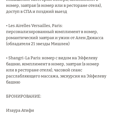
MARCH GRAND ESCAPE: ПРЕДЛОЖЕНИЕ ОТ Á
номер, завтрак (в номер или в ресторане отеля),
LA CARTE PREMIUM ПО ОТЕЛЮ WALDORF
доступ в СПА и поздний выезд
ASTORIA MALDIVES ITHAAFUSHI, МАЛЬДИВЫ
• Les Airelles Versailles, Paris:
Подробнее
персонализированный комплимент в номер,
романтический завтрак и ужин от Ален Дюкасса
(обладателя 21 звезды Мишлен)
12 ноября 2025
MANDARIN ORIENTAL JUMEIRA — SUITE
• Shangri-La Paris: номер с видом на Эйфелеву
NOVEMBER
башню, комплимент в номер, завтрак (в номер
Подробнее
или в ресторане отеля), часовой сеанс
расслабляющего массажа, экскурсия на Эйфелеву
башню
13 мая 2025
ЗАБРОНИРУЙТЕ FOUR SEASONS RESORT
БРОНИРОВАНИЕ:
DUBAI AT JUMEIRAH BEACH ПО ЛУЧШИМ
ЦЕНАМ
Изаура Атифи