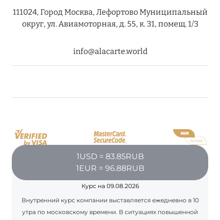
111024, Город Москва, Лефортово Муниципальный
RIXOS PREMIUM SAADIYAT ISLAND ABU DHABI:
округ, ул. Авиамоторная, д. 55, к. 31, помещ. 1/3
КОНЦЕПЦИЯ «ВСЁ ВКЛЮЧЕНО – ВСЁ
ЭКСКЛЮЗИВНО»
info@alacarte.world
Подробнее
27 сентября 2024
HÔTEL BARRIÈRE LES NEIGES
Подробнее
1USD = 83.85RUB
27 сентября 2024
1EUR = 96.88RUB
HÔTEL BARRIÈRE LES NEIGES
Курс на 09.08.2026
Подробнее
Внутренний курс компании выставляется ежедневно в 10
утра по московскому времени. В ситуациях повышенной