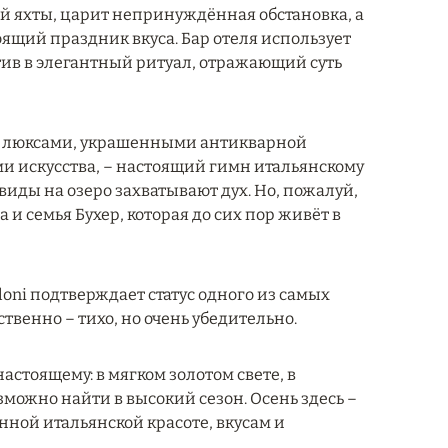
ой яхты, царит непринуждённая обстановка, а
ящий праздник вкуса. Бар отеля использует
ив в элегантный ритуал, отражающий суть
и и люксами, украшенными антикварной
и искусства, – настоящий гимн итальянскому
виды на озеро захватывают дух. Но, пожалуй,
и семья Бухер, которая до сих пор живёт в
elloni подтверждает статус одного из самых
твенно – тихо, но очень убедительно.
настоящему: в мягком золотом свете, в
зможно найти в высокий сезон. Осень здесь –
нной итальянской красоте, вкусам и