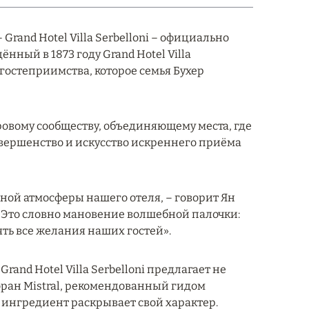
rand Hotel Villa Serbelloni – официально
нный в 1873 году Grand Hotel Villa
о гостеприимства, которое семья Бухер
ировому сообществу, объединяющему места, где
овершенство и искусство искреннего приёма
ьной атмосферы нашего отеля, – говорит Ян
– Это словно мановение волшебной палочки:
ь все желания наших гостей».
nd Hotel Villa Serbelloni предлагает не
оран Mistral, рекомендованный гидом
 ингредиент раскрывает свой характер.