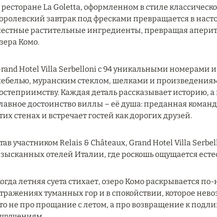
 ресторане La Goletta, оформленном в стиле классическ
оролевский завтрак под фресками превращается в насто
естные растительные ингредиенты, превращая аперит
зера Комо.
rand Hotel Villa Serbelloni с 94 уникальными номерам
ебелью, муранским стеклом, шелками и произведениям
остеприимству. Каждая деталь рассказывает историю, а 
лавное достоинство виллы – её душа: преданная команда 
тих стенах и встречает гостей как дорогих друзей.
тав участником Relais & Châteaux, Grand Hotel Villa Serb
зысканных отелей Италии, где роскошь ощущается естес
огда летняя суета стихает, озеро Комо раскрывается по-
тражениях туманных гор и в спокойствии, которое нево
то не про прощание с летом, а про возвращение к подли
щущениям.