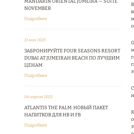
MANDARIN ORIENTAL JUMEIRA — SUITE
В
NOVEMBER
к
м
Подробнее
о
13 мая 2025
G
м
ЗАБРОНИРУЙТЕ FOUR SEASONS RESORT
г
DUBAI AT JUMEIRAH BEACH ПО ЛУЧШИМ
г
ЦЕНАМ
э
Подробнее
С
и
04 апреля 2025
ATLANTIS THE PALM: НОВЫЙ ПАКЕТ
К
НАПИТКОВ ДЛЯ HB И FB
о
Подробнее
э
о