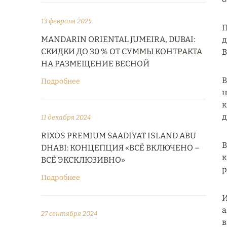
13 февраля 2025
П
MANDARIN ORIENTAL JUMEIRA, DUBAI:
д
СКИДКИ ДО 30 % ОТ СУММЫ КОНТРАКТА
B
НА РАЗМЕЩЕНИЕ ВЕСНОЙ
В
Подробнее
н
к
д
11 декабря 2024
RIXOS PREMIUM SAADIYAT ISLAND ABU
В
DHABI: КОНЦЕПЦИЯ «ВСЁ ВКЛЮЧЕНО –
к
ВСЁ ЭКСКЛЮЗИВНО»
р
Подробнее
И
а
27 сентября 2024
в