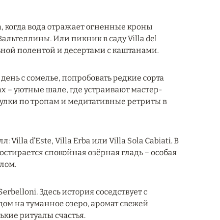
a, когда вода отражает огненные кроны
Вальтеллины. Или пикник в саду Villa del
льной полентой и десертами с каштанами.
ень с сомелье, попробовать редкие сорта
ах – уютные шале, где устраивают мастер-
улки по тропам и медитативные ретриты в
lla d’Este, Villa Erba или Villa Sola Cabiati. В
остирается спокойная озёрная гладь – особая
плом.
erbelloni. Здесь история соседствует с
дом на туманное озеро, аромат свежей
ькие ритуалы счастья.