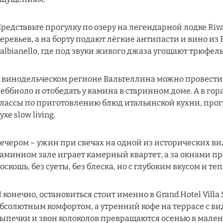
редставьте прогулку по озеру на легендарной лодке Riv
еревьев, а на борту подают лёгкие антипасти и вино из 
albianello, где под звуки живого джаза угощают трюфе
 винодельческом регионе Вальтеллина можно провести д
еббиоло и отобедать у камина в старинном доме. А в гор
лассы по приготовлению блюд итальянской кухни, прог
ухе slow living.
ечером – ужин при свечах на одной из исторических вилл: Vi
аминном зале играет камерный квартет, а за окнами пр
оскошь, без суеты, без блеска, но с глубоким вкусом и те
 конечно, остановиться стоит именно в Grand Hotel Villa S
бсолютным комфортом, а утренний кофе на террасе с ви
ыпечки и звон колоколов превращаются осенью в мален