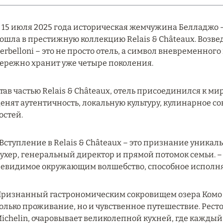
 15 июля 2025 года историческая жемчужина Белладжо – G
ошла в престижную коллекцию Relais & Châteaux. Возведё
erbelloni – это не просто отель, а символ вневременног
ережно хранит уже четыре поколения.
тав частью Relais & Châteaux, отель присоединился к м
енят аутентичность, локальную культуру, кулинарное с
остей.
Вступление в Relais & Châteaux – это признание уникал
ухер, генеральный директор и прямой потомок семьи. 
евидимое окружающим волшебство, способное исполнят
ризнанный гастрономическим сокровищем озера Комо Gra
олько проживание, но и чувственное путешествие. Рест
ichelin, очаровывает великолепной кухней, где каждый