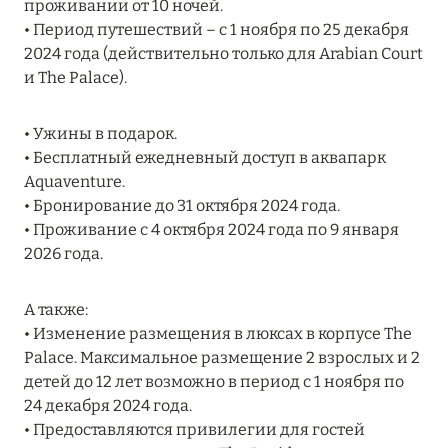
проживании от 10 ночей.
MARCH GRAND ESCAPE: ПРЕДЛОЖЕНИЕ ОТ Á
• Период путешествий – с 1 ноября по 25 декабря
LA CARTE PREMIUM ПО ОТЕЛЮ WALDORF
2024 года (действительно только для Arabian Court
ASTORIA MALDIVES ITHAAFUSHI, МАЛЬДИВЫ
и The Palace).
Подробнее
• Ужины в подарок.
• Бесплатный ежедневный доступ в аквапарк
12 ноября 2025
Aquaventure.
• Бронирование до 31 октября 2024 года.
MANDARIN ORIENTAL JUMEIRA — SUITE
• Проживание с 4 октября 2024 года по 9 января
NOVEMBER
2026 года.
Подробнее
А также:
• Изменение размещения в люксах в корпусе The
13 мая 2025
Palace. Максимальное размещение 2 взрослых и 2
ЗАБРОНИРУЙТЕ FOUR SEASONS RESORT
детей до 12 лет возможно в период с 1 ноября по
DUBAI AT JUMEIRAH BEACH ПО ЛУЧШИМ
24 декабря 2024 года.
ЦЕНАМ
• Предоставляются привилегии для гостей