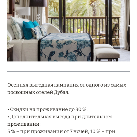
Подробнее
18 мая 2026
THE ST. REGIS MALDIVES VOMMULI:
МАНИФЕСТ ЭСТЕТИКИ В САМОМ СЕРДЦЕ
ОКЕАНА
Подробнее
27 апреля 2026
Осенняя выгодная кампания от одного из самых
ПОЛНАЯ ПЕРЕЗАГРУЗКА: JUMEIRAH BALI,
роскошных отелей Дубая.
ПРЯМОЙ ПЕРЕЛЁТ
• Скидки на проживание до 30 %.
Подробнее
• Дополнительная выгода при длительном
проживании:
5 % – при проживании от 7 ночей, 10 % – при
20 марта 2026