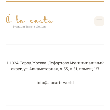
RIXOS PREMIUM SAADIYAT ISLAND ABU DHABI:
КОНЦЕПЦИЯ «ВСЁ ВКЛЮЧЕНО – ВСЁ
ЭКСКЛЮЗИВНО»
Подробнее
27 сентября 2024
HÔTEL BARRIÈRE LES NEIGES
Подробнее
111024, Город Москва, Лефортово Муниципальный
округ, ул. Авиамоторная, д. 55, к. 31, помещ. 1/3
27 сентября 2024
info@alacarte.world
HÔTEL BARRIÈRE LES NEIGES
Подробнее