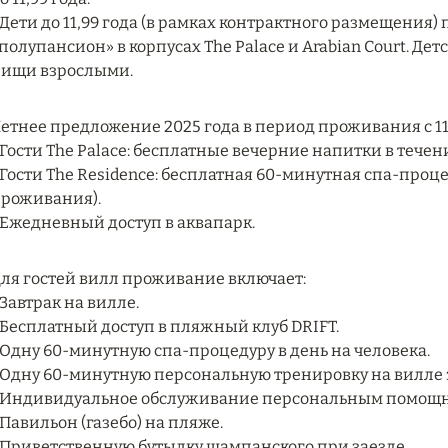
 Дети до 11,99 года (в рамках контрактного размещения)
полупансион» в корпусах The Palace и Arabian Court. Де
ищи взрослыми.
етнее предложение 2025 года в период проживания с 11 
 Гости The Palace: бесплатные вечерние напитки в течени
 Гости The Residence: бесплатная 60-минутная спа-проц
роживания).
 Ежедневный доступ в аквапарк.
ля гостей вилл проживание включает:
 Завтрак на вилле.
 Бесплатный доступ в пляжный клуб DRIFT.
 Одну 60-минутную спа-процедуру в день на человека.
 Одну 60-минутную персональную тренировку на вилле 
 Индивидуальное обслуживание персональным помощ
 Павильон (газебо) на пляже.
 Приветственную бутылку шампанского при заезде.