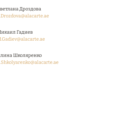
ветлана Дроздова
.Drozdova@alacarte.ae
икаил Гадиев
.Gadiev@alacarte.ae
лина Школяренко
.Shkolyarenko@alacarte.ae