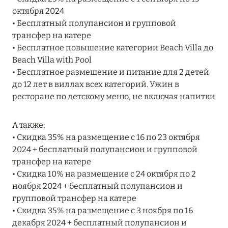
MARCH GRAND ESCAPE: ПРЕДЛОЖЕНИЕ ОТ Á
октября 2024
LA CARTE PREMIUM ПО ОТЕЛЮ WALDORF
• Бесплатный полупансион и групповой
ASTORIA MALDIVES ITHAAFUSHI, МАЛЬДИВЫ
трансфер на катере
• Бесплатное повышение категории Beach Villa до
Подробнее
Beach Villa with Pool
• Бесплатное размещение и питание для 2 детей
до 12 лет в виллах всех категорий. Ужин в
12 ноября 2025
ресторане по детскому меню, не включая напитки
MANDARIN ORIENTAL JUMEIRA — SUITE
NOVEMBER
А также:
Подробнее
• Скидка 35% на размещение с 16 по 23 октября
2024 + бесплатный полупансион и групповой
трансфер на катере
13 мая 2025
• Скидка 10% на размещение с 24 октября по 2
ноября 2024 + бесплатный полупансион и
ЗАБРОНИРУЙТЕ FOUR SEASONS RESORT
групповой трансфер на катере
DUBAI AT JUMEIRAH BEACH ПО ЛУЧШИМ
• Скидка 35% на размещение с 3 ноября по 16
ЦЕНАМ
декабря 2024 + бесплатный полупансион и