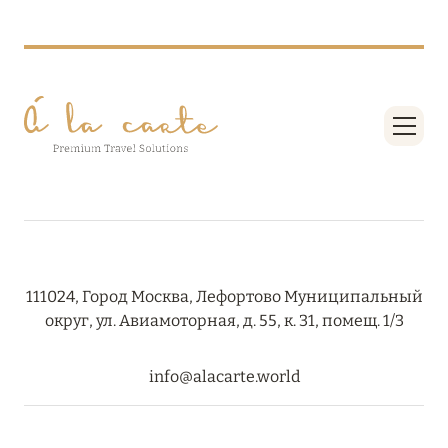
RIXOS PREMIUM SAADIYAT ISLAND ABU DHABI:
КОНЦЕПЦИЯ «ВСЁ ВКЛЮЧЕНО – ВСЁ
ЭКСКЛЮЗИВНО»
Подробнее
27 сентября 2024
HÔTEL BARRIÈRE LES NEIGES
Подробнее
111024, Город Москва, Лефортово Муниципальный
округ, ул. Авиамоторная, д. 55, к. 31, помещ. 1/3
27 сентября 2024
HÔTEL BARRIÈRE LES NEIGES
info@alacarte.world
Подробнее