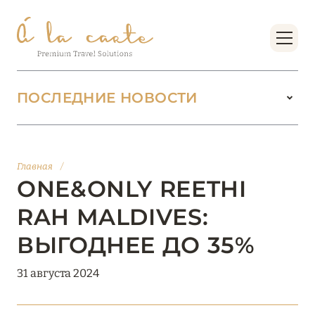
ПОСЛЕДНИЕ НОВОСТИ
18 июня 2026
БУТИК-КУРОРТЫ МАЛЬДИВСКИХ ОСТРОВОВ
Главная
/
ОТ VERSA COLLECTION
ONE&ONLY REETHI
Подробнее
RAH MALDIVES:
ВЫГОДНЕЕ ДО 35%
01 июня 2026
31 августа 2024
JUMEIRAH OLHAHALI ISLAND MALDIVES: ВАШ
ОАЗИС ТЕПЛА И ИЗЫСКАННОСТИ