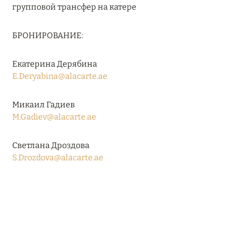
Подробнее
групповой трансфер на катере
БРОНИРОВАНИЕ:
04 апреля 2025
ATLANTIS THE PALM: НОВЫЙ ПАКЕТ
Екатерина Дерябина
НАПИТКОВ ДЛЯ HB И FB
E.Deryabina@alacarte.ae
Подробнее
Микаил Гадиев
M.Gadiev@alacarte.ae
13 февраля 2025
MANDARIN ORIENTAL JUMEIRA, DUBAI:
Светлана Дроздова
СКИДКИ ДО 30 % ОТ СУММЫ КОНТРАКТА НА
S.Drozdova@alacarte.ae
РАЗМЕЩЕНИЕ ВЕСНОЙ
Подробнее
11 декабря 2024