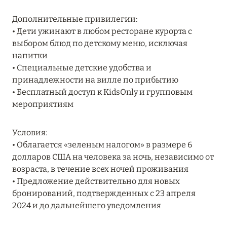
MARCH GRAND ESCAPE: ПРЕДЛОЖЕНИЕ ОТ Á
Дополнительные привилегии:
LA CARTE PREMIUM ПО ОТЕЛЮ WALDORF
• Дети ужинают в любом ресторане курорта с
ASTORIA MALDIVES ITHAAFUSHI, МАЛЬДИВЫ
выбором блюд по детскому меню, исключая
Подробнее
напитки
• Специальные детские удобства и
принадлежности на вилле по прибытию
12 ноября 2025
• Бесплатный доступ к KidsOnly и групповым
мероприятиям
MANDARIN ORIENTAL JUMEIRA — SUITE
NOVEMBER
Условия:
Подробнее
• Облагается «зеленым налогом» в размере 6
долларов США на человека за ночь, независимо от
возраста, в течение всех ночей проживания
13 мая 2025
• Предложение действительно для новых
ЗАБРОНИРУЙТЕ FOUR SEASONS RESORT
бронирований, подтвержденных с 23 апреля
DUBAI AT JUMEIRAH BEACH ПО ЛУЧШИМ
2024 и до дальнейшего уведомления
ЦЕНАМ