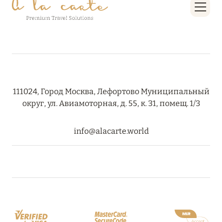
RIXOS PREMIUM SAADIYAT ISLAND ABU DHABI:
КОНЦЕПЦИЯ «ВСЁ ВКЛЮЧЕНО – ВСЁ
ЭКСКЛЮЗИВНО»
Подробнее
27 сентября 2024
111024, Город Москва, Лефортово Муниципальный
округ, ул. Авиамоторная, д. 55, к. 31, помещ. 1/3
HÔTEL BARRIÈRE LES NEIGES
Подробнее
info@alacarte.world
27 сентября 2024
HÔTEL BARRIÈRE LES NEIGES
Подробнее