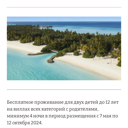
Подробнее
18 мая 2026
THE ST. REGIS MALDIVES VOMMULI:
МАНИФЕСТ ЭСТЕТИКИ В САМОМ СЕРДЦЕ
ОКЕАНА
Подробнее
27 апреля 2026
ПОЛНАЯ ПЕРЕЗАГРУЗКА: JUMEIRAH BALI,
ПРЯМОЙ ПЕРЕЛЁТ
Бесплатное проживание для двух детей до 12 лет
Подробнее
на виллах всех категорий с родителями,
минимум 4 ночи в период размещения с 7 мая по
12 октября 2024.
20 марта 2026